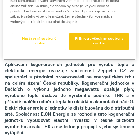
naši komunikaci s vámi, abychom vám mohli nabídnout co nejlepší
online zážitek. Souhlas je dobrovolný a lze jej kdykoli odvolat
prostřednictvím nastavení souborů cookie. Upozorňujeme, že na
základě vašeho výběru je možné, že ne všechny funkce našich
webových stránek budou plně dostupné.
Nastavení souborů
Přijmout všechny soubory
cookie
cookie
Aplikování kogeneračních jednotek pro výrobu tepla a
elektrické energie realizuje společnost Zeppelin CZ ve
spolupráci s předními provozovateli na energetickém trhu
na celém území České republiky. Kogenerační jednotka v
Dačicích o výkonu jednoho megawattu spaluje plyn;
vyrobené teplo dodává do výrobního podniku THK a v
případě malého odběru tepla ho ukládá v akumulační nádrži.
Elektrická energie z jednotky je distribuována do distribuční
sítě. Společnost E.ON Energie se rozhodla tuto kogenerační
jednotku vybudovat vlastní investicí v těsné blízkosti
výrobního areálu THK a následně ji propojit s jeho systémem
vytápění.