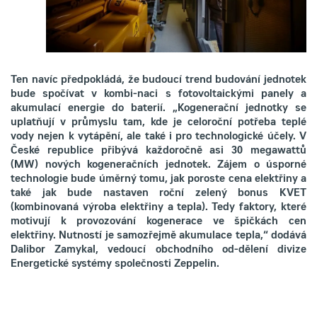
Ten navíc předpokládá, že budoucí trend budování jednotek
bude spočívat v kombi-naci s fotovoltaickými panely a
akumulací energie do baterií. „Kogenerační jednotky se
uplatňují v průmyslu tam, kde je celoroční potřeba teplé
vody nejen k vytápění, ale také i pro technologické účely. V
České republice přibývá každoročně asi 30 megawattů
(MW) nových kogeneračních jednotek. Zájem o úsporné
technologie bude úměrný tomu, jak poroste cena elektřiny a
také jak bude nastaven roční zelený bonus KVET
(kombinovaná výroba elektřiny a tepla). Tedy faktory, které
motivují k provozování kogenerace ve špičkách cen
elektřiny. Nutností je samozřejmě akumulace tepla,“ dodává
Dalibor Zamykal, vedoucí obchodního od-dělení divize
Energetické systémy společnosti Zeppelin.