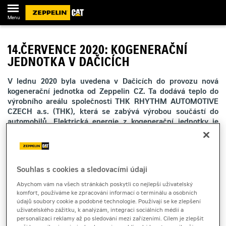
Menu
14.ČERVENCE 2020: KOGENERAČNÍ
JEDNOTKA V DAČICÍCH
V lednu 2020 byla uvedena v Dačicích do provozu nová
kogenerační jednotka od Zeppelin CZ. Ta dodává teplo do
výrobního areálu společnosti THK RHYTHM AUTOMOTIVE
CZECH a.s. (THK), která se zabývá výrobou součástí do
automobilů. Elektrická energie z kogenerační jednotky je
dodávána do distribuční sítě pro veřejnost. Celá realizace
vznikla spoluprací mezi zmíněnou výrobní společností,
společností Zeppelin CZ a E.ON Energie, a.s.
Souhlas s cookies a sledovacími údaji
Abychom vám na všech stránkách poskytli co nejlepší uživatelský
komfort, používáme ke zpracování informací o terminálu a osobních
údajů soubory cookie a podobné technologie. Používají se ke zlepšení
uživatelského zážitku, k analýzám, integraci sociálních médií a
personalizaci reklamy až po sledování mezi zařízeními. Cílem je zlepšit