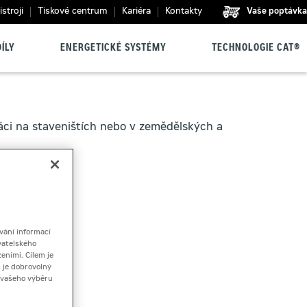
stroji
Tiskové centrum
Kariéra
Kontakty
Vaše poptávka
ÍLY
ENERGETICKÉ SYSTÉMY
TECHNOLOGIE CAT®
áci na staveništích nebo v zemědělských a
vání informací
vatelského
eními. Cílem je
 je dobrovolný
ě vašeho výběru