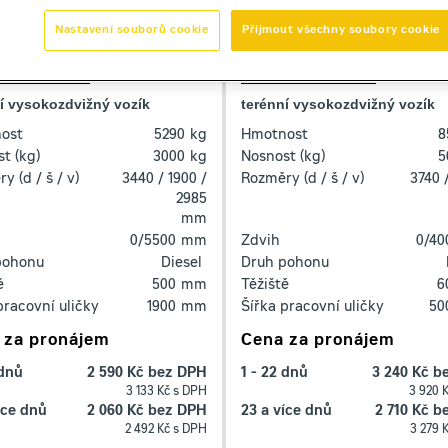
Nastavení souborů cookie
Přijmout všechny soubory cookie
tou M30-2
Manitou M50-4
í vysokozdvižný vozík
terénní vysokozdvižný vozík
ost
5290
kg
Hmotnost
8
t (kg)
3000
kg
Nosnost (kg)
5
y (d / š / v)
3440 / 1900 /
Rozměry (d / š / v)
3740 /
2985
mm
0/5500
mm
Zdvih
0/40
pohonu
Diesel
Druh pohonu
ě
500
mm
Těžiště
6
pracovní uličky
1900
mm
Šířka pracovní uličky
50
 za pronájem
Cena za pronájem
 dnů
2 590 Kč bez DPH
1 - 22 dnů
3 240 Kč b
3 133 Kč s DPH
3 920 
íce dnů
2 060 Kč bez DPH
23 a více dnů
2 710 Kč 
2 492 Kč s DPH
3 279 