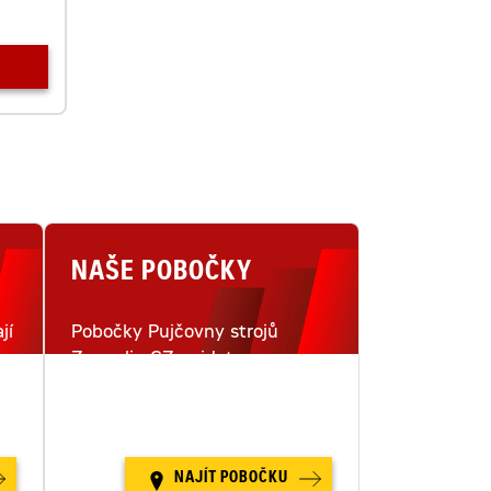
NAŠE POBOČKY
jí
Pobočky Pujčovny strojů
Zeppelin CZ najdete na
i
šestnácti místech v České
republice.
NAJÍT POBOČKU