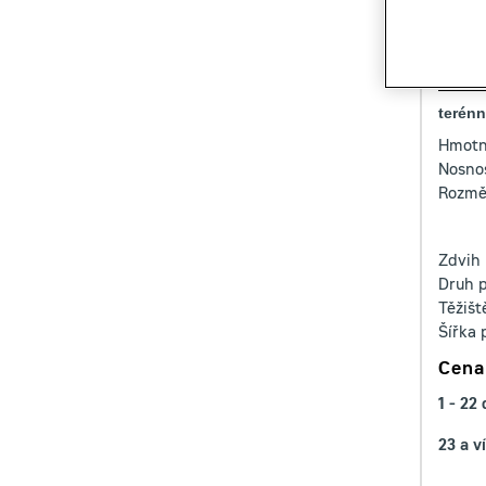
Mani
terénn
Hmotn
Nosnos
Rozměr
Zdvih
Druh 
Těžišt
Šířka 
Cena
1 - 22
23 a v