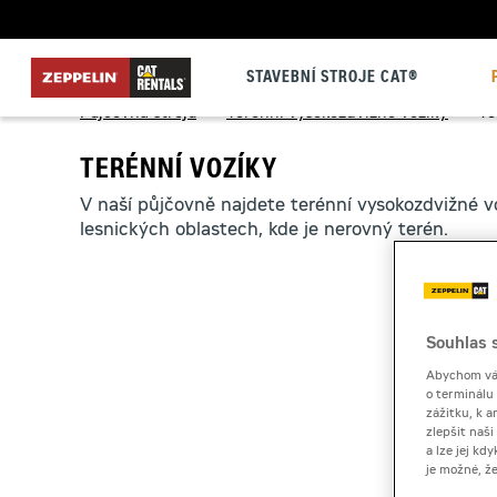
STAVEBNÍ STROJE CAT®
Půjčovna strojů
>
Terénní vysokozdvižné vozíky
>
Te
TERÉNNÍ VOZÍKY
V naší půjčovně najdete terénní vysokozdvižné v
lesnických oblastech, kde je nerovný terén.
Souhlas s
Abychom vám
o terminálu
zážitku, k a
zlepšit naš
a lze jej k
je možné, ž