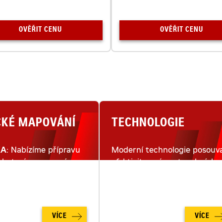
OVĚŘIT CENU
OVĚŘIT CENU
CKÉ MAPOVÁNÍ
TECHNOLOGIE
KA
: Nabízíme přípravu
Moderní technologie posouva
lu terénu pomocí
efektivitu práce stavebních
ho snímkování dronem.
strojů na moderním staveništ
na zcela novou úroveň.
VÍCE
VÍCE