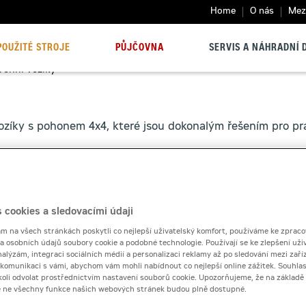
Home
O nás
Mezi
POUŽITÉ STROJE
PŮJČOVNA
SERVIS A NÁHRADNÍ D
rénní vozíky
ozíky s pohonem 4x4, které jsou dokonalým řešením pro pr
 cookies a sledovacími údaji
 na všech stránkách poskytli co nejlepší uživatelský komfort, používáme ke zpraco
 a osobních údajů soubory cookie a podobné technologie. Používají se ke zlepšení uži
nalýzám, integraci sociálních médií a personalizaci reklamy až po sledování mezi zaříz
i komunikaci s vámi, abychom vám mohli nabídnout co nejlepší online zážitek. Souhlas
dykoli odvolat prostřednictvím nastavení souborů cookie. Upozorňujeme, že na základ
e ne všechny funkce našich webových stránek budou plně dostupné.