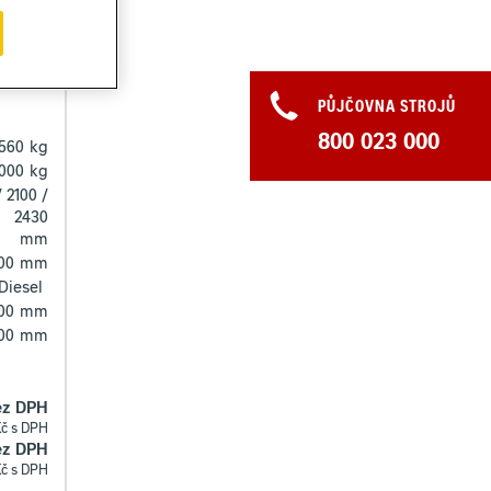
PŮJČOVNA STROJŮ
800 023 000
560
kg
000
kg
 2100 /
2430
mm
00
mm
Diesel
00
mm
00
mm
ez DPH
Kč s DPH
bez DPH
Kč s DPH