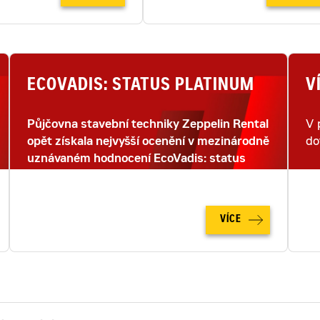
ECOVADIS: STATUS PLATINUM
V
Půjčovna stavební techniky Zeppelin Rental
V 
opět získala nejvyšší ocenění v mezinárodně
do
uznávaném hodnocení EcoVadis: status
PLATINUM.
VÍCE