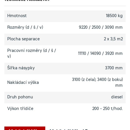
TECHNICKÉ PARAMETRY
Hmotnost
18500 kg
Rozměry (d / š / v)
9220 / 2500 / 3090 mm
Plocha separace
2 x 3,5 m2
Pracovní rozměry (d / š /
11110 / 14090 / 3920 mm
v)
Šířka násypky
3700 mm
3100 (z čela); 3400 (z boku)
Nakládací výška
mm
Druh pohonu
diesel
Výkon třídiče
200 - 250 t/hod.