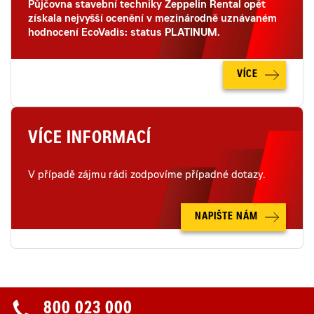
Půjčovna stavební techniky Zeppelin Rental opět
získala nejvyšší ocenění v mezinárodně uznávaném
hodnocení EcoVadis: status PLATINUM.
VÍCE
VÍCE INFORMACÍ
V případě zájmu rádi zodpovíme případné dotazy.
NAPIŠTE NÁM
800 023 000