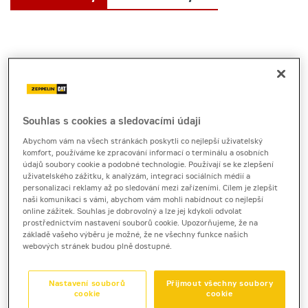
Souhlas s cookies a sledovacími údaji
Abychom vám na všech stránkách poskytli co nejlepší uživatelský
komfort, používáme ke zpracování informací o terminálu a osobních
údajů soubory cookie a podobné technologie. Používají se ke zlepšení
uživatelského zážitku, k analýzám, integraci sociálních médií a
personalizaci reklamy až po sledování mezi zařízeními. Cílem je zlepšit
naši komunikaci s vámi, abychom vám mohli nabídnout co nejlepší
online zážitek. Souhlas je dobrovolný a lze jej kdykoli odvolat
prostřednictvím nastavení souborů cookie. Upozorňujeme, že na
základě vašeho výběru je možné, že ne všechny funkce našich
webových stránek budou plně dostupné.
Nastavení souborů
Přijmout všechny soubory
cookie
cookie