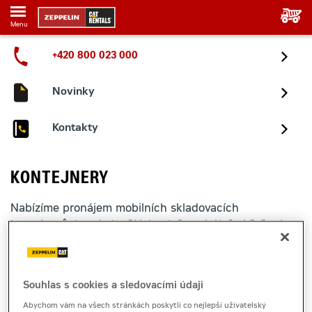
Menu
+420 800 023 000
Novinky
Kontakty
KONTEJNERY
Nabízíme pronájem mobilních skladovacích
kontejnerů, které slouží jako dočasné úložné řešení na
vaší stavbě nebo kdekoli jinde.
Skladovací a úložné kontejnery
Souhlas s cookies a sledovacími údaji
Abychom vám na všech stránkách poskytli co nejlepší uživatelský