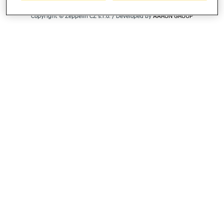
Copyright © Zeppelin CZ s.r.o. / Developed by
AARON GROUP