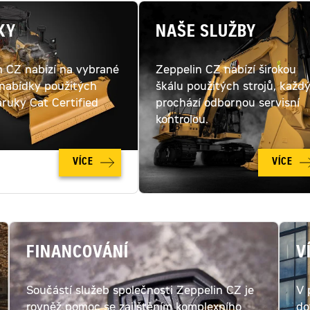
KY
NAŠE SLUŽBY
n CZ nabízí na vybrané
Zeppelin CZ nabízí širokou
 nabídky použitých
škálu použitých strojů, každ
áruky Cat Certified
prochází odbornou servisní
kontrolou.
VÍCE
VÍCE
FINANCOVÁNÍ
V
Součástí služeb společnosti Zeppelin CZ je
V 
rovněž pomoc se zajištěním komplexního
do