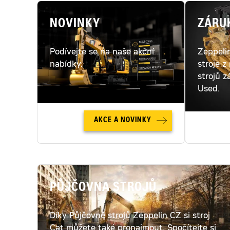
NOVINKY
ZÁRU
Podívejte se na naše akční
Zeppeli
nabídky.
stroje z
strojů z
Used.
AKCE A NOVINKY
PŮJČOVNA STROJŮ
Díky Půjčovně strojů Zeppelin CZ si stroj
Cat můžete také pronajmout. Spočítejte si