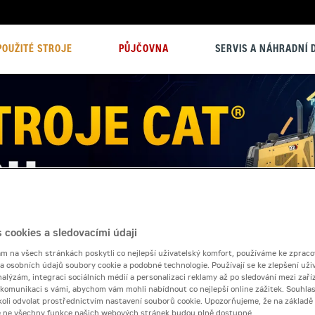
POUŽITÉ STROJE
PŮJČOVNA
SERVIS A NÁHRADNÍ D
 cookies a sledovacími údaji
 na všech stránkách poskytli co nejlepší uživatelský komfort, používáme ke zpraco
 a osobních údajů soubory cookie a podobné technologie. Používají se ke zlepšení uži
nalýzám, integraci sociálních médií a personalizaci reklamy až po sledování mezi zaříz
i komunikaci s vámi, abychom vám mohli nabídnout co nejlepší online zážitek. Souhlas
dykoli odvolat prostřednictvím nastavení souborů cookie. Upozorňujeme, že na základ
e ne všechny funkce našich webových stránek budou plně dostupné.