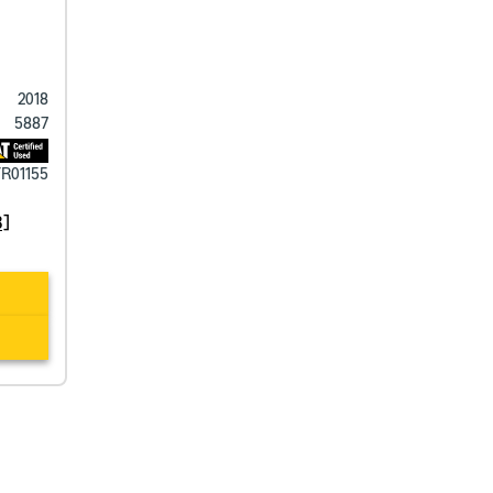
2018
5887
R01155
B]