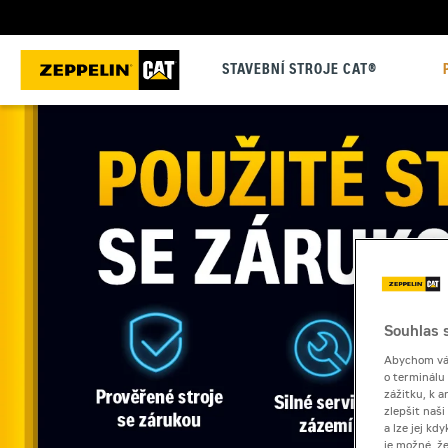
STAVEBNÍ STROJE CAT®
Souhlas s
Abychom vám
o terminálu
zážitku, k a
zlepšit naš
a lze jej k
je možné, ž