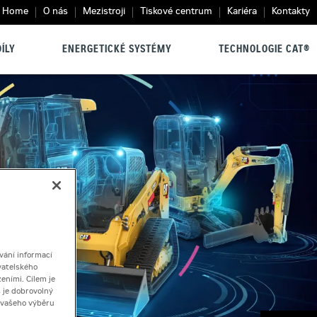
Home
O nás
Mezistroji
Tiskové centrum
Kariéra
Kontakty
ÍLY
ENERGETICKÉ SYSTÉMY
TECHNOLOGIE CAT®
vání informací
vatelského
eními. Cílem je
 je dobrovolný
ě vašeho výběru