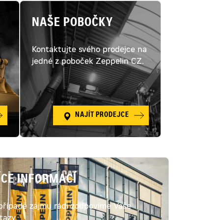
NAŠE POBOČKY
Kontaktujte svého prodejce na
ý
jedné z poboček Zeppelin CZ.
NAJÍT PRODEJCE
ÍCE INFORMACÍ
případě zájmu rádi zodpovíme Vaše
tazy.