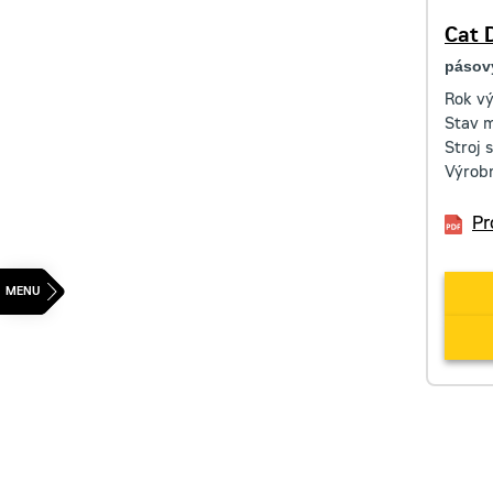
Cat 
pásov
Rok v
Stav 
Stroj 
Výrobn
Pr