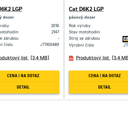
D6K2 LGP
Cat D6K2 LGP
ý dozer
pásový dozer
ýroby
2016
Rok výroby
motohodin
2147
Stav motohodin
se zárukou
-
Stroj se zárukou
í číslo
JTR00489
Výrobní číslo
JT
oduktový list
[3,4 MB]
Produktový list
[3,4 M
CENA | NA DOTAZ
CENA | NA DOTAZ
DETAIL
DETAIL