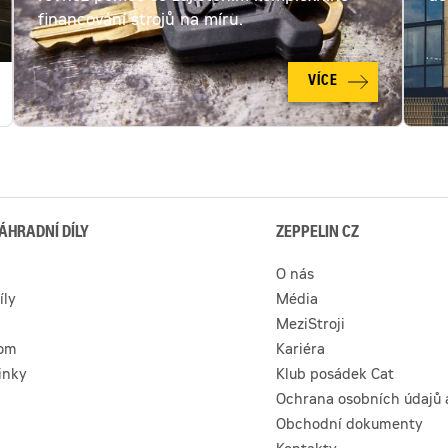
financování strojů na míru.
VÍCE
ÁHRADNÍ DÍLY
ZEPPELIN CZ
O nás
íly
Média
MeziStroji
com
Kariéra
inky
Klub posádek Cat
Ochrana osobních údajů 
Obchodní dokumenty