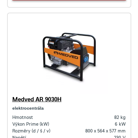
Medved AR 9030H
elektrocentrála
Hmotnost
82
kg
Výkon Prime (kW)
6
kW
Rozměry (d / š / v)
800 x 564 x 577
mm