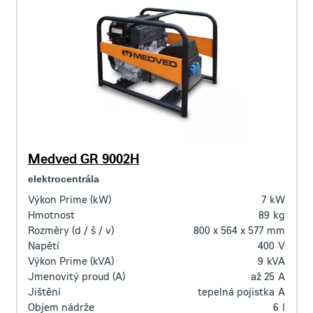
Medved GR 9002H
elektrocentrála
Výkon Prime (kW)
7
kW
Hmotnost
89
kg
Rozměry (d / š / v)
800 x 564 x 577
mm
Napětí
400
V
Výkon Prime (kVA)
9
kVA
Jmenovitý proud (A)
až 25
A
Jištění
tepelná pojistka
A
Objem nádrže
6
l