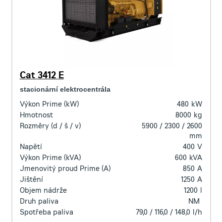
Cat 3412 E
stacionární elektrocentrála
Výkon Prime (kW)
480
kW
Hmotnost
8000
kg
Rozměry (d / š / v)
5900 / 2300 / 2600
mm
Napětí
400
V
Výkon Prime (kVA)
600
kVA
Jmenovitý proud Prime (A)
850
A
Jištění
1250
A
Objem nádrže
1200
l
Druh paliva
NM
Spotřeba paliva
79,0 / 116,0 / 148,0
l/h