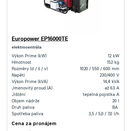
Europower EP16000TE
elektrocentrála
Výkon Prime (kW)
12
kW
Hmotnost
152
kg
Rozměry (d / š / v)
1020 / 550 / 600
mm
Napětí
230/400
V
Výkon Prime (kVA)
14,4
kVA
Jmenovitý proud (A)
až 63
A
Jištění
tepelná pojistka
A
Objem nádrže
20
l
Druh paliva
BA
Spotřeba paliva
3,5 / 5,0 / 7,0
l/h
Cena za pronájem