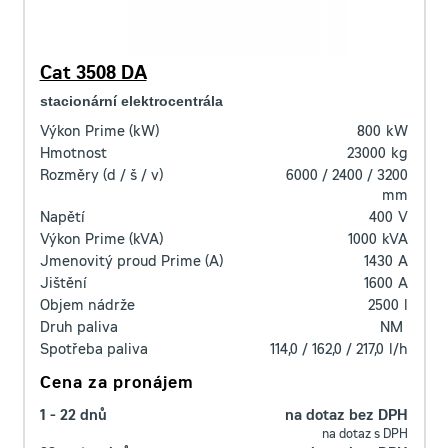
Cat 3508 DA
stacionární elektrocentrála
Výkon Prime (kW)
800
kW
Hmotnost
23000
kg
Rozměry (d / š / v)
6000 / 2400 / 3200
mm
Napětí
400
V
Výkon Prime (kVA)
1000
kVA
Jmenovitý proud Prime (A)
1430
A
Jištění
1600
A
Objem nádrže
2500
l
Druh paliva
NM
Spotřeba paliva
114,0 / 162,0 / 217,0
l/h
Cena za pronájem
1 - 22 dnů
na dotaz bez DPH
na dotaz s DPH