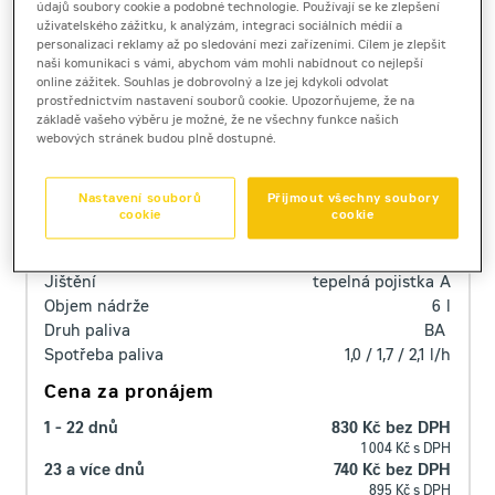
údajů soubory cookie a podobné technologie. Používají se ke zlepšení
uživatelského zážitku, k analýzám, integraci sociálních médií a
personalizaci reklamy až po sledování mezi zařízeními. Cílem je zlepšit
naši komunikaci s vámi, abychom vám mohli nabídnout co nejlepší
Medved GR 7032H
online zážitek. Souhlas je dobrovolný a lze jej kdykoli odvolat
elektrocentrála
prostřednictvím nastavení souborů cookie. Upozorňujeme, že na
základě vašeho výběru je možné, že ne všechny funkce našich
Výkon Prime (kW)
5,6
kW
webových stránek budou plně dostupné.
Hmotnost
84
kg
Rozměry (d / š / v)
800 x 564 x 577
mm
Nastavení souborů
Přijmout všechny soubory
Napětí
400
V
cookie
cookie
Výkon Prime (kVA)
7
kVA
Jmenovitý proud (A)
až 16
A
Jištění
tepelná pojistka
A
Objem nádrže
6
l
Druh paliva
BA
Spotřeba paliva
1,0 / 1,7 / 2,1
l/h
Cena za pronájem
1 - 22 dnů
830 Kč bez DPH
1 004 Kč s DPH
23 a více dnů
740 Kč bez DPH
895 Kč s DPH