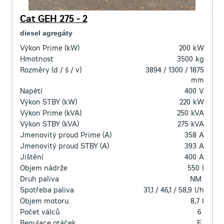
Cat GEH 275 - 2
diesel agregáty
Výkon Prime (kW)
200
kW
Hmotnost
3500
kg
Rozměry (d / š / v)
3894 / 1300 / 1875
mm
Napětí
400
V
Výkon STBY (kW)
220
kW
Výkon Prime (kVA)
250
kVA
Výkon STBY (kVA)
275
kVA
Jmenovitý proud Prime (A)
358
A
Jmenovitý proud STBY (A)
393
A
Jištění
400
A
Objem nádrže
550
l
Druh paliva
NM
Spotřeba paliva
31,1 / 46,1 / 58,9
l/h
Objem motoru
8,7
l
Počet válců
6