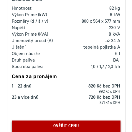
Hmotnost
82
kg
Výkon Prime (kW)
6
kW
Rozměry (d / š / v)
800 x 564 x 577
mm
Napětí
230
V
Výkon Prime (kVA)
8
kVA
Jmenovitý proud (A)
až 34
A
Jištění
tepelná pojistka
A
Objem nádrže
6
l
Druh paliva
BA
Spotřeba paliva
1,0 / 1,7 / 2,0
l/h
Cena za pronájem
1 - 22 dnů
820 Kč bez DPH
992 Kč s DPH
23 a více dnů
720 Kč bez DPH
871 Kč s DPH
OVĚŘIT CENU