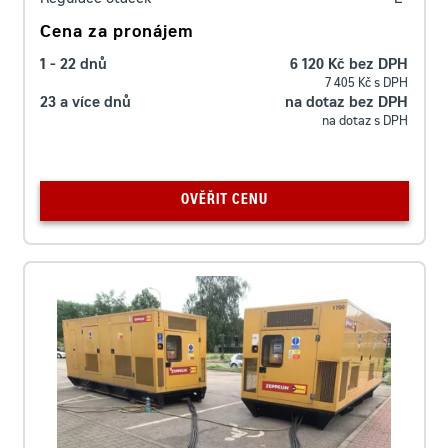
Regulace otáček
E
Cena za pronájem
1 - 22 dnů
6 120 Kč bez DPH
7 405 Kč s DPH
23 a více dnů
na dotaz bez DPH
na dotaz s DPH
OVĚŘIT CENU