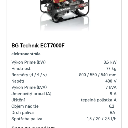
BG Technik ECT7000F
elektrocentrála
Výkon Prime (kW)
3,6
kW
Hmotnost
77
kg
Rozměry (d / š / v)
800 / 550 / 540
mm
Napětí
400
V
Výkon Prime (kVA)
7
kVA
Jmenovitý proud (A)
9
A
Jištění
tepelná pojistka
A
Objem nádrže
6,2
l
Druh paliva
BA
Spotřeba paliva
1,5 / 2,0 / 2,5
l/h