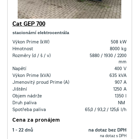
Cat GEP 700
stacionární elektrocentrála
Výkon Prime (kW)
508
kW
Hmotnost
8000
kg
Rozměry (d / š / v)
5880 / 1930 / 2200
mm
Napětí
400
V
Výkon Prime (kVA)
635
kVA
Jmenovitý proud Prime (A)
907
A
Jištění
1250
A
Objem nádrže
1350
l
Druh paliva
NM
Spotřeba paliva
65,0 / 93,2 / 125,6
l/h
Cena za pronájem
1 - 22 dnů
na dotaz bez DPH
na dotaz s DPH