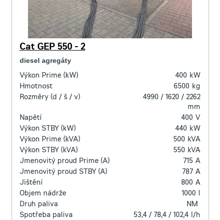
Cat GEP 550 - 2
diesel agregáty
Výkon Prime (kW)
400
kW
Hmotnost
6500
kg
Rozměry (d / š / v)
4990 / 1620 / 2262
mm
Napětí
400
V
Výkon STBY (kW)
440
kW
Výkon Prime (kVA)
500
kVA
Výkon STBY (kVA)
550
kVA
Jmenovitý proud Prime (A)
715
A
Jmenovitý proud STBY (A)
787
A
Jištění
800
A
Objem nádrže
1000
l
Druh paliva
NM
Spotřeba paliva
53,4 / 78,4 / 102,4
l/h