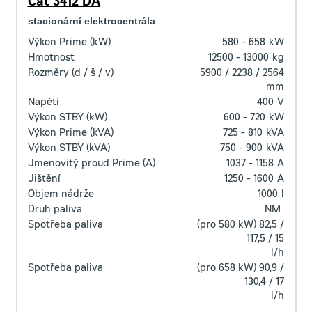
Cat 3412 DA
stacionární elektrocentrála
Výkon Prime (kW)
580 - 658
kW
Hmotnost
12500 - 13000
kg
Rozměry (d / š / v)
5900 / 2238 / 2564
mm
Napětí
400
V
Výkon STBY (kW)
600 - 720
kW
Výkon Prime (kVA)
725 - 810
kVA
Výkon STBY (kVA)
750 - 900
kVA
Jmenovitý proud Prime (A)
1037 - 1158
A
Jištění
1250 - 1600
A
Objem nádrže
1000
l
Druh paliva
NM
Spotřeba paliva
(pro 580 kW) 82,5 /
117,5 / 15
l/h
Spotřeba paliva
(pro 658 kW) 90,9 /
130,4 / 17
l/h