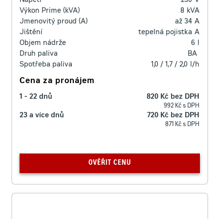
Napětí
230
V
Výkon Prime (kVA)
8
kVA
Jmenovitý proud (A)
až 34
A
Jištění
tepelná pojistka
A
Objem nádrže
6
l
Druh paliva
BA
Spotřeba paliva
1,0 / 1,7 / 2,0
l/h
Cena za pronájem
1 - 22 dnů
820 Kč bez DPH
992 Kč s DPH
23 a více dnů
720 Kč bez DPH
871 Kč s DPH
OVĚŘIT CENU