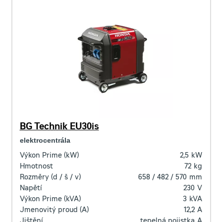
BG Technik EU30is
elektrocentrála
Výkon Prime (kW)
2,5
kW
Hmotnost
72
kg
Rozměry (d / š / v)
658 / 482 / 570
mm
Napětí
230
V
Výkon Prime (kVA)
3
kVA
Jmenovitý proud (A)
12,2
A
Jištění
tepelná pojistka
A