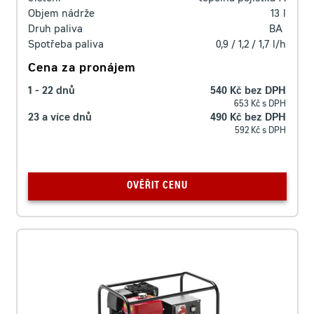
Objem nádrže
13
l
Druh paliva
BA
Spotřeba paliva
0,9 / 1,2 / 1,7
l/h
Cena za pronájem
1 - 22 dnů
540 Kč bez DPH
653 Kč s DPH
23 a více dnů
490 Kč bez DPH
592 Kč s DPH
OVĚŘIT CENU