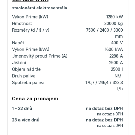
Cat 3512 B DA
stacionární elektrocentrála
Výkon Prime (kW)
1280
kW
Hmotnost
30000
kg
Rozměry (d / š / v)
7500 / 2400 / 3300
mm
Napětí
400
V
Výkon Prime (kVA)
1600
kVA
Jmenovitý proud Prime (A)
2288
A
Jištění
2500
A
Objem nádrže
2500
l
Druh paliva
NM
Spotřeba paliva
170,7 / 246,4 / 323,3
l/h
Cena za pronájem
1 - 22 dnů
na dotaz bez DPH
na dotaz s DPH
23 a více dnů
na dotaz bez DPH
na dotaz s DPH