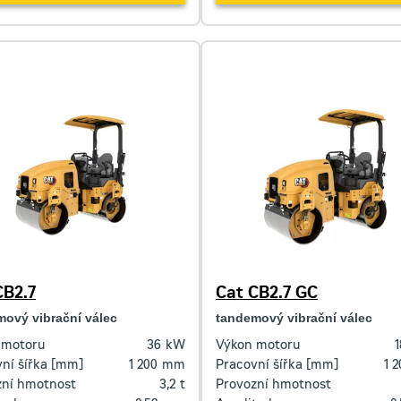
CB2.7
Cat CB2.7 GC
ový vibrační válec
tandemový vibrační válec
 motoru
36
kW
Výkon motoru
1
ní šířka [mm]
1 200
mm
Pracovní šířka [mm]
1 
zní hmotnost
3,2
t
Provozní hmotnost