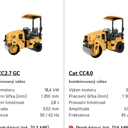
CC2.7 GC
Cat CC4.0
novaný válec
kombinovaný válec
 motoru
18,4
kW
Výkon motoru
3
ní šířka [mm]
1 200
mm
Pracovní šířka [mm]
1 3
zní hmotnost
2,8
t
Provozní hmotnost
tuda
0,52
mm
Amplituda
0,
ence
50 / 62
Hz
Frekvence
45 