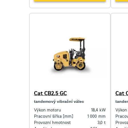
Cat CB2.5 GC
Cat 
tandemový vibrační válec
tandem
Výkon motoru
18,4
kW
Výkon
Pracovní šířka [mm]
1 000
mm
Pracov
Provozní hmotnost
3,0
t
Provo