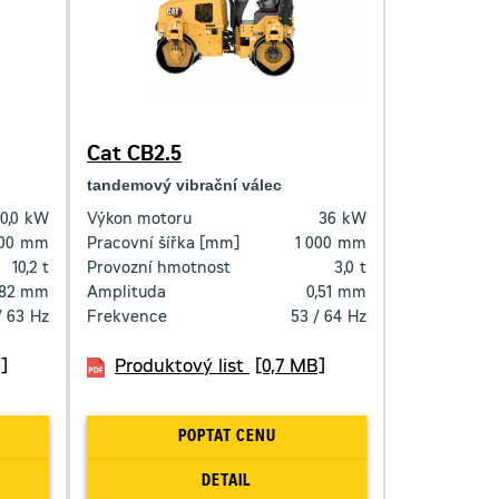
Cat CB2.5
tandemový vibrační válec
0,0
kW
Výkon motoru
36
kW
700
mm
Pracovní šířka [mm]
1 000
mm
10,2
t
Provozní hmotnost
3,0
t
,82
mm
Amplituda
0,51
mm
/ 63
Hz
Frekvence
53 / 64
Hz
]
Produktový list
[0,7 MB]
POPTAT CENU
DETAIL