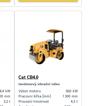
Cat CB4.0
tandemový vibrační válec
8,4
kW
Výkon motoru
36,0
kW
200
mm
Pracovní šířka [mm]
1 300
mm
3,2
t
Provozní hmotnost
4,3
t