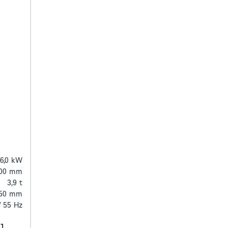
6,0
kW
00
mm
3,9
t
50
mm
/ 55
Hz