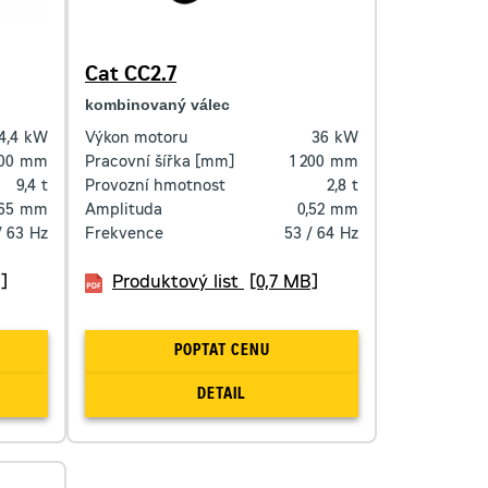
Cat CC2.7
kombinovaný válec
4,4
kW
Výkon motoru
36
kW
700
mm
Pracovní šířka [mm]
1 200
mm
9,4
t
Provozní hmotnost
2,8
t
,65
mm
Amplituda
0,52
mm
/ 63
Hz
Frekvence
53 / 64
Hz
]
Produktový list
[0,7 MB]
POPTAT CENU
DETAIL