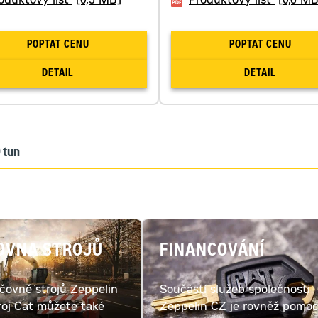
oduktový list
[0,3 MB]
Produktový list
[0,6 MB
POPTAT CENU
POPTAT CENU
DETAIL
DETAIL
0 tun
OVNA STROJŮ
FINANCOVÁNÍ
jčovně strojů Zeppelin
Součástí služeb společnosti
roj Cat můžete také
Zeppelin CZ je rovněž pomo