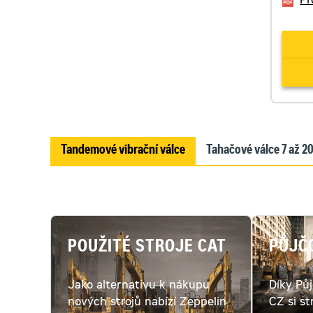
Pr
Tandemové vibrační válce
Tahačové válce 7 až 2
POUŽITÉ STROJE CAT
PŮJČ
Jako alternativu k nákupu
Díky Pů
nových strojů nabízí Zeppelin
CZ si st