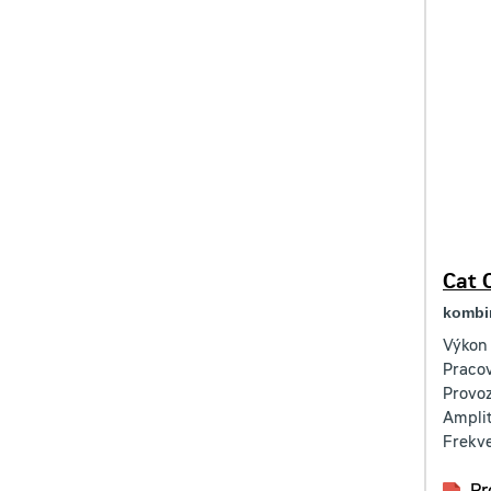
Cat 
kombi
Výkon
Pracov
Provo
Ampli
Frekv