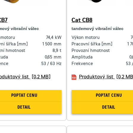
CB7
Cat CB8
ový vibrační válec
tandemový vibrační válec
 motoru
74,4
kW
Výkon motoru
7
ní šířka [mm]
1 500
mm
Pracovní šířka [mm]
1 
zní hmotnost
8,9
t
Provozní hmotnost
tuda
0,65
mm
Amplituda
0
ence
53 / 63
Hz
Frekvence
53 
oduktový list
[0,2 MB]
Produktový list
[0,2 MB
POPTAT CENU
POPTAT CENU
DETAIL
DETAIL