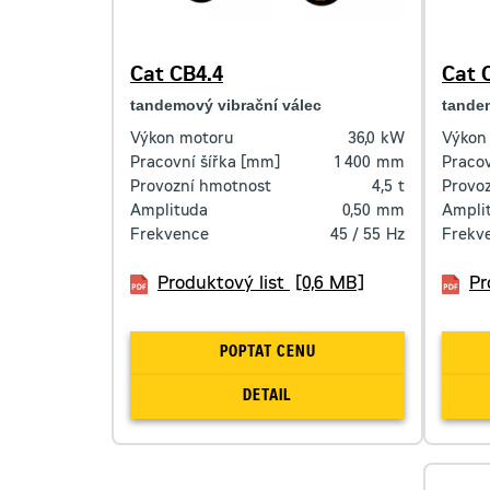
Cat CB4.4
Cat 
tandemový vibrační válec
tandem
Výkon motoru
36,0
kW
Výkon
Pracovní šířka [mm]
1 400
mm
Pracov
Provozní hmotnost
4,5
t
Provo
Amplituda
0,50
mm
Ampli
Frekvence
45 / 55
Hz
Frekv
Produktový list
[0,6 MB]
Pr
POPTAT CENU
DETAIL