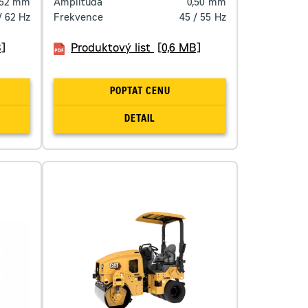
,52
mm
Amplituda
0,50
mm
/ 62
Hz
Frekvence
45 / 55
Hz
]
Produktový list
[0,6 MB]
POPTAT CENU
DETAIL