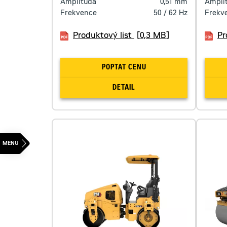
Amplituda
0,51
mm
Ampli
Frekvence
50 / 62
Hz
Frekv
Produktový list
[0,3 MB]
Pr
POPTAT CENU
DETAIL