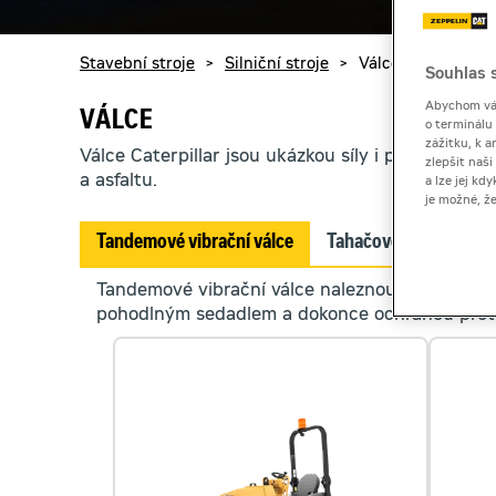
Stavební stroje
>
Silniční stroje
>
Válce
Souhlas s
Abychom vám
VÁLCE
o terminálu
zážitku, k a
Válce Caterpillar jsou ukázkou síly i přesnosti. 
zlepšit naš
a asfaltu.
a lze jej k
je možné, ž
Tandemové vibrační válce
Tahačové válce 7 až 2
Tandemové vibrační válce naleznou využití n
pohodlným sedadlem a dokonce ochranou proti