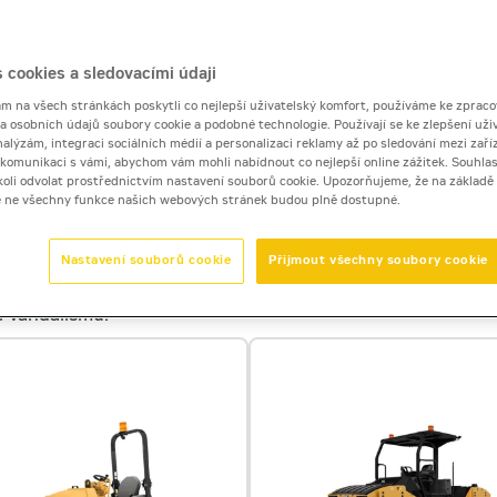
 cookies a sledovacími údaji
 na všech stránkách poskytli co nejlepší uživatelský komfort, používáme ke zpraco
 a osobních údajů soubory cookie a podobné technologie. Používají se ke zlepšení uži
nalýzám, integraci sociálních médií a personalizaci reklamy až po sledování mezi zaříz
Tandemové vibrační (živičné) i tahačové (zeminové) válce Ca
i komunikaci s vámi, abychom vám mohli nabídnout co nejlepší online zážitek. Souhlas
dykoli odvolat prostřednictvím nastavení souborů cookie. Upozorňujeme, že na základ
e ne všechny funkce našich webových stránek budou plně dostupné.
0 tun
Nastavení souborů cookie
Přijmout všechny soubory cookie
a menších a úzkých plochách. Stroje jsou vybavené ochra
 vandalismu.