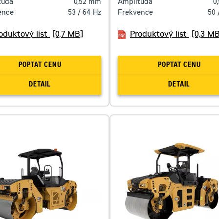
tuda
0,52
mm
Amplituda
0
ence
53 / 64
Hz
Frekvence
50 
oduktový list
[0,7 MB]
Produktový list
[0,3 MB
POPTAT CENU
POPTAT CENU
DETAIL
DETAIL