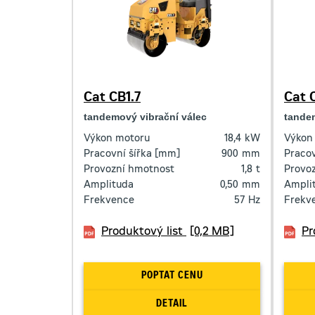
Cat CB1.7
Cat 
tandemový vibrační válec
tandem
Výkon motoru
18,4
kW
Výkon
Pracovní šířka [mm]
900
mm
Pracov
Provozní hmotnost
1,8
t
Provo
Amplituda
0,50
mm
Ampli
Frekvence
57
Hz
Frekv
Produktový list
[0,2 MB]
Pr
POPTAT CENU
DETAIL