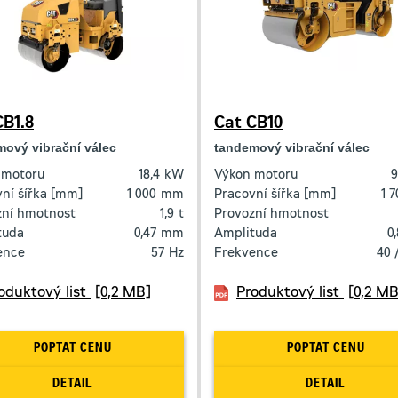
CB1.8
Cat CB10
ový vibrační válec
tandemový vibrační válec
 motoru
18,4
kW
Výkon motoru
9
ní šířka [mm]
1 000
mm
Pracovní šířka [mm]
1 
zní hmotnost
1,9
t
Provozní hmotnost
tuda
0,47
mm
Amplituda
0
ence
57
Hz
Frekvence
40 
oduktový list
[0,2 MB]
Produktový list
[0,2 MB
POPTAT CENU
POPTAT CENU
DETAIL
DETAIL