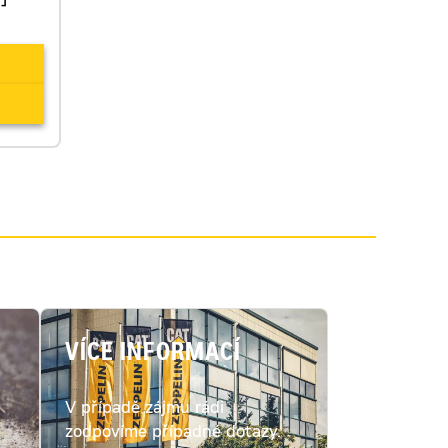
]
VÍCE INFORMACÍ
V případě zájmu rádi
c
zodpovíme případné dotazy.