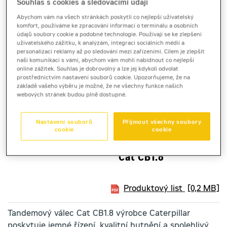
Souhlas s cookies a sledovacími údaji
Abychom vám na všech stránkách poskytli co nejlepší uživatelský
komfort, používáme ke zpracování informací o terminálu a osobních
údajů soubory cookie a podobné technologie. Používají se ke zlepšení
uživatelského zážitku, k analýzám, integraci sociálních médií a
personalizaci reklamy až po sledování mezi zařízeními. Cílem je zlepšit
naši komunikaci s vámi, abychom vám mohli nabídnout co nejlepší
online zážitek. Souhlas je dobrovolný a lze jej kdykoli odvolat
prostřednictvím nastavení souborů cookie. Upozorňujeme, že na
základě vašeho výběru je možné, že ne všechny funkce našich
webových stránek budou plně dostupné.
Nastavení souborů
Přijmout všechny soubory
cookie
cookie
tandemový vibrační válec
Cat CB1.8
Produktový list
[0,2 MB]
Tandemový válec Cat CB1.8 výrobce Caterpillar
poskytuje jemné řízení, kvalitní hutnění a spolehlivý