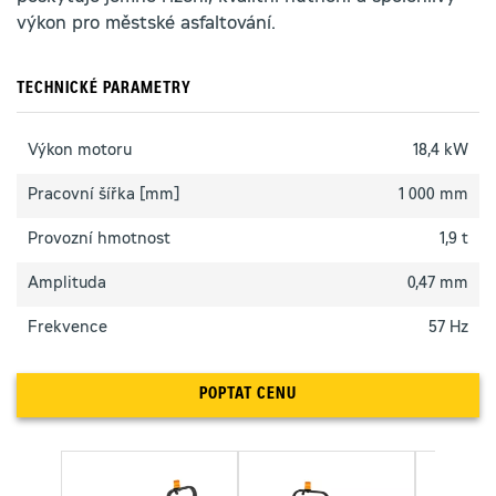
výkon pro městské asfaltování.
TECHNICKÉ PARAMETRY
Výkon motoru
18,4 kW
Pracovní šířka [mm]
1 000 mm
Provozní hmotnost
1,9 t
Amplituda
0,47 mm
Frekvence
57 Hz
POPTAT CENU