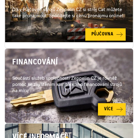
Díky Půjčovně strojů Zeppelin CZ si stroj Cat můžete
také pronajmout. Spočítejte si cenu pronájmu online!
PŮJČOVNA
FINANCOVÁNÍ
Součástí služeb společnosti Zeppelin CZ je rovněž
pomoc se zajištěním komplexního financování strojů
na míru.
VÍCE
VÍCE INFORMACÍ