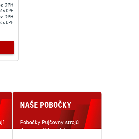
ez DPH
Kč s DPH
ez DPH
Kč s DPH
NAŠE POBOČKY
jí
Pobočky Pujčovny strojů
Zeppelin CZ najdete na
i
šestnácti místech v České