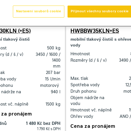
Nastavení souborů cookie
Přijmout všechny soubory cookie
don Powerwashers
Brendon Powerwasher
0KLN (+ES)
HWBBW35KLN+ES
í tlakový čistič
mobilní tlakový čistič s ohře
vody
ost
500
kg
Hmotnost
y (d / š / v)
3450 / 1600 /
1400
Rozměry (d / š / v)
3490 /
mm
lak
207
bar
Max. tlak
eba vody
15
l/min
Spotřeba vody
12,
pohonu
motorový
Druh pohonu
mot
 nádrže na
940
l
Objem nádrže na
vodu
ost vč. náplně
1500
kg
Hmotnost vč. náplně
 za pronájem
Ohřev vody
ANO /
 dnů
1 480 Kč bez DPH
Cena za pronájem
1 790 Kč s DPH