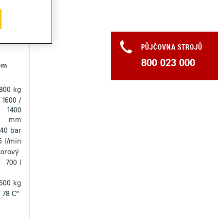
s
PŮJČOVNA STROJŮ
800 023 000
vem
800
kg
 1600 /
1400
mm
240
bar
5
l/min
orový
700
l
1500
kg
 78 C°