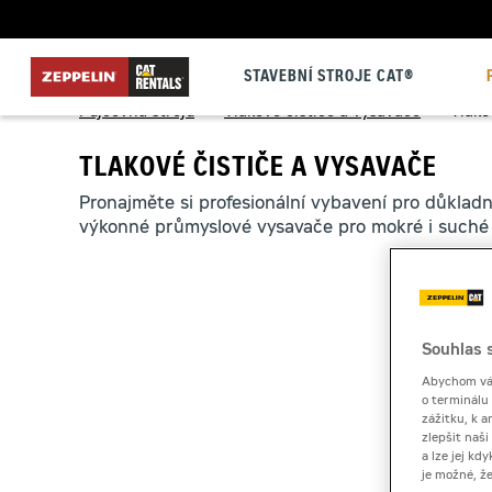
STAVEBNÍ STROJE CAT®
Půjčovna strojů
>
Tlakové čističe a vysavače
>
Tlako
TLAKOVÉ ČISTIČE A VYSAVAČE
Pronajměte si profesionální vybavení pro důkladn
výkonné průmyslové vysavače pro mokré i suché 
Souhlas s
Abychom vám
o terminálu
zážitku, k a
zlepšit naš
a lze jej k
je možné, ž