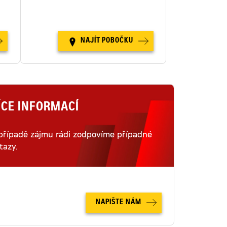
republice.
NAJÍT POBOČKU
ÍCE INFORMACÍ
případě zájmu rádi zodpovíme případné
tazy.
NAPIŠTE NÁM