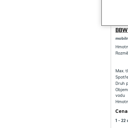
Bren
BBW3
mobiln
Hmotn
Rozměr
Max. t
Spotř
Druh 
Objem
vodu
Hmotn
Cena
1 - 22