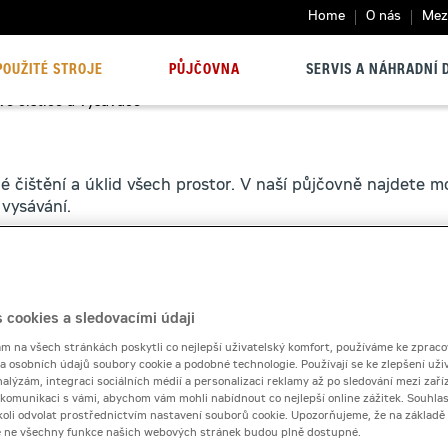
Home
O nás
Mezi
POUŽITÉ STROJE
PŮJČOVNA
SERVIS A NÁHRADNÍ D
vé čističe a vysavače
é čištění a úklid všech prostor. V naší půjčovně najdete m
vysávání.
 cookies a sledovacími údaji
 na všech stránkách poskytli co nejlepší uživatelský komfort, používáme ke zpraco
 a osobních údajů soubory cookie a podobné technologie. Používají se ke zlepšení uži
nalýzám, integraci sociálních médií a personalizaci reklamy až po sledování mezi zaříz
i komunikaci s vámi, abychom vám mohli nabídnout co nejlepší online zážitek. Souhlas
dykoli odvolat prostřednictvím nastavení souborů cookie. Upozorňujeme, že na základ
e ne všechny funkce našich webových stránek budou plně dostupné.