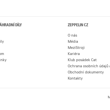
ÁHRADNÍ DÍLY
ZEPPELIN CZ
O nás
íly
Média
MeziStroji
com
Kariéra
inky
Klub posádek Cat
Ochrana osobních údajů 
Obchodní dokumenty
Kontakty
M