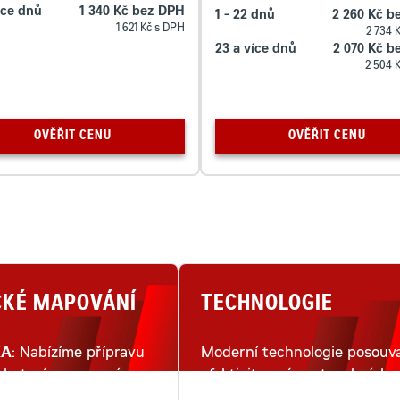
íce dnů
1 340 Kč bez DPH
1 - 22 dnů
2 260 Kč b
1 621 Kč s DPH
2 734 
23 a více dnů
2 070 Kč b
2 504 
OVĚŘIT CENU
OVĚŘIT CENU
CKÉ MAPOVÁNÍ
TECHNOLOGIE
KA
: Nabízíme přípravu
Moderní technologie posouva
lu terénu pomocí
efektivitu práce stavebních
ho snímkování dronem.
strojů na moderním staveništ