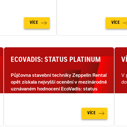
na zcela novou úroveň.
VÍCE
VÍCE
ECOVADIS: STATUS PLATINUM
V
Půjčovna stavební techniky Zeppelin Rental
V 
opět získala nejvyšší ocenění v mezinárodně
do
uznávaném hodnocení EcoVadis: status
PLATINUM.
VÍCE