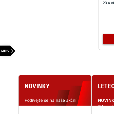
23 a v
NOVINKY
LETE
Podívejte se na naše akční
NOVIN
nabídky.
3D mode
letecké