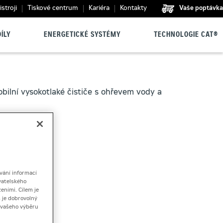
stroji
Tiskové centrum
Kariéra
Kontakty
Vaše poptávka
ÍLY
ENERGETICKÉ SYSTÉMY
TECHNOLOGIE CAT®
obilní vysokotlaké čističe s ohřevem vody a
vání informací
vatelského
eními. Cílem je
 je dobrovolný
ě vašeho výběru