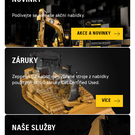
NOVINKY
Podívejte se na naše akční nabídky.
AKCE A NOVINKY
ZÁRUKY
Zeppelin CZ nabízí na vybrané stroje z nabídky
použitých strojů záruky Cat Certified Used.
VÍCE
NAŠE SLUŽBY