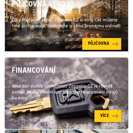
PŮJČOVNA STROJŮ
Díky Půjčovně strojů Zeppelin CZ si stroj Cat můžete
také pronajmout. Spočítejte si cenu pronájmu online!
PŮJČOVNA
FINANCOVÁNÍ
Součástí služeb společnosti Zeppelin CZ je rovněž
pomoc se zajištěním komplexního financování strojů
na míru.
VÍCE