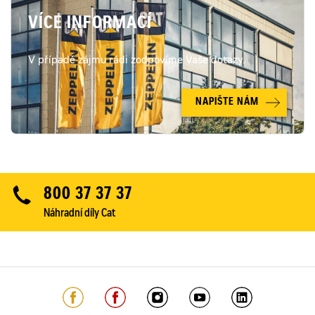
VÍCE INFORMACÍ
V případě zájmu rádi zodpovíme Vaše dotazy.
NAPIŠTE NÁM
800 37 37 37
Náhradní díly Cat