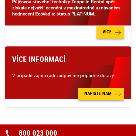
Půjčovna stavební techniky Zeppelin Rental opět
získala nejvyšší ocenění v mezinárodně uznávaném
hodnocení EcoVadis: status PLATINUM.
VÍCE
VÍCE INFORMACÍ
V případě zájmu rádi zodpovíme případné dotazy.
NAPIŠTE NÁM
800 023 000