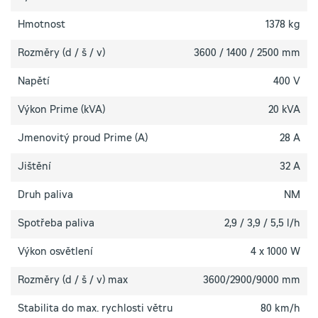
Hmotnost
1378 kg
Rozměry (d / š / v)
3600 / 1400 / 2500 mm
Napětí
400 V
Výkon Prime (kVA)
20 kVA
Jmenovitý proud Prime (A)
28 A
Jištění
32 A
Druh paliva
NM
Spotřeba paliva
2,9 / 3,9 / 5,5 l/h
Výkon osvětlení
4 x 1000 W
Rozměry (d / š / v) max
3600/2900/9000 mm
Stabilita do max. rychlosti větru
80 km/h