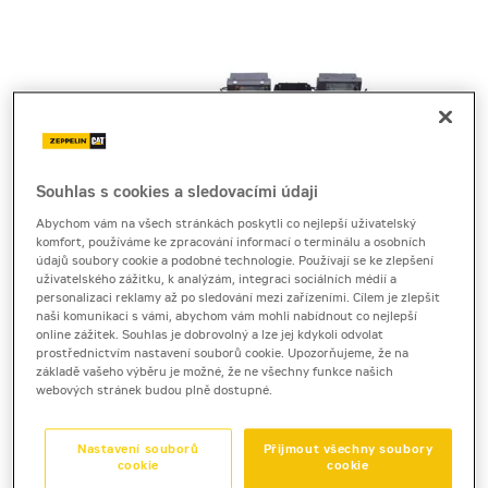
Souhlas s cookies a sledovacími údaji
Abychom vám na všech stránkách poskytli co nejlepší uživatelský
komfort, používáme ke zpracování informací o terminálu a osobních
údajů soubory cookie a podobné technologie. Používají se ke zlepšení
uživatelského zážitku, k analýzám, integraci sociálních médií a
personalizaci reklamy až po sledování mezi zařízeními. Cílem je zlepšit
naši komunikaci s vámi, abychom vám mohli nabídnout co nejlepší
online zážitek. Souhlas je dobrovolný a lze jej kdykoli odvolat
prostřednictvím nastavení souborů cookie. Upozorňujeme, že na
základě vašeho výběru je možné, že ne všechny funkce našich
webových stránek budou plně dostupné.
Cena za pronájem
Nastavení souborů
Přijmout všechny soubory
cookie
cookie