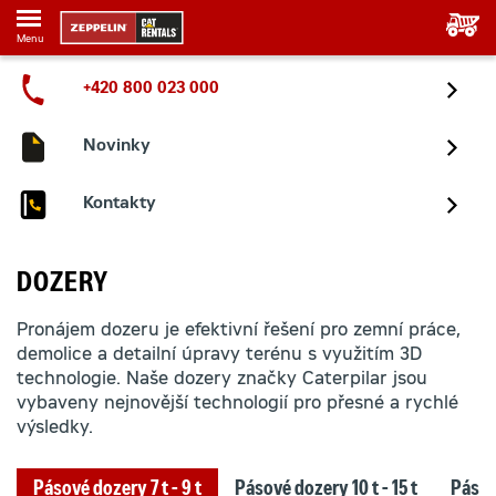
Menu
+420 800 023 000
Novinky
Kontakty
DOZERY
Pronájem dozeru je efektivní řešení pro zemní práce,
demolice a detailní úpravy terénu s využitím 3D
technologie. Naše dozery značky Caterpilar jsou
vybaveny nejnovější technologií pro přesné a rychlé
výsledky.
Pásové dozery 7 t - 9 t
Pásové dozery 10 t - 15 t
Pásové