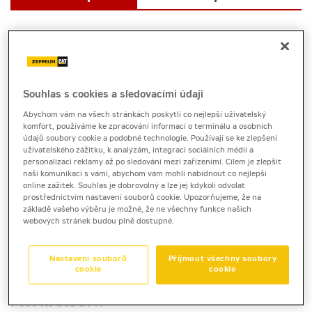
Souhlas s cookies a sledovacími údaji
Abychom vám na všech stránkách poskytli co nejlepší uživatelský
komfort, používáme ke zpracování informací o terminálu a osobních
údajů soubory cookie a podobné technologie. Používají se ke zlepšení
uživatelského zážitku, k analýzám, integraci sociálních médií a
personalizaci reklamy až po sledování mezi zařízeními. Cílem je zlepšit
naši komunikaci s vámi, abychom vám mohli nabídnout co nejlepší
online zážitek. Souhlas je dobrovolný a lze jej kdykoli odvolat
Cena za pronájem
prostřednictvím nastavení souborů cookie. Upozorňujeme, že na
základě vašeho výběru je možné, že ne všechny funkce našich
webových stránek budou plně dostupné.
1 - 22 dnů
8 100 Kč bez DPH
9 801 Kč s DPH
Nastavení souborů
Přijmout všechny soubory
cookie
cookie
23 a více dnů
7 380 Kč bez DPH