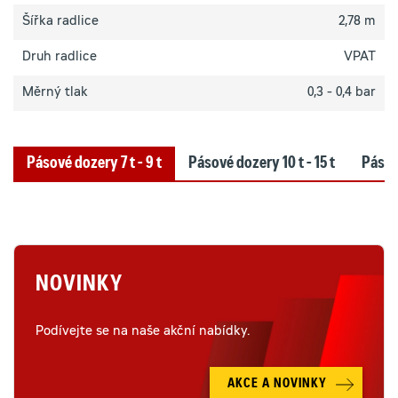
Šířka radlice
2,78 m
Druh radlice
VPAT
Měrný tlak
0,3 - 0,4 bar
Pásové dozery 7 t - 9 t
Pásové dozery 10 t - 15 t
Pásové
NOVINKY
Podívejte se na naše akční nabídky.
AKCE A NOVINKY