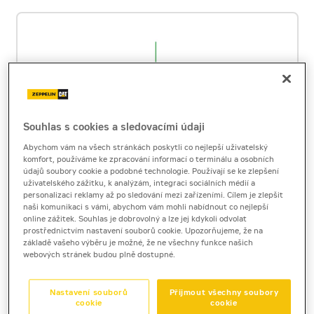
Souhlas s cookies a sledovacími údaji
Abychom vám na všech stránkách poskytli co nejlepší uživatelský
komfort, používáme ke zpracování informací o terminálu a osobních
údajů soubory cookie a podobné technologie. Používají se ke zlepšení
uživatelského zážitku, k analýzám, integraci sociálních médií a
personalizaci reklamy až po sledování mezi zařízeními. Cílem je zlepšit
naši komunikaci s vámi, abychom vám mohli nabídnout co nejlepší
NIVEL SYSTEM NL310 G
online zážitek. Souhlas je dobrovolný a lze jej kdykoli odvolat
sklonový rotační laser
prostřednictvím nastavení souborů cookie. Upozorňujeme, že na
základě vašeho výběru je možné, že ne všechny funkce našich
Hmotnost
3
kg
webových stránek budou plně dostupné.
Rozměry (d / š / v)
160 x 160 x 200
mm
Stupeň krytí (IP)
64
Nastavení souborů
Přijmout všechny soubory
Barva paprsku
zelená
cookie
cookie
Rozsah (poloměr v m)
500
m