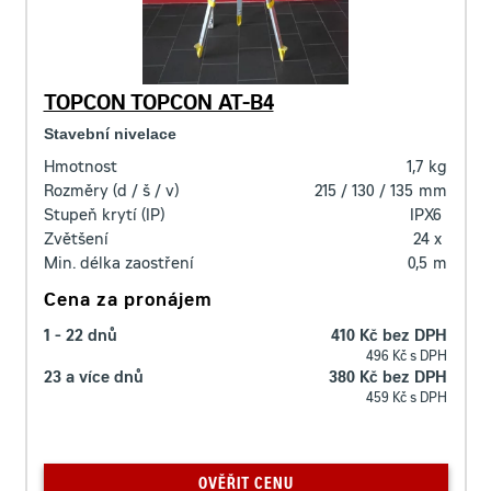
TOPCON TOPCON AT-B4
Stavební nivelace
Hmotnost
1,7
kg
Rozměry (d / š / v)
215 / 130 / 135
mm
Stupeň krytí (IP)
IPX6
Zvětšení
24 x
Min. délka zaostření
0,5
m
Cena za pronájem
1 - 22 dnů
410 Kč bez DPH
496 Kč s DPH
23 a více dnů
380 Kč bez DPH
459 Kč s DPH
OVĚŘIT CENU