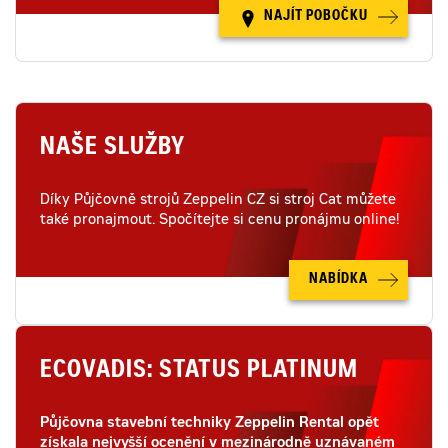
NAJÍT POBOČKU
NAŠE SLUŽBY
Díky Půjčovně strojů Zeppelin CZ si stroj Cat můžete
také pronajmout. Spočítejte si cenu pronájmu online!
NABÍDKA
ECOVADIS: STATUS PLATINUM
Půjčovna stavební techniky Zeppelin Rental opět
získala nejvyšší ocenění v mezinárodně uznávaném