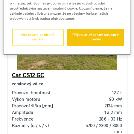
online zážitek. Souhlas je dobrovolný a lze jej kdykoli odvolat
prostřednictvím nastavení souborů cookie. Upozorňujeme, že na
základě vašeho výběru je možné, že ne všechny funkce našich
webových stránek budou plně dostupné.
Nastavení souborů
Přijmout všechny soubory
cookie
cookie
Cat CS12 GC
zeminový válec
Provozní hmotnost
12,7
t
Výkon motoru
90
kW
Pracovní šířka [mm]
2134
mm
Amplituda
1 a 2
mm
Frekvence
28,6 - 33
Hz
Rozměry (d / š / v)
5700 / 2300 / 3000
mm