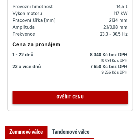
Provozní hmotnost
14,5
t
Výkon motoru
117
kW
Pracovní šířka [mm]
2134
mm
Amplituda
2,1/0,98
mm
Frekvence
23,3 - 30,5
Hz
Cena za pronájem
1 - 22 dnů
8 340 Kč bez DPH
10 091 Kč s DPH
23 a více dnů
7 650 Kč bez DPH
9 256 Kč s DPH
OVĚŘIT CENU
Zeminové válce
Tandemové válce