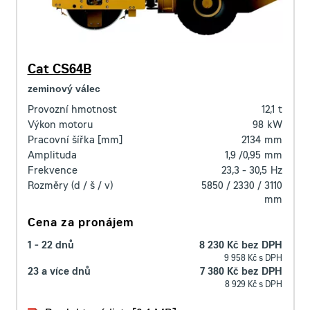
Cat CS64B
zeminový válec
Provozní hmotnost
12,1
t
Výkon motoru
98
kW
Pracovní šířka [mm]
2134
mm
Amplituda
1,9 /0,95
mm
Frekvence
23,3 - 30,5
Hz
Rozměry (d / š / v)
5850 / 2330 / 3110
mm
Cena za pronájem
1 - 22 dnů
8 230 Kč bez DPH
9 958 Kč s DPH
23 a více dnů
7 380 Kč bez DPH
8 929 Kč s DPH