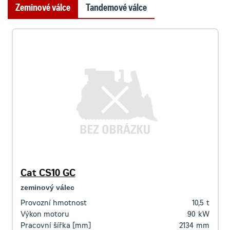
Zeminové válce
Tandemové válce
Cat CS10 GC
zeminový válec
Provozní hmotnost
10,5
t
Výkon motoru
90
kW
Pracovní šířka [mm]
2134
mm