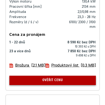
Výkon motoru
130,4
kW
Pracovní šířka [mm]
2134
mm
Amplituda
2,1/0,98
mm
Frekvence
23,3 - 28
Hz
Rozměry (d / š / v)
6100/ 2300 / 3100
mm
Cena za pronájem
1 - 22 dnů
8 590 Kč bez DPH
10 393 Kč s DPH
23 a více dnů
7 850 Kč bez DPH
9 498 Kč s DPH
Brožura
[2,1 MB]
Produktový list
[0,3 MB]
OVĚŘIT CENU