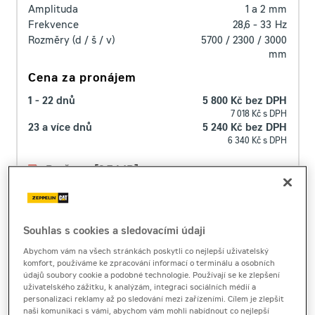
Amplituda
1 a 2
mm
Frekvence
28,6 - 33
Hz
Rozměry (d / š / v)
5700 / 2300 / 3000
mm
Cena za pronájem
1 - 22 dnů
5 800 Kč bez DPH
7 018 Kč s DPH
23 a více dnů
5 240 Kč bez DPH
6 340 Kč s DPH
Brožura
[2,7 MB]
Produktový list
[0,4 MB]
Technický list
[0,6 MB]
Souhlas s cookies a sledovacími údaji
OVĚŘIT CENU
Abychom vám na všech stránkách poskytli co nejlepší uživatelský
komfort, používáme ke zpracování informací o terminálu a osobních
údajů soubory cookie a podobné technologie. Používají se ke zlepšení
uživatelského zážitku, k analýzám, integraci sociálních médií a
personalizaci reklamy až po sledování mezi zařízeními. Cílem je zlepšit
naši komunikaci s vámi, abychom vám mohli nabídnout co nejlepší