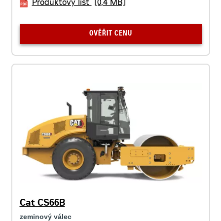
Produktový list
[0,4 MB]
OVĚŘIT CENU
Cat CS66B
zeminový válec