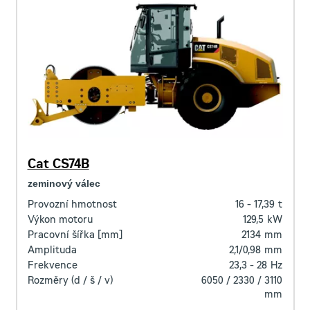
Cat CS74B
zeminový válec
Provozní hmotnost
16 - 17,39
t
Výkon motoru
129,5
kW
Pracovní šířka [mm]
2134
mm
Amplituda
2,1/0,98
mm
Frekvence
23,3 - 28
Hz
Rozměry (d / š / v)
6050 / 2330 / 3110
mm