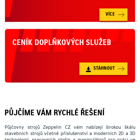
VÍCE
CENÍK DOPLŇKOVÝCH SLUŽEB
STÁHNOUT
PŮJČÍME VÁM RYCHLÉ ŘEŠENÍ
Půjčovny strojů Zeppelin CZ vám nabízejí širokou škálu
stavebních strojů včetně příslušenství a moderních 2D a 3D