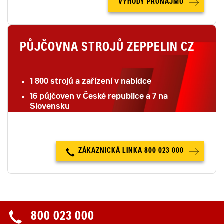
VÝHODY PRONÁJMU
PŮJČOVNA STROJŮ ZEPPELIN CZ
1 800 strojů a zařízení v nabídce
16 půjčoven v České republice a 7 na
Slovensku
tým 90 odborníků s dlouholetou praxí
ZÁKAZNICKÁ LINKA 800 023 000
800 023 000