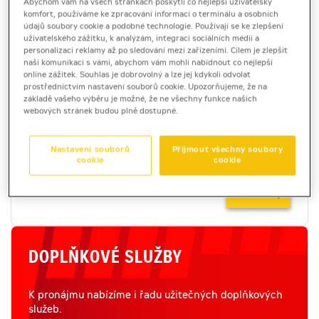
Abychom vám na všech stránkách poskytli co nejlepší uživatelský
komfort, používáme ke zpracování informací o terminálu a osobních
VÍCE
údajů soubory cookie a podobné technologie. Používají se ke zlepšení
uživatelského zážitku, k analýzám, integraci sociálních médií a
personalizaci reklamy až po sledování mezi zařízeními. Cílem je zlepšit
naši komunikaci s vámi, abychom vám mohli nabídnout co nejlepší
online zážitek. Souhlas je dobrovolný a lze jej kdykoli odvolat
LETECKÉ MAPOVÁNÍ
prostřednictvím nastavení souborů cookie. Upozorňujeme, že na
základě vašeho výběru je možné, že ne všechny funkce našich
webových stránek budou plně dostupné.
Příprava 3D modelu terénu, výpočet kubatur či
přehled postupu prací provádíme pomocí dronového
Nastavení souborů
Přijmout všechny soubory
snímkování terénu.
cookie
cookie
VÍCE
DOPLŇKOVÉ SLUŽBY
K pronájmu nabízíme i řadu užitečných doplňkových
služeb.