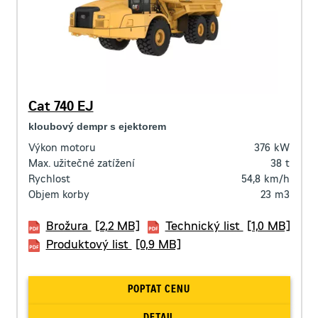
Cat 740 EJ
kloubový dempr s ejektorem
Výkon motoru
376
kW
Max. užitečné zatížení
38
t
Rychlost
54,8
km/h
Objem korby
23
m3
Brožura
[2,2 MB]
Technický list
[1,0 MB]
Produktový list
[0,9 MB]
POPTAT CENU