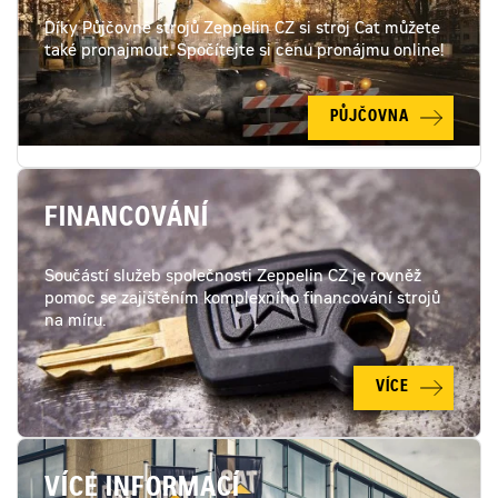
Díky Půjčovně strojů Zeppelin CZ si stroj Cat můžete
také pronajmout. Spočítejte si cenu pronájmu online!
PŮJČOVNA
FINANCOVÁNÍ
Součástí služeb společnosti Zeppelin CZ je rovněž
pomoc se zajištěním komplexního financování strojů
na míru.
VÍCE
VÍCE INFORMACÍ