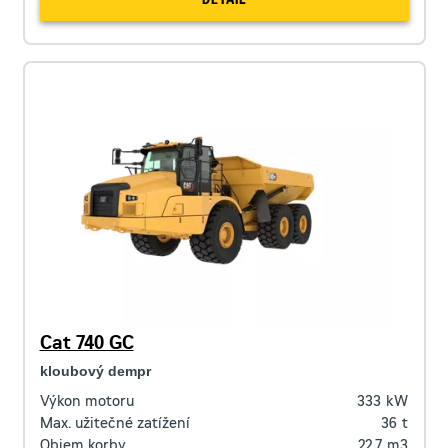
DETAIL
Cat 740 GC
kloubový dempr
Výkon motoru
333
kW
Max. užitečné zatížení
36
t
Objem korby
22,7
m3