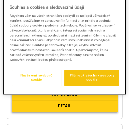
Souhlas s cookies a sledovacími údaji
Cat 725
Abychom vám na všech stránkách poskytli co nejlepší uživatelský
kloubový dempr
komfort, používáme ke zpracování informací o terminálu a osobních
údajů soubory cookie a podobné technologie. Používají se ke zlepšení
Výkon motoru
252
kW
uživatelského zážitku, k analýzám, integraci sociálních médií a
personalizaci reklamy až po sledování mezi zařízeními. Cílem je zlepšit
Max. užitečné zatížení
24
t
naši komunikaci s vámi, abychom vám mohli nabídnout co nejlepší
Objem korby
15,0
m3
online zážitek. Souhlas je dobrovolný a lze jej kdykoli odvolat
Rychlost
58,0
km/h
prostřednictvím nastavení souborů cookie. Upozorňujeme, že na
základě vašeho výběru je možné, že ne všechny funkce našich
webových stránek budou plně dostupné.
Technický list
[1,2 MB]
Produktový list
[0,6 MB]
Nastavení souborů
Přijmout všechny soubory
Brožura
[9,9 MB]
cookie
cookie
POPTAT CENU
DETAIL