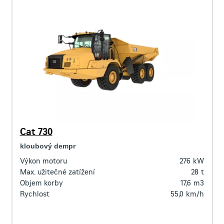
Cat 730
kloubový dempr
Výkon motoru
276
kW
Max. užitečné zatížení
28
t
Objem korby
17,6
m3
Rychlost
55,0
km/h