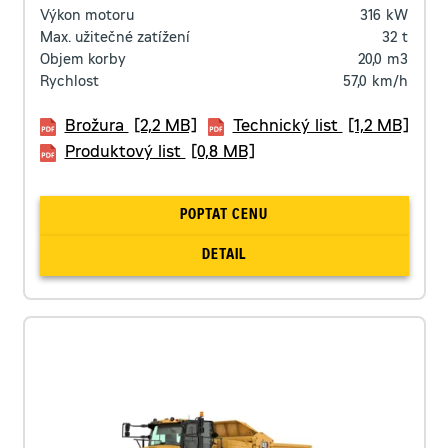
Výkon motoru
316
kW
Max. užitečné zatížení
32
t
Objem korby
20,0
m3
Rychlost
57,0
km/h
Brožura
[2,2 MB]
Technický list
[1,2 MB]
Produktový list
[0,8 MB]
POPTAT CENU
DETAIL