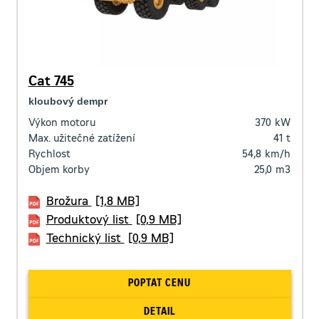
Cat 745
kloubový dempr
Výkon motoru
370
kW
Max. užitečné zatížení
41
t
Rychlost
54,8
km/h
Objem korby
25,0
m3
Brožura
[1,8 MB]
Produktový list
[0,9 MB]
Technický list
[0,9 MB]
POPTAT CENU
DETAIL