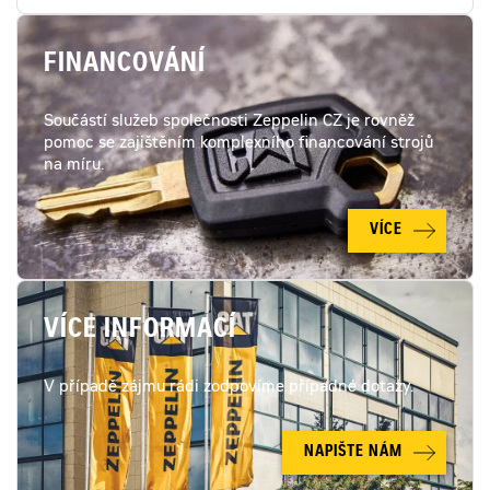
FINANCOVÁNÍ
Součástí služeb společnosti Zeppelin CZ je rovněž
pomoc se zajištěním komplexního financování strojů
na míru.
VÍCE
VÍCE INFORMACÍ
V případě zájmu rádi zodpovíme případné dotazy.
NAPIŠTE NÁM