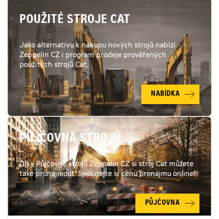
POUŽITÉ STROJE CAT
Jako alternativu k nákupu nových strojů nabízí
Zeppelin CZ i program prodeje prověřených
použitých strojů Cat.
NABÍDKA
PŮJČOVNA STROJŮ
Díky Půjčovně strojů Zeppelin CZ si stroj Cat můžete
také pronajmout. Spočítejte si cenu pronájmu online!
PŮJČOVNA