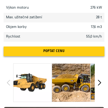
Výkon motoru
276 kW
Max. užitečné zatížení
28 t
Objem korby
17,6 m3
Rychlost
55,0 km/h
POPTAT CENU