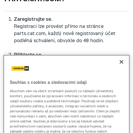
Zaregistrujte se.
Registraci lze provést přímo na stránce
parts.cat.com, každý nově registrovaný účet
podléhá schválení, obvykle do 48 hodin.
Přihlaste se.
Jakmile máte schválený uživatelský účet, není nic
snazšího, než se přihlásit do systému
parts.cat.com. Váš uživatelský účet Caterpillar je
Souhlas s cookies a sledovacími údaji
přitom jednotný napříč celým digitálním
ekosystémem Cat.
Abychom vám na všech stránkách poskytli co nejlepší uživatelský
komfort, používáme ke zpracování informací o terminálu a osobních
údajů soubory cookie a podobné technologie. Používají se ke zlepšení
Vyberte potřebné servisní díly.
uživatelského zážitku, k analýzám, integraci sociálních médií a
S výběrem dílů na parts.cat.com pomáhá
personalizaci reklamy až po sledování mezi zařízeními. Cílem je zlepšit
naši komunikaci s vámi, abychom vám mohli nabídnout co nejlepší
přehledný katalog. Máte zde možnost nahlédnout
online zážitek. Souhlas je dobrovolný a lze jej kdykoli odvolat
i do systému SIS, kde naleznete přehledná
prostřednictvím nastavení souborů cookie. Upozorňujeme, že na
základě vašeho výběru je možné, že ne všechny funkce našich