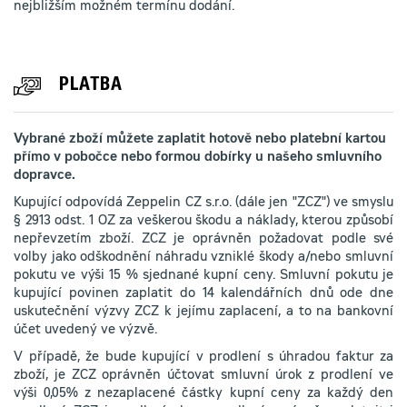
nejbližším možném termínu dodání.
PLATBA
Vybrané zboží můžete zaplatit hotově nebo platební kartou
přímo v pobočce nebo formou dobírky u našeho smluvního
dopravce.
Kupující odpovídá Zeppelin CZ s.r.o. (dále jen "ZCZ") ve smyslu
§ 2913 odst. 1 OZ za veškerou škodu a náklady, kterou způsobí
nepřevzetím zboží. ZCZ je oprávněn požadovat podle své
volby jako odškodnění náhradu vzniklé škody a/nebo smluvní
pokutu ve výši 15 % sjednané kupní ceny. Smluvní pokutu je
kupující povinen zaplatit do 14 kalendářních dnů ode dne
uskutečnění výzvy ZCZ k jejímu zaplacení, a to na bankovní
účet uvedený ve výzvě.
V případě, že bude kupující v prodlení s úhradou faktur za
zboží, je ZCZ oprávněn účtovat smluvní úrok z prodlení ve
výši 0,05% z nezaplacené částky kupní ceny za každý den