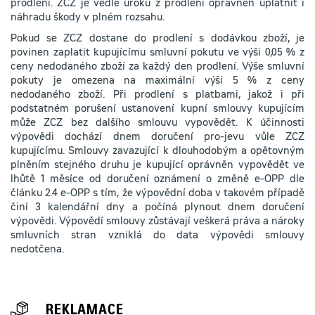
prodlení. ZCZ je vedle úroku z prodlení oprávněn uplatnit i
náhradu škody v plném rozsahu.
Pokud se ZCZ dostane do prodlení s dodávkou zboží, je
povinen zaplatit kupujícímu smluvní pokutu ve výši 0,05 % z
ceny nedodaného zboží za každý den prodlení. Výše smluvní
pokuty je omezena na maximální výši 5 % z ceny
nedodaného zboží. Při prodlení s platbami, jakož i při
podstatném porušení ustanovení kupní smlouvy kupujícím
může ZCZ bez dalšího smlouvu vypovědět. K účinnosti
výpovědi dochází dnem doručení pro-jevu vůle ZCZ
kupujícímu. Smlouvy zavazující k dlouhodobým a opětovným
plněním stejného druhu je kupující oprávněn vypovědět ve
lhůtě 1 měsíce od doručení oznámení o změně e-OPP dle
článku 2.4 e-OPP s tím, že výpovědní doba v takovém případě
činí 3 kalendářní dny a počíná plynout dnem doručení
výpovědi. Výpovědí smlouvy zůstávají veškerá práva a nároky
smluvních stran vzniklá do data výpovědi smlouvy
nedotčena.
REKLAMACE