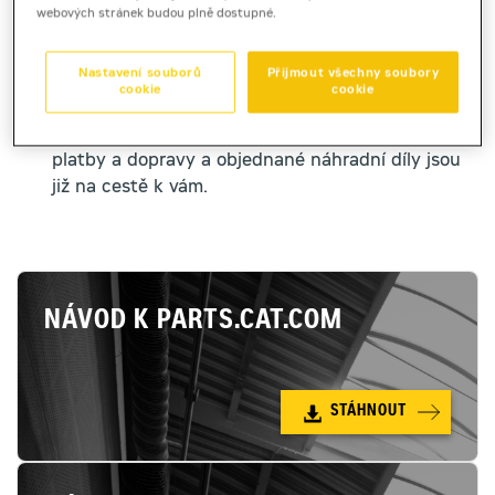
schémata a rozkresy strojů Cat. Využít můžete i
webových stránek budou plně dostupné.
Cat QR kód, který naleznete na svém stroji Cat.
Nastavení souborů
Přijmout všechny soubory
Nakupujte!
cookie
cookie
Jakmile máte ve svém virtuálním nákupním
košíku vše potřebné, stačí už jen zvolit způsob
platby a dopravy a objednané náhradní díly jsou
již na cestě k vám.
NÁVOD K PARTS.CAT.COM
STÁHNOUT