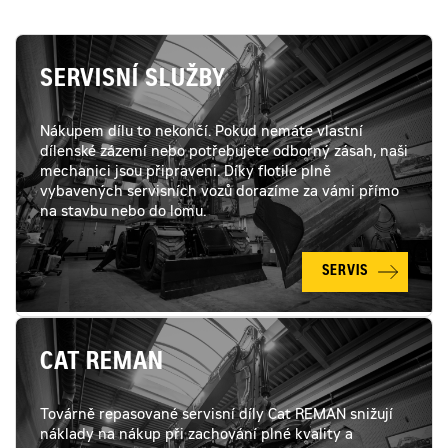
SERVISNÍ SLUŽBY
Nákupem dílu to nekončí. Pokud nemáte vlastní
dílenské zázemí nebo potřebujete odborný zásah, naši
mechanici jsou připraveni. Díky flotile plně
vybavených servisních vozů dorazíme za vámi přímo
na stavbu nebo do lomu.
SERVIS
CAT REMAN
Továrně repasované servisní díly Cat REMAN snižují
náklady na nákup při zachování plné kvality a