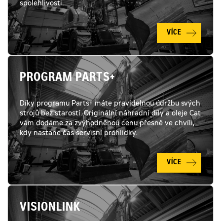
spolehlivosti.
VÍCE
PROGRAM PARTS+
Díky programu Parts+ máte pravidelnou údržbu svých
strojů bez starostí. Originální náhradní díly a oleje Cat
vám dodáme za zvýhodněnou cenu přesně ve chvíli,
kdy nastane čas servisní prohlídky.
VÍCE
VISIONLINK