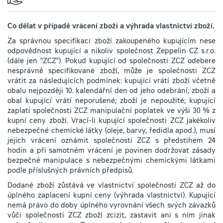
Co dělat v případě vrácení zboží a výhrada vlastnictví zboží.
Za správnou specifikaci zboží zakoupeného kupujícím nese
odpovědnost kupující a nikoliv společnost Zeppelin CZ s.r.o.
(dále jen "ZCZ"). Pokud kupující od společnosti ZCZ odebere
nesprávně specifikované zboží, může je společnosti ZCZ
vrátit za následujících podmínek: kupující vrátí zboží včetně
obalu nejpozději 10. kalendářní den od jeho odebrání; zboží a
obal kupující vrátí neporušené; zboží je nepoužité; kupující
zaplatí společnosti ZCZ manipulační poplatek ve výši 30 % z
kupní ceny zboží. Vrací-li kupující společnosti ZCZ jakékoliv
nebezpečné chemické látky (oleje, barvy, ředidla apod.), musí
jejich vrácení oznámit společnosti ZCZ s předstihem 24
hodin a při samotném vrácení je povinen dodržovat zásady
bezpečné manipulace s nebezpečnými chemickými látkami
podle příslušných právních předpisů.
Dodané zboží zůstává ve vlastnictví společnosti ZCZ až do
úplného zaplacení kupní ceny (výhrada vlastnictví). Kupující
nemá právo do doby úplného vyrovnání všech svých závazků
vůči společnosti ZCZ zboží zcizit, zastavit ani s ním jinak