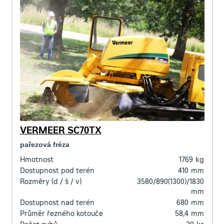
VERMEER SC70TX
pařezová fréza
Hmotnost
1769
kg
Dostupnost pod terén
410
mm
Rozměry (d / š / v)
3580/890(1300)/1830
mm
Dostupnost nad terén
680
mm
Průměr řezného kotouče
58,4
mm