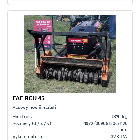
FAE RCU 45
Pásový nosič nářadí
Hmotnost
1820
kg
Rozměry (d / š / v)
1970 (3090)/1300/1120
mm
Výkon motoru
32,3
kW