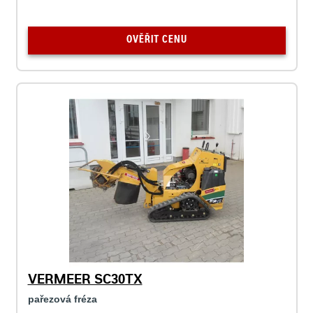
OVĚŘIT CENU
VERMEER SC30TX
pařezová fréza