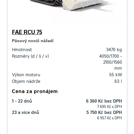
FAE RCU 75
Pásový nosič nářadí
Hmotnost
3470
kg
Rozměry (d / š / v)
4050/1700 -
2100/1560
mm
Výkon motoru
55
kW
Objem nádrže
63
l
Cena za pronájem
1 - 22 dnů
6 360 Kč bez DPH
7 695 Kč s DPH
23 a více dnů
5 750 Kč bez DPH
6 957 Kč s DPH