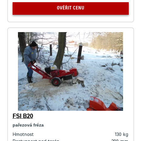
OVĚŘIT CENU
FSI B20
pařezová fréza
Hmotnost
130
kg