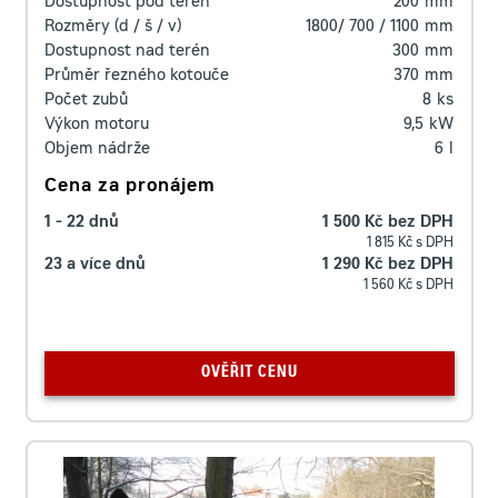
Dostupnost pod terén
200
mm
Rozměry (d / š / v)
1800/ 700 / 1100
mm
Dostupnost nad terén
300
mm
Průměr řezného kotouče
370
mm
Počet zubů
8
ks
Výkon motoru
9,5
kW
Objem nádrže
6
l
Cena za pronájem
1 - 22 dnů
1 500 Kč bez DPH
1 815 Kč s DPH
23 a více dnů
1 290 Kč bez DPH
1 560 Kč s DPH
OVĚŘIT CENU