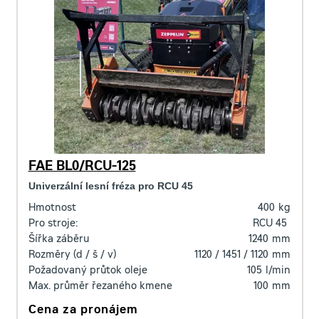
FAE BL0/RCU-125
Univerzální lesní fréza pro RCU 45
Hmotnost
400
kg
Pro stroje:
RCU 45
Šířka záběru
1240
mm
Rozměry (d / š / v)
1120 / 1451 / 1120
mm
Požadovaný průtok oleje
105
l/min
Max. průměr řezaného kmene
100
mm
Cena za pronájem