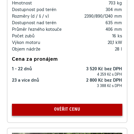
Hmotnost
703
kg
Dostupnost pod terén
304
mm
Rozměry (d / š / v)
2390/890/1240
mm
Dostupnost nad terén
635
mm
Průměr řezného kotouče
406
mm
Počet zubů
16
ks
Výkon motoru
20,1
kW
Objem nádrže
28
l
Cena za pronájem
1 - 22 dnů
3 520 Kč bez DPH
4 259 Kč s DPH
23 a více dnů
2 800 Kč bez DPH
3 388 Kč s DPH
OVĚŘIT CENU