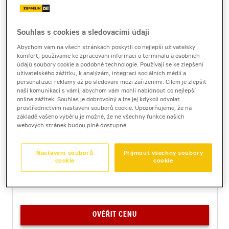
FAE BL2/RCU-150
Souhlas s cookies a sledovacími údaji
Univerzální lesní fréza pro RCU 75
Abychom vám na všech stránkách poskytli co nejlepší uživatelský
Hmotnost
785
kg
komfort, používáme ke zpracování informací o terminálu a osobních
údajů soubory cookie a podobné technologie. Používají se ke zlepšení
Pro stroje:
RCU 75
uživatelského zážitku, k analýzám, integraci sociálních médií a
Šířka záběru
1480
mm
personalizaci reklamy až po sledování mezi zařízeními. Cílem je zlepšit
Rozměry (d / š / v)
1219 / 1776 / 1560
mm
naši komunikaci s vámi, abychom vám mohli nabídnout co nejlepší
online zážitek. Souhlas je dobrovolný a lze jej kdykoli odvolat
Požadovaný průtok oleje
105
l/min
prostřednictvím nastavení souborů cookie. Upozorňujeme, že na
Max. průměr řezaného kmene
150
mm
základě vašeho výběru je možné, že ne všechny funkce našich
webových stránek budou plně dostupné.
Cena za pronájem
1 - 22 dnů
2 830 Kč bez DPH
Nastavení souborů
Přijmout všechny soubory
3 424 Kč s DPH
cookie
cookie
23 a více dnů
2 360 Kč bez DPH
2 855 Kč s DPH
OVĚŘIT CENU