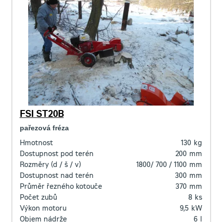
FSI ST20B
pařezová fréza
Hmotnost
130
kg
Dostupnost pod terén
200
mm
Rozměry (d / š / v)
1800/ 700 / 1100
mm
Dostupnost nad terén
300
mm
Průměr řezného kotouče
370
mm
Počet zubů
8
ks
Výkon motoru
9,5
kW
Objem nádrže
6
l