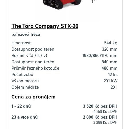
The Toro Company STX-26
pařezová fréza
Hmotnost
544
kg
Dostupnost pod terén
320
mm
Rozměry (d / š / v)
1980/860/1170
mm
Dostupnost nad terén
840
mm
Průměr řezného kotouče
486
mm
Počet zubů
12
ks
Výkon motoru
20,1
kW
Objem nádrže
20
l
Cena za pronájem
1 - 22 dnů
3 520 Kč bez DPH
4 259 Kč s DPH
23 a více dnů
2 800 Kč bez DPH
3 388 Kč s DPH