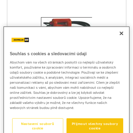
Souhlas s cookies a sledovacími údaji
Abychom vám na všech stránkách poskytli co nejlepší uživatelský
komfort, používáme ke zpracování informací o terminálu a osobních
údajů soubory cookie a podobné technologie. Používají se ke zlepšení
PERLES AM35
uživatelského zážitku, k analýzám, integraci sociálních médií a
personalizaci reklamy až po sledování mezi zařízeními. Cílem je zlepšit
ponorný vibrátor
naši komunikaci s vámi, abychom vám mohli nabídnout co nejlepší
Hmotnost
9
kg
online zážitek. Souhlas je dobrovolný a lze jej kdykoli odvolat
prostřednictvím nastavení souborů cookie. Upozorňujeme, že na
Frekvence
60
Hz
základě vašeho výběru je možné, že ne všechny funkce našich
Druh pohonu
elektrický
webových stránek budou plně dostupné.
Napětí
230
V
Průměr hlavice
35
mm
Nastavení souborů
Přijmout všechny soubory
Délka hadice
3
m
cookie
cookie