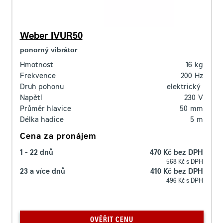
Weber IVUR50
ponorný vibrátor
Hmotnost
16
kg
Frekvence
200
Hz
Druh pohonu
elektrický
Napětí
230
V
Průměr hlavice
50
mm
Délka hadice
5
m
Cena za pronájem
1 - 22 dnů
470 Kč bez DPH
568 Kč s DPH
23 a více dnů
410 Kč bez DPH
496 Kč s DPH
OVĚŘIT CENU