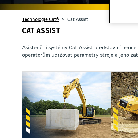
You are here:
Technologie Cat®
Cat Assist
CAT ASSIST
Asistenční systémy Cat Assist představují neoce
operátorům udržovat parametry stroje a jeho za