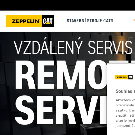
STAVEBNÍ STROJE CAT®
Souhlas s
Abychom vám
o terminálu
zážitku, k a
zlepšit naš
a lze jej k
je možné, ž