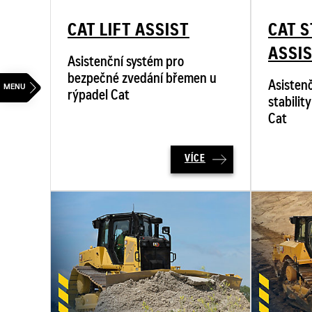
CAT LIFT ASSIST
CAT S
ASSI
Asistenční systém pro
bezpečné zvedání břemen u
Asistenč
rýpadel Cat
stabili
Cat
VÍCE