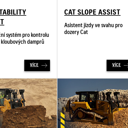
TABILITY
CAT SLOPE ASSIST
ST
Asistent jízdy ve svahu pro
dozery Cat
ní systém pro kontrolu
ty kloubových damprů
VÍCE
VÍCE