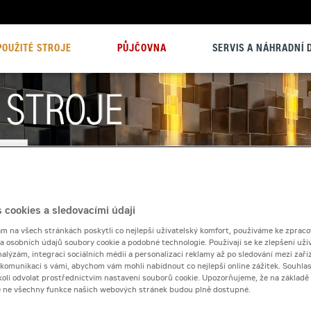
POUŽITÉ STROJE
PŮJČOVNA
SERVIS A NÁHRADNÍ D
 cookies a sledovacími údaji
 na všech stránkách poskytli co nejlepší uživatelský komfort, používáme ke zpraco
 a osobních údajů soubory cookie a podobné technologie. Používají se ke zlepšení uži
nalýzám, integraci sociálních médií a personalizaci reklamy až po sledování mezi zaříz
i komunikaci s vámi, abychom vám mohli nabídnout co nejlepší online zážitek. Souhlas
dykoli odvolat prostřednictvím nastavení souborů cookie. Upozorňujeme, že na základ
e ne všechny funkce našich webových stránek budou plně dostupné.