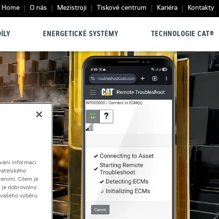
Home
O nás
Mezistroji
Tiskové centrum
Kariéra
Kontakty
ÍLY
ENERGETICKÉ SYSTÉMY
TECHNOLOGIE CAT®
vání informací
vatelského
eními. Cílem je
 je dobrovolný
ě vašeho výběru