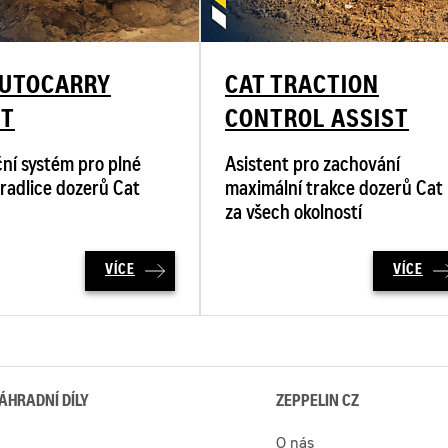
AUTOCARRY
CAT TRACTION
ST
CONTROL ASSIST
ní systém pro plné
Asistent pro zachování
 radlice dozerů Cat
maximální trakce dozerů Cat
za všech okolností
VÍCE
VÍCE
ÁHRADNÍ DÍLY
ZEPPELIN CZ
O nás