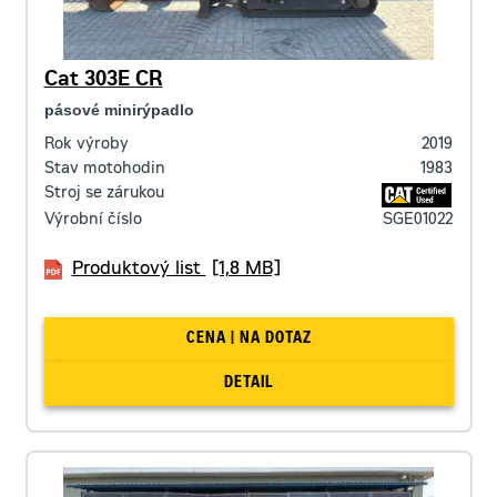
Cat 303E CR
pásové minirýpadlo
Rok výroby
2019
Stav motohodin
1983
Stroj se zárukou
Výrobní číslo
SGE01022
Produktový list
[1,8 MB]
CENA | NA DOTAZ
DETAIL