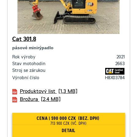
Cat 301.8
pásové minirýpadlo
Rok výroby
2021
Stav motohodin
2663
Stroj se zárukou
Výrobní číslo
H8X03784
Produktový list
[1,3 MB]
Brožura
[2,4 MB]
CENA | 590 000 CZK
(BEZ. DPH)
713 900 CZK
(VČ. DPH)
DETAIL