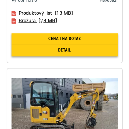
Výrobní číslo
H8X05821
Produktový list
[1,3 MB]
Brožura
[2,4 MB]
CENA | NA DOTAZ
DETAIL