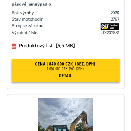
pásové minirýpadlo
Rok výroby
2020
Stav motohodin
2767
Stroj se zárukou
Výrobní číslo
JX202881
Produktový list
[5,5 MB]
CENA | 840 000 CZK
(BEZ. DPH)
1 016 400 CZK
(VČ. DPH)
DETAIL