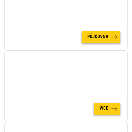
Díky Půjčovně strojů Zeppelin CZ si stroj Cat můžete
také pronajmout. Spočítejte si cenu pronájmu online!
PŮJČOVNA
FINANCOVÁNÍ
Součástí služeb společnosti Zeppelin CZ je rovněž
pomoc se zajištěním komplexního financování strojů
na míru.
VÍCE