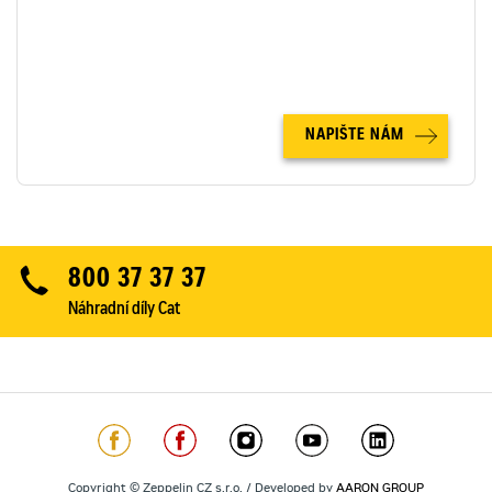
VÍCE INFORMACÍ
V případě zájmu rádi zodpovíme Vaše dotazy.
NAPIŠTE NÁM
800 37 37 37
Náhradní díly Cat
Copyright © Zeppelin CZ s.r.o. / Developed by
AARON GROUP