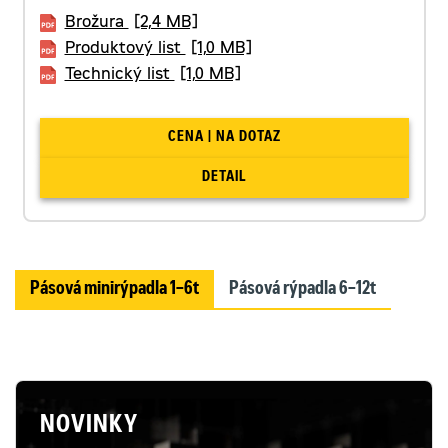
Brožura
[2,4 MB]
Produktový list
[1,0 MB]
Technický list
[1,0 MB]
CENA | NA DOTAZ
DETAIL
Pásová minirýpadla 1–6t
Pásová rýpadla 6–12t
NOVINKY