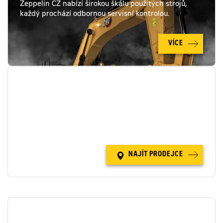
Zeppelin CZ nabízí širokou škálu použitých strojů,
každý prochází odbornou servisní kontrolou.
VÍCE
NAŠE POBOČKY
Kontaktujte svého prodejce na jedné z poboček
Zeppelin CZ.
NAJÍT PRODEJCE
PŮJČOVNA STROJŮ