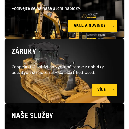
Podívejte se na naše akční nabídky.
AKCE A NOVINKY
ZÁRUKY
Zeppelin CZ nabízí na vybrané stroje z nabídky
použitých strojů záruky Cat Certified Used.
VÍCE
NAŠE SLUŽBY