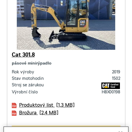
Cat 301.8
pásové minirýpadlo
Rok výroby
2019
Stav motohodin
1502
Stroj se zárukou
Výrobní číslo
H8X00198
Produktový list
[1,3 MB]
Brožura
[2,4 MB]
CENA | 570 000 CZK
(BEZ. DPH)