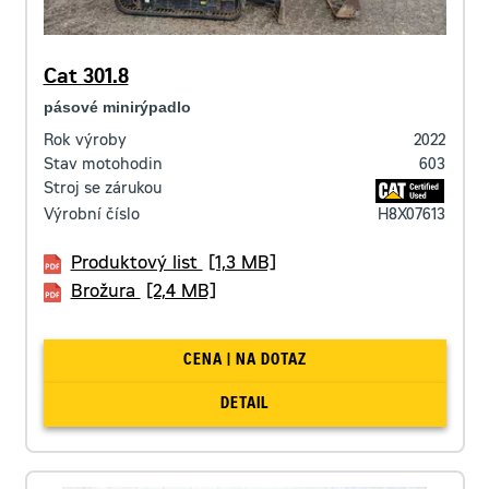
Cat 301.8
pásové minirýpadlo
Rok výroby
2022
Stav motohodin
603
Stroj se zárukou
Výrobní číslo
H8X07613
Produktový list
[1,3 MB]
Brožura
[2,4 MB]
CENA | NA DOTAZ
DETAIL