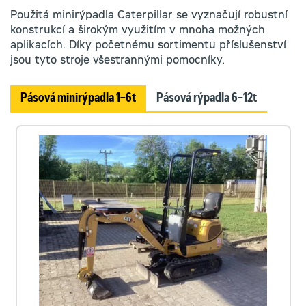
Použitá minirýpadla Caterpillar se vyznačují robustní
konstrukcí a širokým využitím v mnoha možných
aplikacích. Díky početnému sortimentu příslušenství
jsou tyto stroje všestrannými pomocníky.
Pásová minirýpadla 1–6t
Pásová rýpadla 6–12t