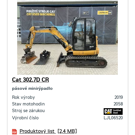
Cat 302.7D CR
pásové minirýpadlo
Rok výroby
2019
Stav motohodin
2058
Stroj se zárukou
Výrobní číslo
LJL06520
Produktový list
[2,4 MB]