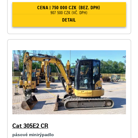
CENA | 750 000 CZK
(BEZ. DPH)
907 500 CZK
(VČ. DPH)
DETAIL
Cat 305E2 CR
pásové minirýpadlo