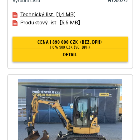
Výrobní číslo
HY200272
Technický list
[1,4 MB]
Produktový list
[5,5 MB]
CENA | 890 000 CZK
(BEZ. DPH)
1 076 900 CZK
(VČ. DPH)
DETAIL