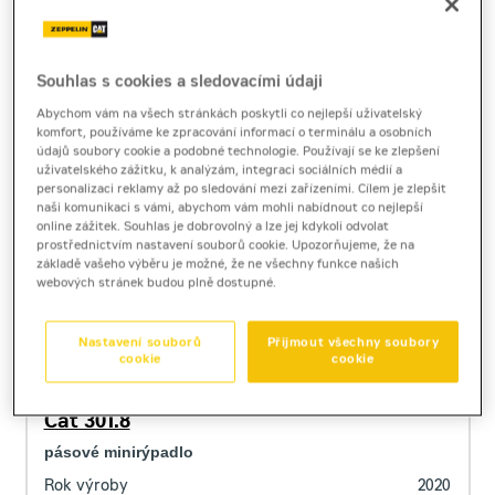
689 700 CZK
(VČ. DPH)
DETAIL
Souhlas s cookies a sledovacími údaji
Abychom vám na všech stránkách poskytli co nejlepší uživatelský
komfort, používáme ke zpracování informací o terminálu a osobních
údajů soubory cookie a podobné technologie. Používají se ke zlepšení
uživatelského zážitku, k analýzám, integraci sociálních médií a
personalizaci reklamy až po sledování mezi zařízeními. Cílem je zlepšit
naši komunikaci s vámi, abychom vám mohli nabídnout co nejlepší
online zážitek. Souhlas je dobrovolný a lze jej kdykoli odvolat
prostřednictvím nastavení souborů cookie. Upozorňujeme, že na
základě vašeho výběru je možné, že ne všechny funkce našich
webových stránek budou plně dostupné.
Nastavení souborů
Přijmout všechny soubory
cookie
cookie
Cat 301.8
pásové minirýpadlo
Rok výroby
2020