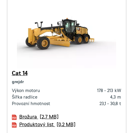
Cat 14
grejdr
Výkon motoru
178 - 213
kW
Šířka radlice
4,3
m
Provozní hmotnost
23,1 - 30,8
t
Brožura
[2,7 MB]
Produktový list
[0,2 MB]