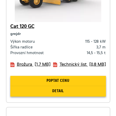
Cat 120 GC
grejdr
Výkon motoru
115 - 128
kW
Šířka radlice
3,7
m
Provozní hmotnost
14,5 - 15,5
t
Brožura
[1,7 MB]
Technický list
[0,8 MB]
POPTAT CENU
DETAIL