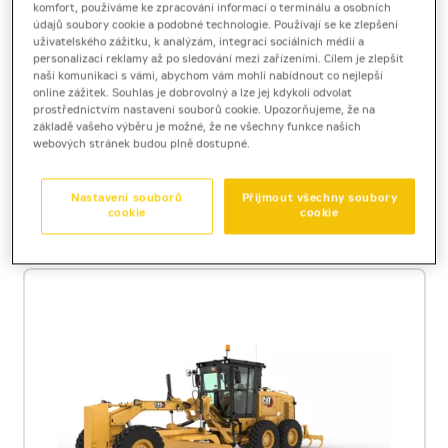
komfort, používáme ke zpracování informací o terminálu a osobních
Výkon motoru
104 - 123
kW
údajů soubory cookie a podobné technologie. Používají se ke zlepšení
Šířka radlice
3,7
m
uživatelského zážitku, k analýzám, integraci sociálních médií a
Provozní hmotnost
15,9 - 19,2
t
personalizaci reklamy až po sledování mezi zařízeními. Cílem je zlepšit
naši komunikaci s vámi, abychom vám mohli nabídnout co nejlepší
online zážitek. Souhlas je dobrovolný a lze jej kdykoli odvolat
Brožura
[5,4 MB]
Technický list
[0,4 MB]
prostřednictvím nastavení souborů cookie. Upozorňujeme, že na
základě vašeho výběru je možné, že ne všechny funkce našich
webových stránek budou plně dostupné.
POPTAT CENU
Nastavení souborů
Přijmout všechny soubory
DETAIL
cookie
cookie