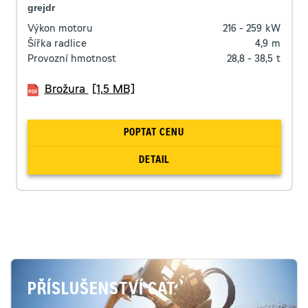
grejdr
Výkon motoru
216 - 259
kW
Šířka radlice
4,9
m
Provozní hmotnost
28,8 - 38,5
t
Brožura
[1,5 MB]
POPTAT CENU
DETAIL
PŘÍSLUŠENSTVÍ CAT