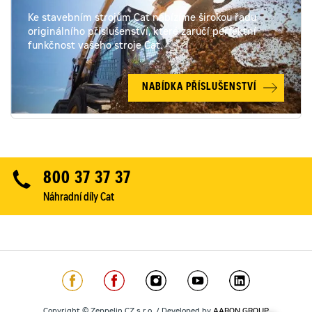
Ke stavebním strojům Cat nabízíme širokou řadu
originálního příslušenství, které zaručí perfektní
funkčnost vašeho stroje Cat.
NABÍDKA PŘÍSLUŠENSTVÍ
800 37 37 37
Náhradní díly Cat
Copyright © Zeppelin CZ s.r.o. / Developed by
AARON GROUP