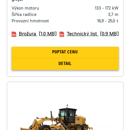
Výkon motoru
133 - 172
kW
Šířka radlice
3,7
m
Provozní hmotnost
16,9 - 25,0
t
Brožura
[1,0 MB]
Technický list
[0,9 MB]
POPTAT CENU
DETAIL