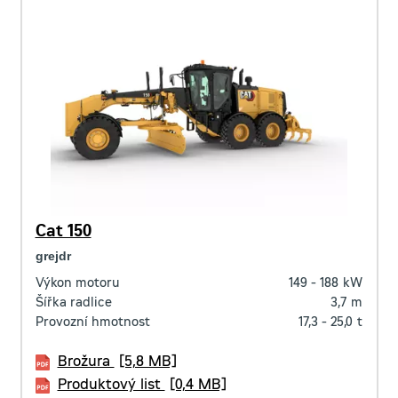
Cat 150
grejdr
Výkon motoru
149 - 188
kW
Šířka radlice
3,7
m
Provozní hmotnost
17,3 - 25,0
t
Brožura
[5,8 MB]
Produktový list
[0,4 MB]