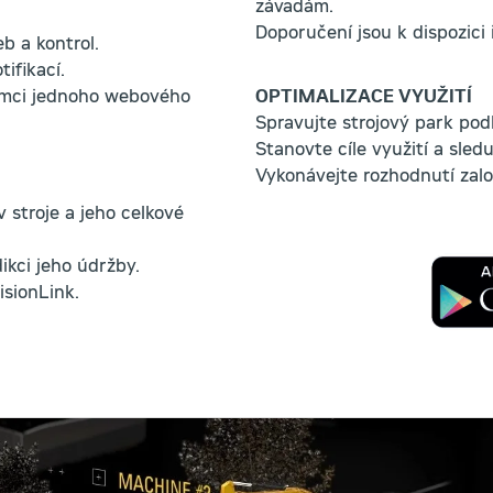
závadám.
Doporučení jsou k dispozici i
b a kontrol.
ifikací.
rámci jednoho webového
OPTIMALIZACE VYUŽITÍ
Spravujte strojový park podl
Stanovte cíle využití a sled
Vykonávejte rozhodnutí zalo
v stroje a jeho celkové
ikci jeho údržby.
isionLink.