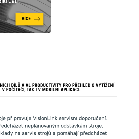
ílů Cat
VÍCE
ÍCH DÍLŮ A VL PRODUCTIVITY PRO PŘEHLED O VYTÍŽENÍ
V POČÍTAČI, TAK I V MOBILNÍ APLIKACI.
je připravuje VisionLink servisní doporučení.
ředcházet neplánovaným odstávkám stroje.
áklady na servis strojů a pomáhají předcházet