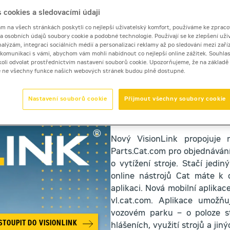
 cookies a sledovacími údaji
 na všech stránkách poskytli co nejlepší uživatelský komfort, používáme ke zpraco
 a osobních údajů soubory cookie a podobné technologie. Používají se ke zlepšení uži
nalýzám, integraci sociálních médií a personalizaci reklamy až po sledování mezi zaříz
i komunikaci s vámi, abychom vám mohli nabídnout co nejlepší online zážitek. Souhlas
 DÍKY APLIKACI VISIONLINK
dykoli odvolat prostřednictvím nastavení souborů cookie. Upozorňujeme, že na základ
e ne všechny funkce našich webových stránek budou plně dostupné.
S nástrojem VisionLink má
Nastavení souborů cookie
Přijmout všechny soubory cookie
odkudkoli. Díky možnosti s
získáte přehled o vytíženosti,
Nový VisionLink propojuje n
Parts.Cat.com pro objednávání
o vytížení stroje. Stačí jedin
online nástrojů Cat máte k di
aplikaci. Nová mobilní aplika
vl.cat.com. Aplikace umožňu
vozovém parku – o poloze st
STOUPIT DO VISIONLINK
hlášeních, využití strojů a ji