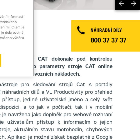
Previ
vání informací
vatelského
eními. Cílem je
NÁHRADNÍ DÍLY
 je dobrovolný
ě vašeho výběru
800 37 37 37
te svůj stroj CAT dokonale pod kontrolou
ledovat snadno parametry stroje CAT online
 efektivitě i provozních nákladech.
ástroje pro sledování strojů Cat s portály
 náhradních dílů a VL Productivity pro přehled
ý přístup, jediné uživatelské jméno a celý svět
spozici, a to jak v počítači, tak i v mobilní
ce je navržena jako doplněk pro webové rozhraní
je uživatelům přístup k informacím o jejich
roje, aktuálním stavu motohodin, chybových
ných. Aplikaci je možné získat bezplatně z Google