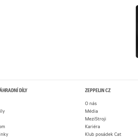
ÁHRADNÍ DÍLY
ZEPPELIN CZ
O nás
íly
Média
MeziStroji
com
Kariéra
inky
Klub posádek Cat