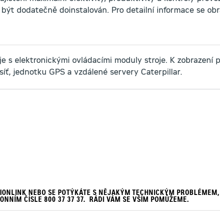
 být dodatečně doinstalován. Pro detailní informace se ob
je s elektronickými ovládacími moduly stroje. K zobrazení 
síť, jednotku GPS a vzdálené servery Caterpillar.
SIONLINK NEBO SE POTÝKÁTE S NĚJAKÝM TECHNICKÝM PROBLÉMEM
FONNÍM ČÍSLE
800 37 37 37.
RÁDI VÁM SE VŠÍM POMŮŽEME.