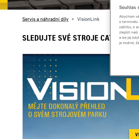
Souhlas s
Abychom vám
You are here:
Servis a náhradní díly
VisionLink
o terminálu
zážitku, k a
zlepšit naš
SLEDUJTE SVÉ STROJE CAT ONLINE
a lze jej k
je možné, ž
V