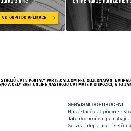
 parku online
online nákup náhradních d
VSTOUPIT DO APLIKACE
STROJŮ CAT S PORTÁLY PARTS.CAT.COM PRO OBJEDNÁVÁNÍ NÁHRADN
NO A CELÝ SVĚT ONLINE NÁSTROJŮ CAT MÁTE K DISPOZICI, A TO JAK 
SERVISNÍ DOPORUČENÍ
Na základě dat přímo ze stro
Tato doporučení pomáhají p
Servisní doporučení šetří n