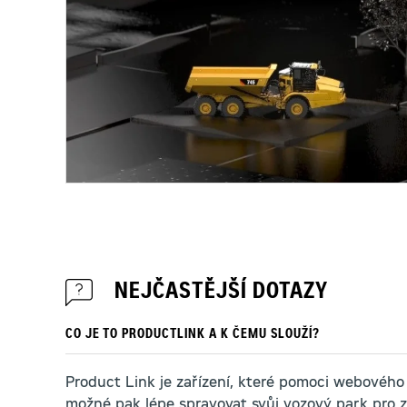
NEJČASTĚJŠÍ DOTAZY
CO JE TO PRODUCTLINK A K ČEMU SLOUŽÍ?
Product Link je zařízení, které pomoci webového
možné pak lépe spravovat svůj vozový park pro za