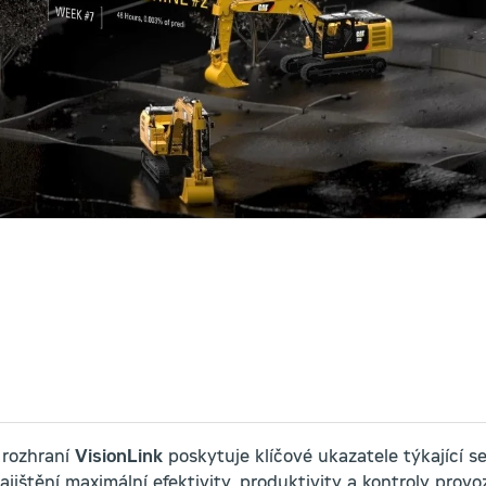
 rozhraní
VisionLink
poskytuje klíčové ukazatele týkající se
jištění maximální efektivity, produktivity a kontroly pro