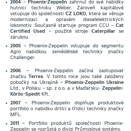
2004
–
Phoenix-Zeppelin
zahrnul do své nabídky
hutnící techniku Weber. Zároveň kapitálově
vstupuje do společnosti
CZ LOKO
, která se věnuje
modernizaci a opravám dieselelektrických
lokomotiv. Současně startuje program CCU –
Cat
Certified Used
– použité stroje
Caterpillar
se
zárukou.
2005
– Phoenix-Zeppelin vstupuje do segmentu
Agro nabídkou zemědělské techniky značky
Challenger.
2006
– Phoenix-Zeppelin začíná zastupovat
značku
Terrex
. V tomto roce jsou také založeny
pobočky na Ukrajině –
Phoenix-Zeppelin Ukraine
Ltd., v Polsku – sp. z o.o. a v Maďarsku-
Zeppelin-
Körös-Spedit
Kft..
2007
– Phoenix-Zeppelin doplňuje produktové
portfolio o nabídku drtící a třídící techniky značky
MFL.
2011 –
Portfolio produktů společnosti Phoenix-
Zeppelin se rozrůstá o divizi Průmyslové systémy.