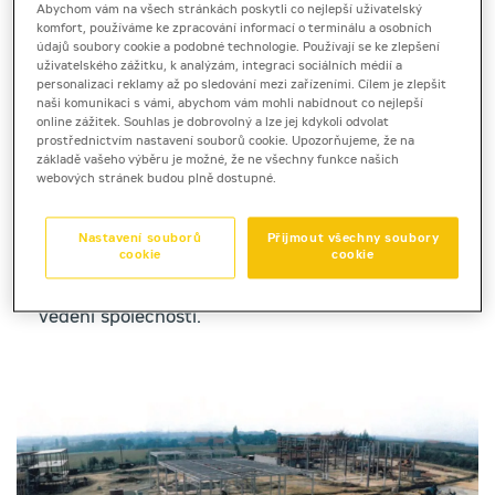
Abychom vám na všech stránkách poskytli co nejlepší uživatelský
1991
– Společnost
Phoenix Praha a.s.
se spojuje se
komfort, používáme ke zpracování informací o terminálu a osobních
údajů soubory cookie a podobné technologie. Používají se ke zlepšení
zástupcem
Caterpillar
v Německu - firmou
uživatelského zážitku, k analýzám, integraci sociálních médií a
Zeppelin Metallwerke GmbH
(nyní
Zeppelin
personalizaci reklamy až po sledování mezi zařízeními. Cílem je zlepšit
Baumaschinen GmbH
), a vytváří
Phoenix-
naši komunikaci s vámi, abychom vám mohli nabídnout co nejlepší
Zeppelin
, spol. s r.o. Jejím cílem je pokrytí trhu
online zážitek. Souhlas je dobrovolný a lze jej kdykoli odvolat
České a Slovenské republiky kompletní nabídkou
prostřednictvím nastavení souborů cookie. Upozorňujeme, že na
strojů a zařízení, které
Caterpillar
nabízí, včetně
základě vašeho výběru je možné, že ne všechny funkce našich
webových stránek budou plně dostupné.
odpovídajícího zabezpečení servisem a dodávkami
náhradních dílů.
1993
– Otevření pobočky na Slovensku.
Nastavení souborů
Přijmout všechny soubory
cookie
cookie
1995
– Otevřen nový obchodně-servisní areál v
Modleticích u Prahy, který je zároveň sídlem
vedení společnosti.