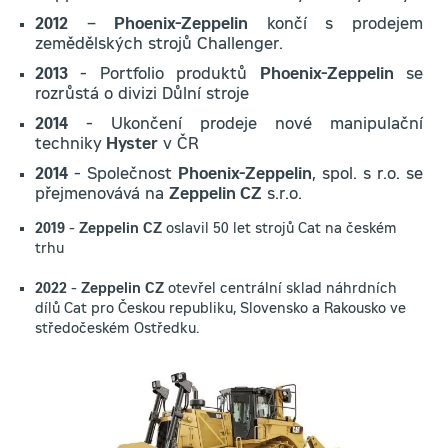
2012
–
Phoenix-Zeppelin
končí s prodejem
zemědělských strojů Challenger.
2013
- Portfolio produktů
Phoenix-Zeppelin
se
rozrůstá o divizi Důlní stroje
2014
- Ukončení prodeje nové manipulační
techniky
Hyster
v ČR
2014
- Společnost
Phoenix-Zeppelin
, spol. s r.o. se
přejmenovává na
Zeppelin CZ
s.r.o.
2019
-
Zeppelin CZ
oslavil 50 let strojů Cat na českém
trhu
2022
-
Zeppelin CZ
otevřel centrální sklad náhrdních
dílů Cat pro Českou republiku, Slovensko a Rakousko ve
středočeském Ostředku.