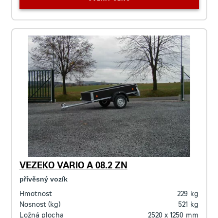
VEZEKO VARIO A 08.2 ZN
přívěsný vozík
Hmotnost
229
kg
Nosnost (kg)
521
kg
Ložná plocha
2520 x 1250
mm