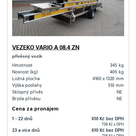
VEZEKO VARIO A 08.4 ZN
přívěsný vozík
Hmotnost
345
kg
Nosnost (kg)
405
kg
Ložná plocha
4160 x 1320
mm
Výška podlahy
510
mm
Sklopný přívěs
NE
Brzda přívěsu
NE
Cena za pronájem
1 - 22 dnů
610 Kč bez DPH
738 Kč s DPH
23 a více dnů
610 Kč bez DPH