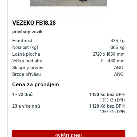
VEZEKO FB18.28
přívěsný vozík
Hmotnost
435
kg
Nosnost (kg)
1365
kg
Ložná plocha
2720 x 1630
mm
Výška podlahy
0 - 480
mm
Sklopný přívěs
ANO
Brzda přívěsu
ANO
Cena za pronájem
1 - 22 dnů
1 120 Kč bez DPH
1 355 Kč s DPH
23 a více dnů
1 120 Kč bez DPH
1 355 Kč s DPH
OVĚŘIT CENU