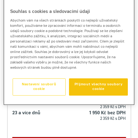
Souhlas s cookies a sledovacími údaji
Abychom vám na všech stránkách poskytli co nejlepší uživatelský
komfort, používáme ke zpracování informací o terminálu a osobních
Ifor Williams GH1054
údajů soubory cookie a podobné technologie. Používají se ke zlepšení
uživatelského zážitku, k analýzám, integraci sociálních médií a
přívěsný vozík
personalizaci reklamy až po sledování mezi zařízeními. Cílem je zlepšit
Hmotnost
660
kg
naši komunikaci s vámi, abychom vám mohli nabídnout co nejlepší
online zážitek. Souhlas je dobrovolný a lze jej kdykoli odvolat
Nosnost (kg)
2840
kg
prostřednictvím nastavení souborů cookie. Upozorňujeme, že na
Ložná plocha
3040 x 1620
mm
základě vašeho výběru je možné, že ne všechny funkce našich
Výška podlahy
350
mm
webových stránek budou plně dostupné.
Sklopný přívěs
NE
Brzda přívěsu
ANO
Nastavení souborů
Přijmout všechny soubory
cookie
cookie
Cena za pronájem
1 - 22 dnů
1 950 Kč bez DPH
2 359 Kč s DPH
23 a více dnů
1 950 Kč bez DPH
2 359 Kč s DPH