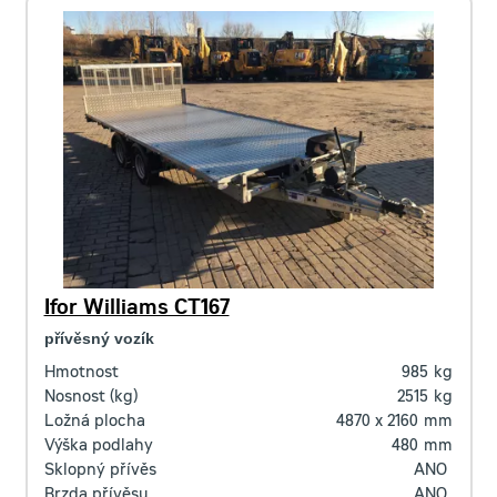
Ifor Williams CT167
přívěsný vozík
Hmotnost
985
kg
Nosnost (kg)
2515
kg
Ložná plocha
4870 x 2160
mm
Výška podlahy
480
mm
Sklopný přívěs
ANO
Brzda přívěsu
ANO