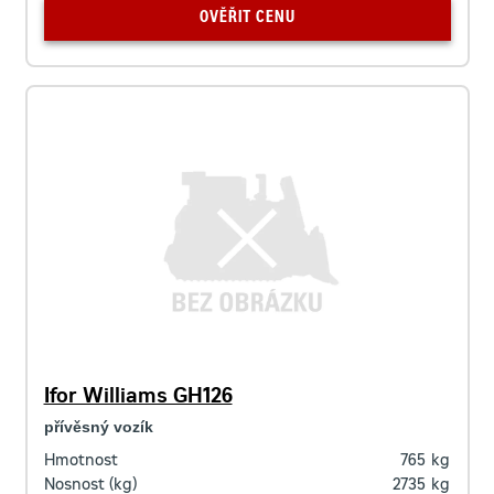
OVĚŘIT CENU
Ifor Williams GH126
přívěsný vozík
Hmotnost
765
kg
Nosnost (kg)
2735
kg