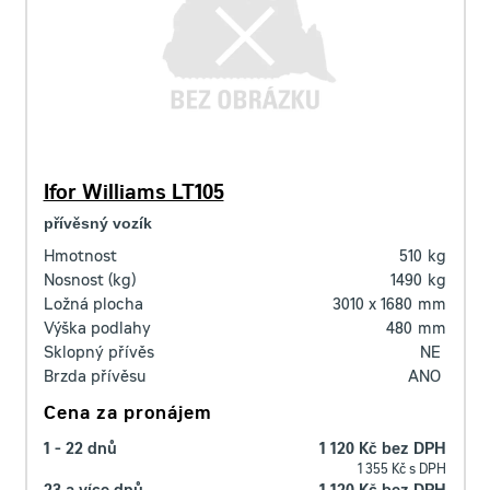
Ifor Williams LT105
přívěsný vozík
Hmotnost
510
kg
Nosnost (kg)
1490
kg
Ložná plocha
3010 x 1680
mm
Výška podlahy
480
mm
Sklopný přívěs
NE
Brzda přívěsu
ANO
Cena za pronájem
1 - 22 dnů
1 120 Kč bez DPH
1 355 Kč s DPH