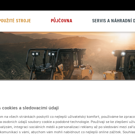
POUŽITÉ STROJE
PŮJČOVNA
SERVIS A NÁHRADNÍ D
 cookies a sledovacími údaji
 na všech stránkách poskytli co nejlepší uživatelský komfort, používáme ke zpraco
 a osobních údajů soubory cookie a podobné technologie. Používají se ke zlepšení uži
nalýzám, integraci sociálních médií a personalizaci reklamy až po sledování mezi zaříz
i komunikaci s vámi, abychom vám mohli nabídnout co nejlepší online zážitek. Souhlas