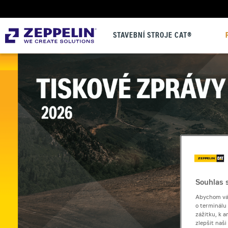
STAVEBNÍ STROJE CAT®
Souhlas s
Abychom vám
o terminálu
zážitku, k a
zlepšit naš