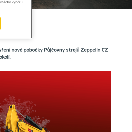
ě vašeho výběru
evření nové pobočky Půjčovny strojů Zeppelin CZ
okolí.