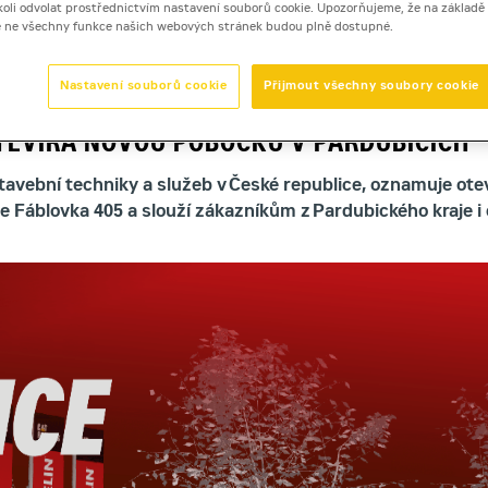
dykoli odvolat prostřednictvím nastavení souborů cookie. Upozorňujeme, že na základ
e ne všechny funkce našich webových stránek budou plně dostupné.
ardubice
Nastavení souborů cookie
Přijmout všechny soubory cookie
TEVÍRÁ NOVOU POBOČKU V PARDUBICÍCH
 stavební techniky a služeb v České republice, oznamuje ot
 Fáblovka 405 a slouží zákazníkům z Pardubického kraje i 