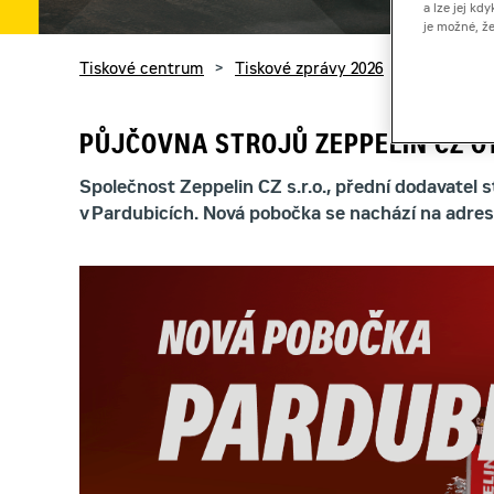
a lze jej k
je možné, ž
You are here:
Tiskové centrum
Tiskové zprávy 2026
Pobočka P
PŮJČOVNA STROJŮ ZEPPELIN CZ O
Společnost Zeppelin CZ s.r.o., přední dodavatel
v Pardubicích. Nová pobočka se nachází na adrese