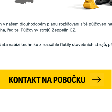
m v našem dlouhodobém plánu rozšiřování sítě půjčoven na
ha, ředitel Půjčovny strojů Zeppelin CZ.
ata nabízí techniku z rozsáhlé flotily stavebních strojů, př