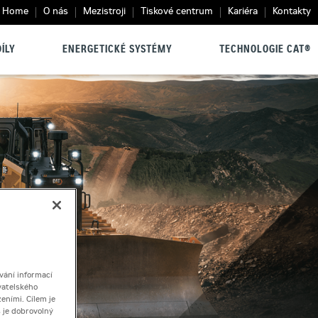
Home
O nás
Mezistroji
Tiskové centrum
Kariéra
Kontakty
ÍLY
ENERGETICKÉ SYSTÉMY
TECHNOLOGIE CAT®
vání informací
vatelského
eními. Cílem je
 je dobrovolný