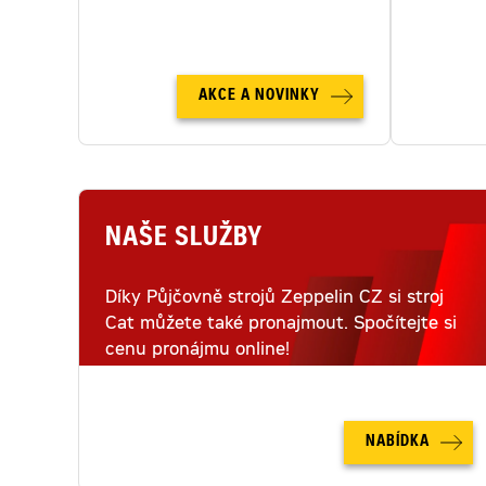
letecké
AKCE A NOVINKY
NAŠE SLUŽBY
Díky Půjčovně strojů Zeppelin CZ si stroj
Cat můžete také pronajmout. Spočítejte si
cenu pronájmu online!
NABÍDKA