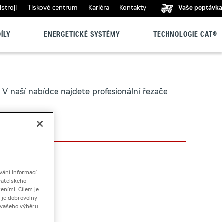
stroji
Tiskové centrum
Kariéra
Kontakty
Vaše poptávka
ÍLY
ENERGETICKÉ SYSTÉMY
TECHNOLOGIE CAT®
 V naší nabídce najdete profesionální řezače
vání informací
vatelského
eními. Cílem je
 je dobrovolný
ě vašeho výběru