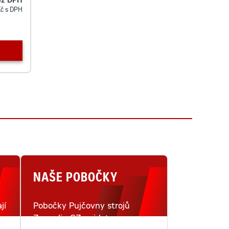
ez DPH
Kč s DPH
NAŠE POBOČKY
jí
Pobočky Pujčovny strojů
Zeppelin CZ najdete na