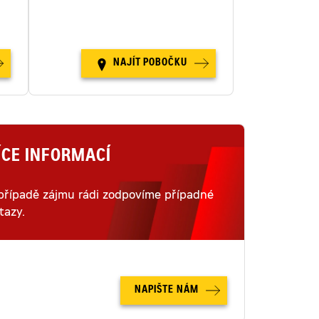
i
šestnácti místech v České
republice.
NAJÍT POBOČKU
ÍCE INFORMACÍ
případě zájmu rádi zodpovíme případné
tazy.
NAPIŠTE NÁM