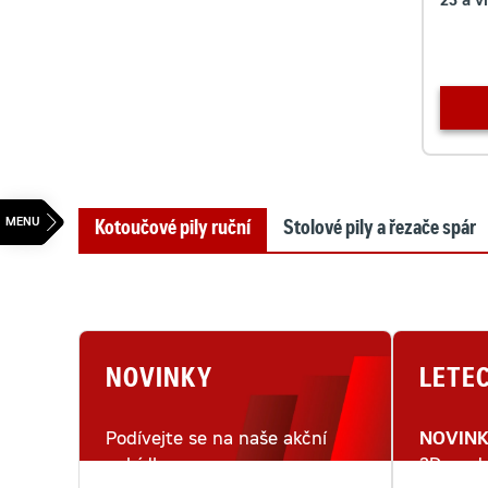
23 a v
Kotoučové pily ruční
Stolové pily a řezače spár
NOVINKY
LETE
Podívejte se na naše akční
NOVIN
nabídky.
3D mode