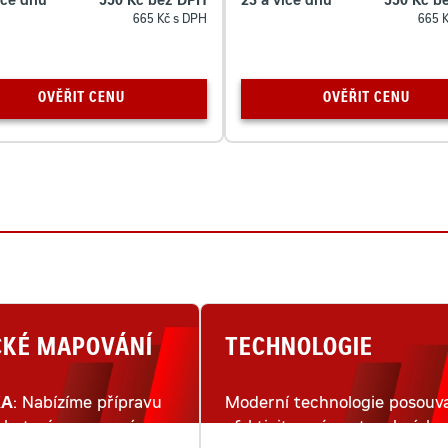
íce dnů
550 Kč bez DPH
23 a více dnů
550 Kč b
665 Kč s DPH
665 
OVĚŘIT CENU
OVĚŘIT CENU
CKÉ MAPOVÁNÍ
TECHNOLOGIE
KA
: Nabízíme přípravu
Moderní technologie posouva
lu terénu pomocí
efektivitu práce stavebních