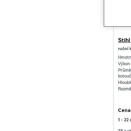
Stihl
ruční 
Hmotn
Výkon
Průmě
kotou
Hloubk
Rozměr
Cena
1 - 22