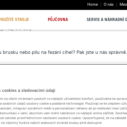
Home
O nás
Mezi
POUŽITÉ STROJE
PŮJČOVNA
SERVIS A NÁHRADNÍ D
y, frézy a brusky
u brusku nebo pilu na řezání cihel? Pak jste u nás správně.
 cookies a sledovacími údaji
 na všech stránkách poskytli co nejlepší uživatelský komfort, používáme ke zpraco
 a osobních údajů soubory cookie a podobné technologie. Používají se ke zlepšení uži
nalýzám, integraci sociálních médií a personalizaci reklamy až po sledování mezi zaříz
i komunikaci s vámi, abychom vám mohli nabídnout co nejlepší online zážitek. Souhlas
dykoli odvolat prostřednictvím nastavení souborů cookie. Upozorňujeme, že na základ
e ne všechny funkce našich webových stránek budou plně dostupné.