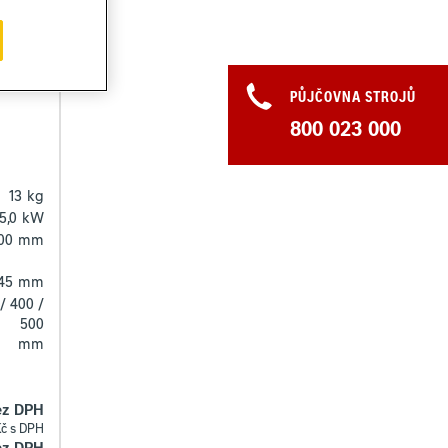
PŮJČOVNA STROJŮ
800 023 000
13
kg
5,0
kW
00
mm
45
mm
/ 400 /
500
mm
ez DPH
Kč s DPH