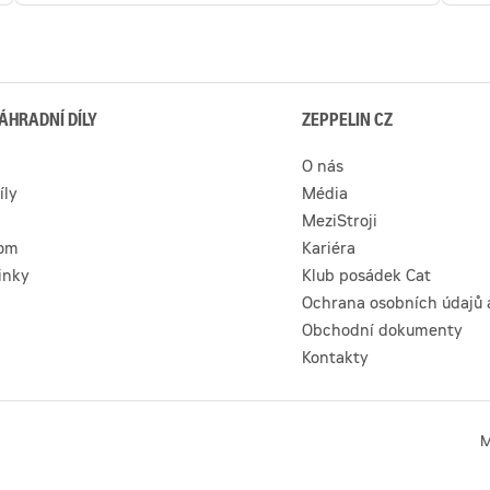
ÁHRADNÍ DÍLY
ZEPPELIN CZ
O nás
íly
Média
MeziStroji
com
Kariéra
inky
Klub posádek Cat
Ochrana osobních údajů 
Obchodní dokumenty
Kontakty
M