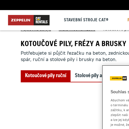
STAVEBNÍ STROJE CAT®
Půjčovna strojů
>
Malá mechanizace
>
Kotoučové pil
KOTOUČOVÉ PILY, FRÉZY A BRUSKY
Potřebujete si půjčit řezačku na beton, zednicko
spár, ruční a stolové pily i brusky na beton.
Kotoučové pily ruční
Stolové pily a řezače spár
Souhlas s
Abychom vám
o terminálu
zážitku, k a
zlepšit naš
a lze jej k
je možné, ž