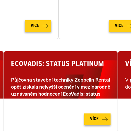
ho snímkování dronem.
strojů na moderním staveništ
na zcela novou úroveň.
VÍCE
VÍCE
ECOVADIS: STATUS PLATINUM
V
Půjčovna stavební techniky Zeppelin Rental
V 
opět získala nejvyšší ocenění v mezinárodně
do
uznávaném hodnocení EcoVadis: status
PLATINUM.
VÍCE