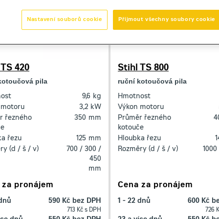
Nastavení souborů cookie
Přijmout všechny soubory cookie
 TS 420
Stihl TS 800
kotoučová pila
ruční kotoučová pila
ost
9,6
kg
Hmotnost
 motoru
3,2
kW
Výkon motoru
r řezného
350
mm
Průměr řezného
4
če
kotouče
a řezu
125
mm
Hloubka řezu
1
y (d / š / v)
700 / 300 /
Rozměry (d / š / v)
1000 
450
mm
 za pronájem
Cena za pronájem
 dnů
590 Kč bez DPH
1 - 22 dnů
600 Kč b
713 Kč s DPH
726 