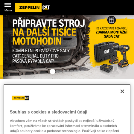
Menu
CAT REMAN
Náhradní
Souhlas s cookies a sledovacími údaji
díly z
řady Cat
Abychom vám na všech stránkách poskytli co nejlepší uživatelský
Reman
komfort, používáme ke zpracování informací o terminálu a osobních
údajů soubory cookie a podobné technologie. Používají se ke zlepšení
jsou