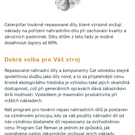
Caterpillar továrně repasované díly, které výrazně snižují
náklady na pořízení náhradního dílu při zachování kvality a
záručních podmínek. Díky dílům z této řady je možné
dosáhnout úspory až 60%.
Dobrá volba pro Váš stroj
Repasované náhradní díly a komponenty Cat odvedou stejně
spolehlivou službu jako díly nové, a to za přijatelnější cenu.
Kromě ekologického hlediska je výhodou také jejich okamžitá
dostupnost, což při generálních opravách dává zákazníkovi
širší možnosti. Výsledkem je maximální produktivita při
nižších nákladech.
Náš program pro tovární repasi náhradních dílů je postaven
na výměnném principu, kdy za váš použitý náhradní díl od
nás výměnou dostanete díl repasovaný za zvýhodněnou
cenu. Program Cat Reman je jedním ze způsobů, jak
pomáháme našim zákazníkům snižovat jejich náklady.