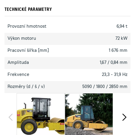
TECHNICKÉ PARAMETRY
Provozní hmotnost
6,94 t
Výkon motoru
72 kW
Pracovní šířka [mm]
1 676 mm
Amplituda
1,67 / 0,84 mm
Frekvence
23,3 - 31,9 Hz
Rozměry (d / š / v)
5090 / 1800 / 2850 mm