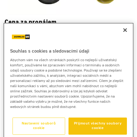
Cena za pronájem
1 - 22 dnů
5 690 Kč bez DPH
6 884 Kč s DPH
Souhlas s cookies a sledovacími údaji
Abychom vám na všech stránkách poskytli co nejlepší uživatelský
23 a více dnů
komfort, používáme ke zpracování informací o terminálu a osobních
5 080 Kč bez DPH
údajů soubory cookie a podobné technologie. Používají se ke zlepšení
uživatelského zážitku, k analýzám, integraci sociálních médií a
6 146 Kč s DPH
personalizaci reklamy až po sledování mezi zařízeními. Cílem je zlepšit
naši komunikaci s vámi, abychom vám mohli nabídnout co nejlepší
Kauce
online zážitek. Souhlas je dobrovolný a lze jej kdykoli odvolat
30 000 Kč
prostřednictvím nastavení souborů cookie. Upozorňujeme, že na
základě vašeho výběru je možné, že ne všechny funkce našich
webových stránek budou plně dostupné.
zeminový válec
Cat CS44B
Nastavení souborů
Přijmout všechny soubory
cookie
cookie