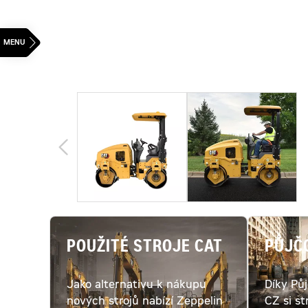
POUŽITÉ STROJE CAT
PŮJČ
Jako alternativu k nákupu
Díky Pů
nových strojů nabízí Zeppelin
CZ si st