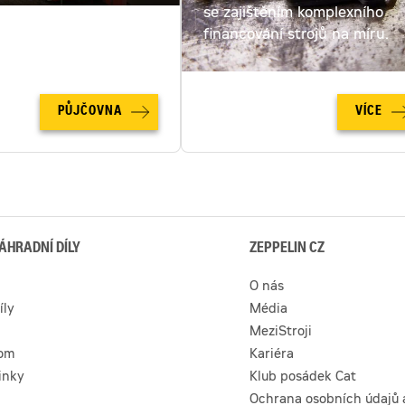
ut. Spočítejte si cenu
se zajištěním komplexního
u online!
financování strojů na míru.
PŮJČOVNA
VÍCE
ÁHRADNÍ DÍLY
ZEPPELIN CZ
O nás
íly
Média
MeziStroji
com
Kariéra
inky
Klub posádek Cat
Ochrana osobních údajů 