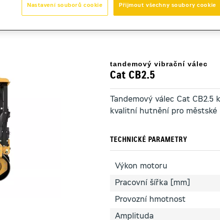
Nastavení souborů cookie
Přijmout všechny soubory cookie
5
tandemový vibrační válec
Cat CB2.5
Tandemový válec Cat CB2.5 k
kvalitní hutnění pro městské 
TECHNICKÉ PARAMETRY
Výkon motoru
Pracovní šířka [mm]
Provozní hmotnost
Amplituda