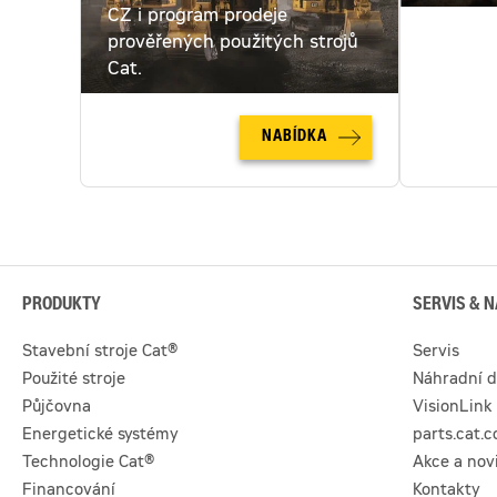
CZ i program prodeje
pronajmo
prověřených použitých strojů
pronájm
Cat.
NABÍDKA
PRODUKTY
SERVIS & N
Stavební stroje Cat®
Servis
Použité stroje
Náhradní d
Půjčovna
VisionLink
Energetické systémy
parts.cat.
Technologie Cat®
Akce a nov
Financování
Kontakty