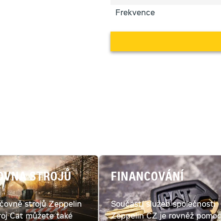
Frekvence
OVNA STROJŮ
FINANCOVÁNÍ
jčovně strojů Zeppelin
Součástí služeb společnosti
roj Cat můžete také
Zeppelin CZ je rovněž pomo