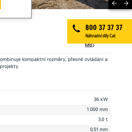
Previ
800 37 37 37
Produktový
Náhradní díly Cat
list
[0,7
MB]
ombinuje kompaktní rozměry, přesné ovládání a
projekty.
36 kW
1 000 mm
3,0 t
0,51 mm