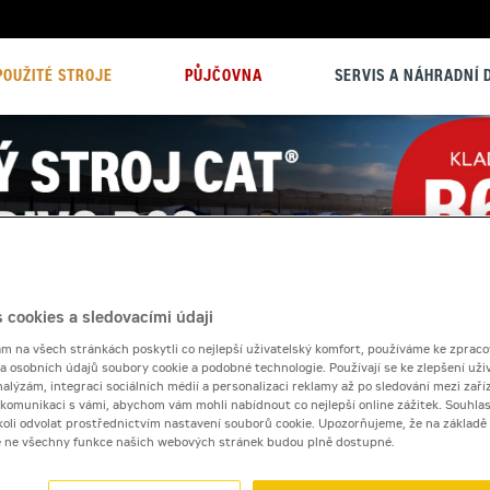
POUŽITÉ STROJE
PŮJČOVNA
SERVIS A NÁHRADNÍ D
 cookies a sledovacími údaji
 na všech stránkách poskytli co nejlepší uživatelský komfort, používáme ke zpraco
 a osobních údajů soubory cookie a podobné technologie. Používají se ke zlepšení uži
nalýzám, integraci sociálních médií a personalizaci reklamy až po sledování mezi zaříz
i komunikaci s vámi, abychom vám mohli nabídnout co nejlepší online zážitek. Souhlas
dykoli odvolat prostřednictvím nastavení souborů cookie. Upozorňujeme, že na základ
e ne všechny funkce našich webových stránek budou plně dostupné.