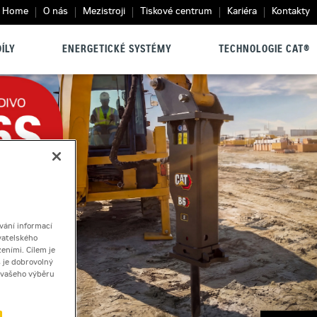
Home
O nás
Mezistroji
Tiskové centrum
Kariéra
Kontakty
ÍLY
ENERGETICKÉ SYSTÉMY
TECHNOLOGIE CAT®
vání informací
vatelského
eními. Cílem je
 je dobrovolný
ě vašeho výběru