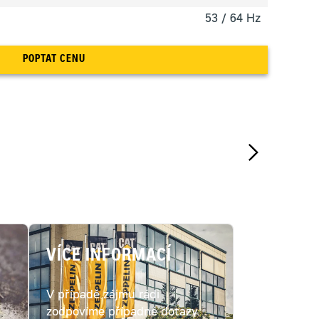
53 / 64 Hz
POPTAT CENU
VÍCE INFORMACÍ
V případě zájmu rádi
c
zodpovíme případné dotazy.