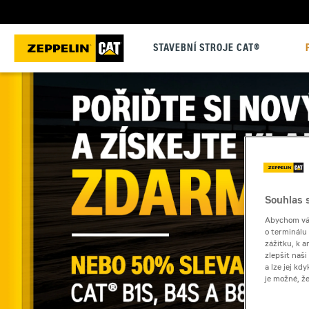
STAVEBNÍ STROJE CAT®
Souhlas s
Abychom vám
o terminálu
zážitku, k a
zlepšit naš
a lze jej k
je možné, ž