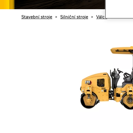
Stavební stroje
>
Silniční stroje
>
Válce
>
Cat CB2.