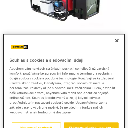
Cena za pronájem
Souhlas s cookies a sledovacími údaji
Abychom vám na všech stránkách poskytli co nejlepší uživatelský
1 - 22 dnů
komfort, používáme ke zpracování informací o terminálu a osobních
údajů soubory cookie a podobné technologie. Používají se ke zlepšení
1 410 Kč bez DPH
uživatelského zážitku, k analýzám, integraci sociálních médií a
1 706 Kč s DPH
personalizaci reklamy až po sledování mezi zařízeními. Cílem je zlepšit
naši komunikaci s vámi, abychom vám mohli nabídnout co nejlepší
23 a více dnů
online zážitek. Souhlas je dobrovolný a lze jej kdykoli odvolat
prostřednictvím nastavení souborů cookie. Upozorňujeme, že na
1 340 Kč bez DPH
základě vašeho výběru je možné, že ne všechny funkce našich
1 621 Kč s DPH
webových stránek budou plně dostupné.
Kauce
15 000 Kč