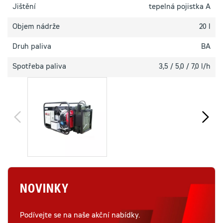
Jištění
tepelná pojistka A
Objem nádrže
20 l
Druh paliva
BA
Spotřeba paliva
3,5 / 5,0 / 7,0 l/h
NOVINKY
Podívejte se na naše akční nabídky.