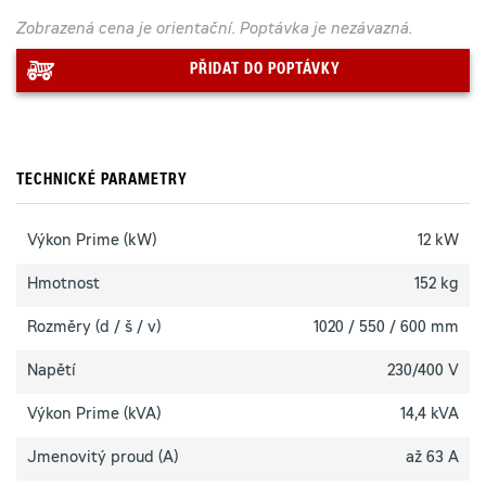
Zobrazená cena je orientační. Poptávka je nezávazná.
PŘIDAT DO POPTÁVKY
TECHNICKÉ PARAMETRY
Výkon Prime (kW)
12 kW
Hmotnost
152 kg
Rozměry (d / š / v)
1020 / 550 / 600 mm
Napětí
230/400 V
Výkon Prime (kVA)
14,4 kVA
Jmenovitý proud (A)
až 63 A