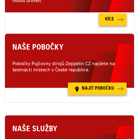
novou úroveň.
VÍCE
NAŠE POBOČKY
Pobočky Pujčovny strojů Zeppelin CZ najdete na
šestnácti místech v České republice.
NAJÍT POBOČKU
NAŠE SLUŽBY