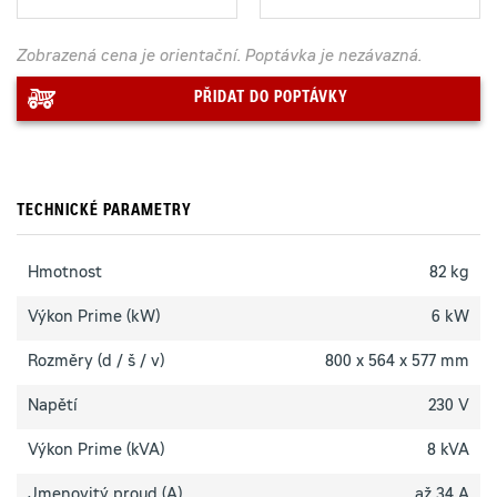
Zobrazená cena je orientační. Poptávka je nezávazná.
PŘIDAT DO POPTÁVKY
TECHNICKÉ PARAMETRY
Hmotnost
82 kg
Výkon Prime (kW)
6 kW
Rozměry (d / š / v)
800 x 564 x 577 mm
Napětí
230 V
Výkon Prime (kVA)
8 kVA
Jmenovitý proud (A)
až 34 A