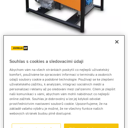
Cena za pronájem
Souhlas s cookies a sledovacími údaji
Abychom vám na všech stránkách poskytli co nejlepší uživatelský
1 - 22 dnů
komfort, používáme ke zpracování informací o terminálu a osobních
820 Kč bez DPH
údajů soubory cookie a podobné technologie. Používají se ke zlepšení
uživatelského zážitku, k analýzám, integraci sociálních médií a
992 Kč s DPH
personalizaci reklamy až po sledování mezi zařízeními. Cílem je zlepšit
naši komunikaci s vámi, abychom vám mohli nabídnout co nejlepší
23 a více dnů
online zážitek. Souhlas je dobrovolný a lze jej kdykoli odvolat
720 Kč bez DPH
prostřednictvím nastavení souborů cookie. Upozorňujeme, že na
základě vašeho výběru je možné, že ne všechny funkce našich
871 Kč s DPH
webových stránek budou plně dostupné.
Kauce
10 000 Kč