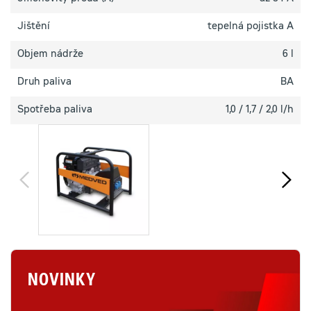
Jištění
tepelná pojistka A
Objem nádrže
6 l
Druh paliva
BA
Spotřeba paliva
1,0 / 1,7 / 2,0 l/h
NOVINKY