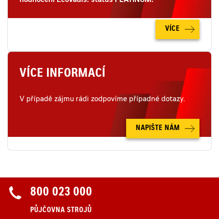
hodnocení EcoVadis: status PLATINUM.
VÍCE
VÍCE INFORMACÍ
V případě zájmu rádi zodpovíme případné dotazy.
NAPIŠTE NÁM
800 023 000
PŮJČOVNA STROJŮ