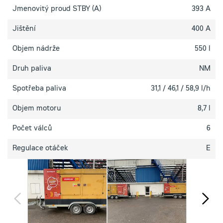
Jmenovitý proud STBY (A)
393 A
Jištění
400 A
Objem nádrže
550 l
Druh paliva
NM
Spotřeba paliva
31,1 / 46,1 / 58,9 l/h
Objem motoru
8,7 l
Počet válců
6
Regulace otáček
E