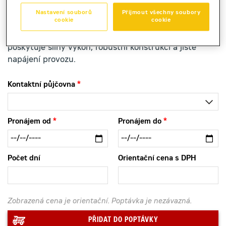
Nastavení souborů
Přijmout všechny soubory
cookie
cookie
Elektrocentrála Cat GEH 275-2 nabízena k zapůjčení
poskytuje silný výkon, robustní konstrukci a jisté
napájení provozu.
Kontaktní půjčovna
Pronájem od
Pronájem do
Počet dní
Orientační cena s DPH
Zobrazená cena je orientační. Poptávka je nezávazná.
PŘIDAT DO POPTÁVKY