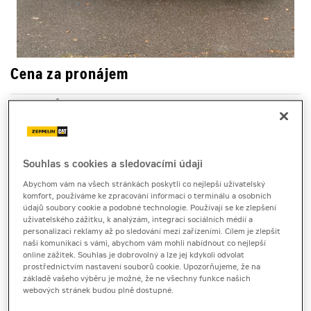
Cena za pronájem
1 - 22 dnů
6 120 Kč bez DPH
7 405 Kč s DPH
23 a více dnů
Souhlas s cookies a sledovacími údaji
na dotaz bez DPH
Abychom vám na všech stránkách poskytli co nejlepší uživatelský
komfort, používáme ke zpracování informací o terminálu a osobních
na dotaz s DPH
údajů soubory cookie a podobné technologie. Používají se ke zlepšení
uživatelského zážitku, k analýzám, integraci sociálních médií a
Kauce
personalizaci reklamy až po sledování mezi zařízeními. Cílem je zlepšit
30 000 Kč
naši komunikaci s vámi, abychom vám mohli nabídnout co nejlepší
online zážitek. Souhlas je dobrovolný a lze jej kdykoli odvolat
prostřednictvím nastavení souborů cookie. Upozorňujeme, že na
základě vašeho výběru je možné, že ne všechny funkce našich
diesel agregáty
webových stránek budou plně dostupné.
Cat GEH 275 - 2