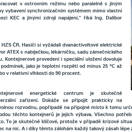
pracovat v ostrovním režimu nebo paralelně s jiným
řeby vybavení synchronizačním systémem mimo vlastní
i KEC a jinými zdroji napájení,“ říká Ing. Dalibor
HZS ČR. Hasiči si vyžádali dvanáctivoltové elektrické
vor ATEX s nabíječkou, lékárničku, sadu zámečnického
. Kontejnerové provedení i speciální uložení dovoluje
podmínek, jako je teplotní rozpětí od minus 25 °C až
 v relativní vlhkosti do 90 procent.
ntejnerové energetické centrum je skutečně
verzální zařízení. Dokáže se připojit prakticky na
volnou rozvodnu, popřípadě na přípojné místo k tomu urče
odou těchto kontejnerů je jejich výbava. Všechno potře
to. To je skutečně klíčové, protože v případě krizové s
c na nic. A i díky těmto zálohám každý takový zásah lépe 