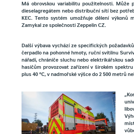
Má obrovskou variabilitu použitelnosti. Může 
dieselagregátem nebo distribuční sítí bez pot
KEC. Tento systém umožňuje dělení výkonů mez
Zamykal ze společnosti Zeppelin CZ.
Další výbava vychází ze specifických požadavků 
čerpadlo na pohonné hmoty, ruční svítilnu Survi
nářadí, chrániče sluchu nebo elektrikářskou sadu
hasičům provozovat zařízení v širokém spektru 
plus 40 °C, v nadmořské výšce do 2 500 metrů nebo
„Ko
uni
libo
Výh
mís
vůbe