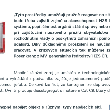
„Tyto prostředky umožňují pružně reagovat na sit
bude třeba zajistit zejména akceschopnost HZS k
systému, popř. činnost orgánů státní správy nebo su
při zajišťování nouzového přežití obyvatelst
rozhodnutím vlády o poskytnutí zahraniční pom
událostí. Díky důkladnému proškolení se naučím
pracovat. V krizových situacích tak můžeme zas
Rosenkranz z MV-generálního ředitelství HZS ČR.
Mobilní záložní zdroj je umístěn v technologick
ání a vykládání z podvalníku zajišťuje jednoramenný po
omoci jeřábu. Celkově lze říct, že kontejner lze dopravo
t. Uvnitř pracuje dieselagregát s motorem Cat C9, který 
opné napájet objekt s různými typy napájecích sítí.