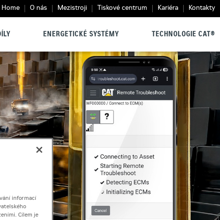
Home
O nás
Mezistroji
Tiskové centrum
Kariéra
Kontakty
ÍLY
ENERGETICKÉ SYSTÉMY
TECHNOLOGIE CAT®
vání informací
vatelského
eními. Cílem je