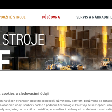
POUŽITÉ STROJE
PŮJČOVNA
SERVIS A NÁHRADNÍ D
 cookies a sledovacími údaji
 na všech stránkách poskytli co nejlepší uživatelský komfort, používáme ke zpraco
 a osobních údajů soubory cookie a podobné technologie. Používají se ke zlepšení uži
nalýzám, integraci sociálních médií a personalizaci reklamy až po sledování mezi zaříz