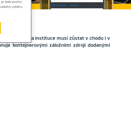
 je dobrovolný
ě vašeho výběru
kladní služby a instituce musí zůstat v chodu i v
onuje kontejnerovými záložními zdroji dodanými