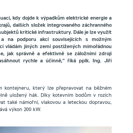
uaci, kdy dojde k výpadkům elektrické energie a
rajů, dalších složek integrovaného záchranného
bjektů kritické infrastruktury. Dále je lze využít
va a na podporu akcí souvisejících s možným
oci vládám jiných zemí postižených mimořádnou
e, jak správně a efektivně se záložními zdroji
áhnout rychle a účinně,“ říká pplk. Ing. Jiří
ém kontejneru, který lze přepravovat na běžném
délně uložený hák. Díky kotevním bodům v rozích
vat také námořní, vlakovou a leteckou dopravou,
dává výkon 200 kW.