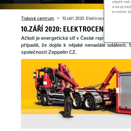
zlepšit naš
a lze jej k
je možné, ž
You are here:
Tiskové centrum
10.září 2020: Elektrocentrály Zeppe
10.ZÁŘÍ 2020: ELEKTROCENTRÁLY Z
Ačkoli je energetická síť v České republice v do
případě, že dojde k nějaké nenadálé události.
společností Zeppelin CZ.