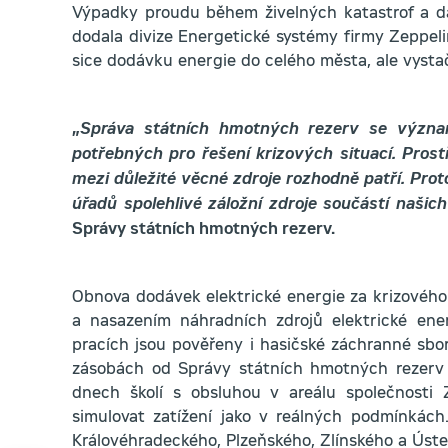
Výpadky proudu během živelných katastrof a dal
dodala divize Energetické systémy firmy Zeppeli
sice dodávku energie do celého města, ale vysta
„
Správa státních hmotných rezerv se význam
potřebných pro řešení krizových situací. Pros
mezi důležité věcné zdroje rozhodně patří. Pro
úřadů spolehlivé záložní zdroje součástí našic
Správy státních hmotných rezerv.
Obnova dodávek elektrické energie za krizového
a nasazením náhradních zdrojů elektrické ene
pracích jsou pověřeny i hasičské záchranné sbor
zásobách od Správy státních hmotných rezerv v
dnech školí s obsluhou v areálu společnosti 
simulovat zatížení jako v reálných podmínká
Královéhradeckého, Plzeňského, Zlínského a Úste