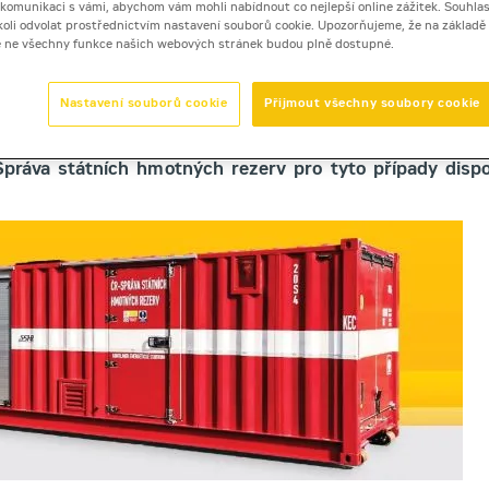
i komunikaci s vámi, abychom vám mohli nabídnout co nejlepší online zážitek. Souhlas
dykoli odvolat prostřednictvím nastavení souborů cookie. Upozorňujeme, že na základ
e ne všechny funkce našich webových stránek budou plně dostupné.
lin CZ pro hasiče
Nastavení souborů cookie
Přijmout všechny soubory cookie
EPPELIN CZ PRO HASIČE
brém stavu, musíme být připraveni i na krizové scénáře. Zá
 Správa státních hmotných rezerv pro tyto případy disp