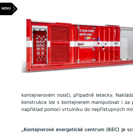
kontejnerovém nosiči, případně letecky. Naklád
konstrukce lze s kontejnerem manipulovat i za p
například pomocí vrtulníku do nepřístupných mís
„Kontejnerové energetické centrum (KEC) je sch