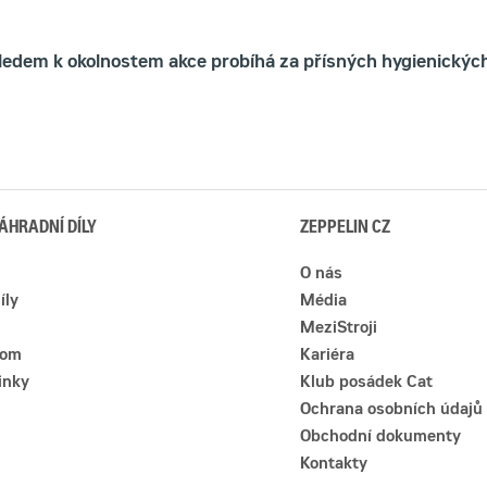
ledem k okolnostem akce probíhá za přísných hygienických
ÁHRADNÍ DÍLY
ZEPPELIN CZ
O nás
íly
Média
MeziStroji
com
Kariéra
inky
Klub posádek Cat
Ochrana osobních údajů
Obchodní dokumenty
Kontakty