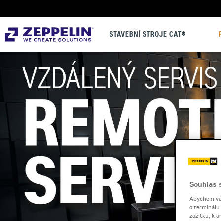
STAVEBNÍ STROJE CAT®
Souhlas s
Abychom vám
o terminálu
zážitku, k a