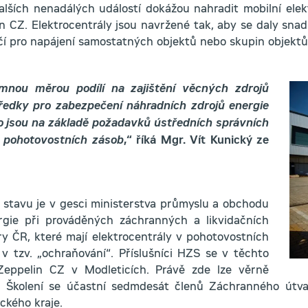
ších nenadálých událostí dokážou nahradit mobilní elek
n CZ. Elektrocentrály jsou navržené tak, aby se daly sna
čí pro napájení samostatných objektů nebo skupin objektů,
nou měrou podílí na zajištění věcných zdrojů
tředky pro zabezpečení náhradních zdrojů energie
to jsou na základě požadavků ústředních správních
h pohotovostních zásob
,“ říká Mgr. Vít Kunický ze
 stavu je v gesci ministerstva průmyslu a obchodu
rgie při prováděných záchranných a likvidačních
y ČR, které mají elektrocentrály v pohotovostních
 tzv. „ochraňování“. Příslušníci HZS se v těchto
Zeppelin CZ v Modleticích. Právě zde lze věrně
ch. Školení se účastní sedmdesát členů Záchranného út
ckého kraje.