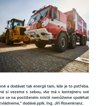
né a dodávat tak energii tam, kde je to potřeba.
bné si vezeme s sebou, vše má v kontejneru své
ituace se na postiženém místě nemůžeme spoléhat
zvládneme,“ dodává pplk. Ing. Jiří Rosenkranz.