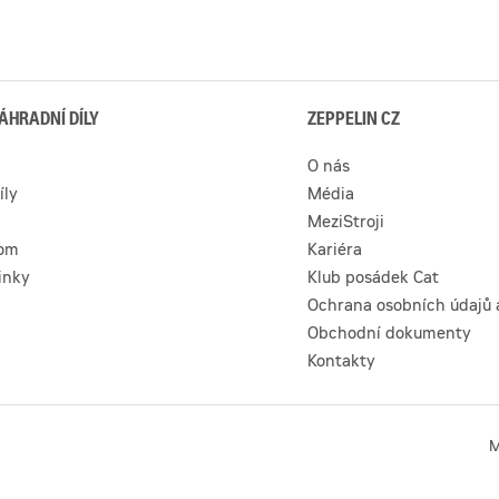
ÁHRADNÍ DÍLY
ZEPPELIN CZ
O nás
íly
Média
MeziStroji
com
Kariéra
inky
Klub posádek Cat
Ochrana osobních údajů 
Obchodní dokumenty
Kontakty
M