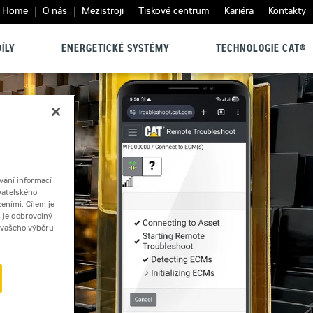
Home
O nás
Mezistroji
Tiskové centrum
Kariéra
Kontakty
ÍLY
ENERGETICKÉ SYSTÉMY
TECHNOLOGIE CAT®
vání informací
vatelského
eními. Cílem je
 je dobrovolný
ě vašeho výběru