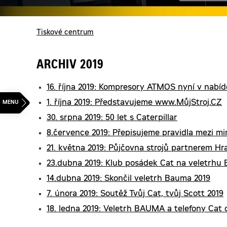
You are here:
Tiskové centrum
ARCHIV 2019
16. října 2019: Kompresory ATMOS nyní v nabí
1. října 2019: Představujeme www.MůjStroj.CZ
30. srpna 2019: 50 let s Caterpillar
8.července 2019: Přepisujeme pravidla mezi mi
21. května 2019: Půjčovna strojů partnerem H
23.dubna 2019: Klub posádek Cat na veletrhu
14.dubna 2019: Skončil veletrh Bauma 2019
7. února 2019: Soutěž Tvůj Cat, tvůj Scott 2019
18. ledna 2019: Veletrh BAUMA a telefony Cat