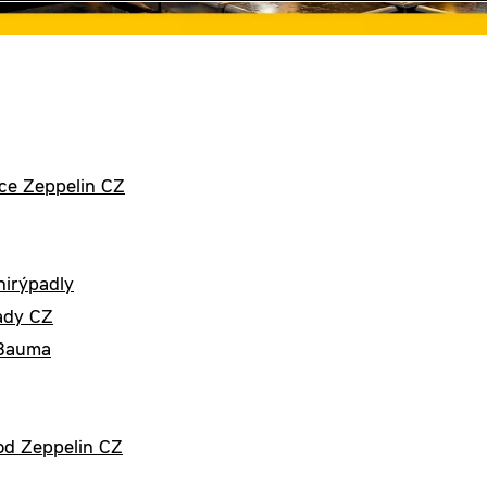
dce Zeppelin CZ
nirýpadly
rady CZ
 Bauma
 od Zeppelin CZ