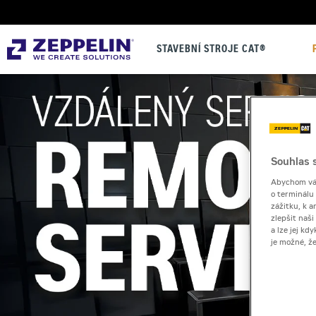
STAVEBNÍ STROJE CAT®
Souhlas s
Abychom vám
o terminálu
zážitku, k a
zlepšit naš
a lze jej k
je možné, ž