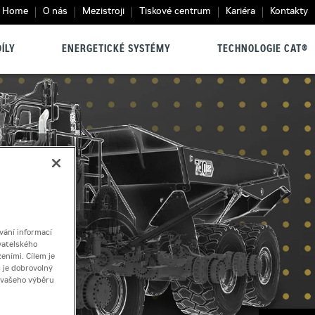
Home
O nás
Mezistroji
Tiskové centrum
Kariéra
Kontakty
ÍLY
ENERGETICKÉ SYSTÉMY
TECHNOLOGIE CAT®
vání informací
vatelského
eními. Cílem je
 je dobrovolný
ě vašeho výběru