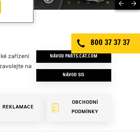
Previ
800 37 37 37
ké zařízení
NÁVOD PARTS.CAT.COM
zavolejte na
NÁVOD SIS
OBCHODNÍ
REKLAMACE
PODMÍNKY