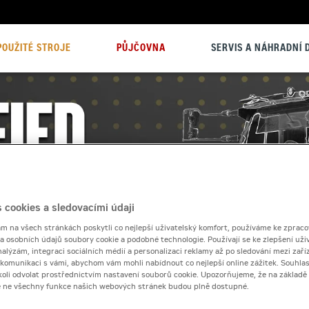
POUŽITÉ STROJE
PŮJČOVNA
SERVIS A NÁHRADNÍ D
 cookies a sledovacími údaji
 na všech stránkách poskytli co nejlepší uživatelský komfort, používáme ke zpraco
 a osobních údajů soubory cookie a podobné technologie. Používají se ke zlepšení uži
nalýzám, integraci sociálních médií a personalizaci reklamy až po sledování mezi zaříz
i komunikaci s vámi, abychom vám mohli nabídnout co nejlepší online zážitek. Souhlas
dykoli odvolat prostřednictvím nastavení souborů cookie. Upozorňujeme, že na základ
e ne všechny funkce našich webových stránek budou plně dostupné.