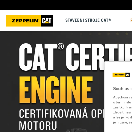
STAVEBNÍ STROJE CAT®
Souhlas s
Abychom vám
o terminálu
zážitku, k a
zlepšit naš
a lze jej k
je možné, ž