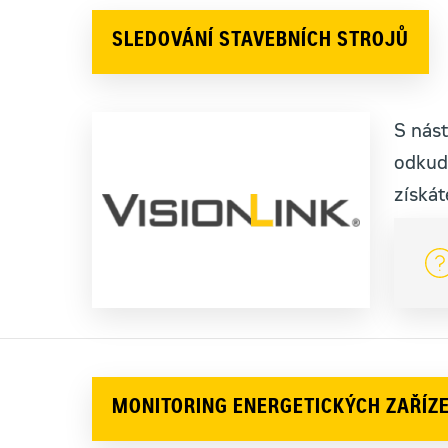
SLEDOVÁNÍ STAVEBNÍCH STROJŮ
S nást
odkudk
získát
MONITORING ENERGETICKÝCH ZAŘÍZE