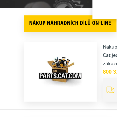
NÁKUP NÁHRADNÍCH DÍLŮ ON-LINE
Nakupu
Cat je
zákaz
800 3