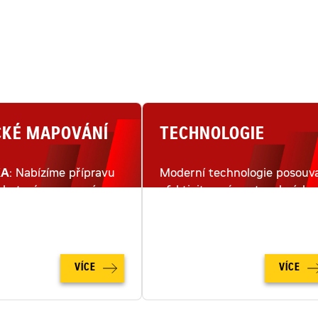
CKÉ MAPOVÁNÍ
TECHNOLOGIE
KA
: Nabízíme přípravu
Moderní technologie posouva
lu terénu pomocí
efektivitu práce stavebních
ho snímkování dronem.
strojů na moderním staveništ
na zcela novou úroveň.
VÍCE
VÍCE