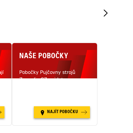
NAŠE POBOČKY
jí
Pobočky Pujčovny strojů
Zeppelin CZ najdete na
i
šestnácti místech v České
republice.
NAJÍT POBOČKU