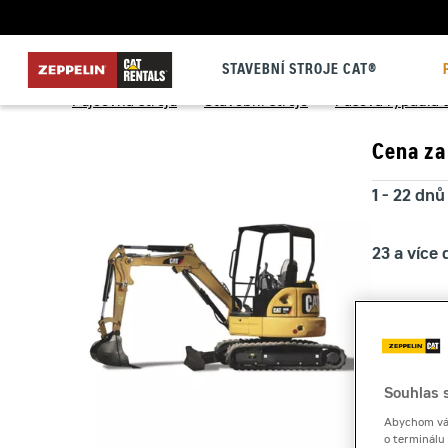
STAVEBNÍ STROJE CAT®
Půjčovna strojů
>
Stavební stroje
>
Pásová rýpadla 
Cena za
1 - 22 dnů
23 a více
Kauce
Souhlas s
Abychom vám
o terminálu