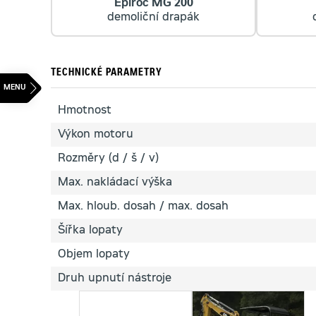
Epiroc MG 200
demoliční drapák
TECHNICKÉ PARAMETRY
Hmotnost
Výkon motoru
Rozměry (d / š / v)
Max. nakládací výška
Max. hloub. dosah / max. dosah
Šířka lopaty
Objem lopaty
Druh upnutí nástroje