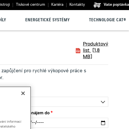
stroji
Tiskové centrum
Kariéra
Kontakty
Vaše poptávka
ÍLY
ENERGETICKÉ SYSTÉMY
TECHNOLOGIE CAT®
Produktový
list
[1,8
MB]
 zapůjčení pro rychlé výkopové práce s
r.
Pronájem do
vání informací
vatelského