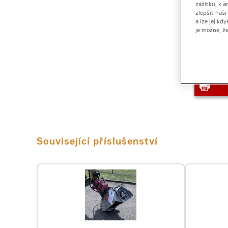
zážitku, k a
zlepšit naš
a lze jej k
je možné, ž
Související příslušenství