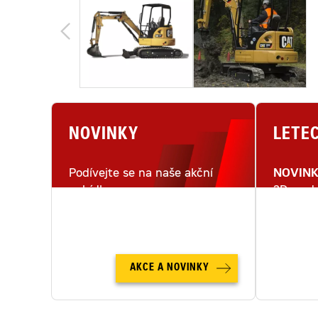
NOVINKY
LETE
Podívejte se na naše akční
NOVIN
nabídky.
3D mode
letecké
AKCE A NOVINKY