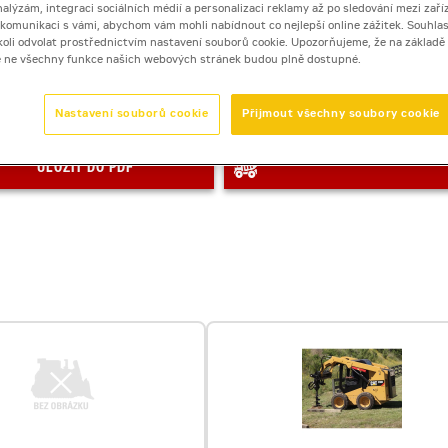
nalýzám, integraci sociálních médií a personalizaci reklamy až po sledování mezi zaříz
Počet dní
i komunikaci s vámi, abychom vám mohli nabídnout co nejlepší online zážitek. Souhlas
dykoli odvolat prostřednictvím nastavení souborů cookie. Upozorňujeme, že na základ
e ne všechny funkce našich webových stránek budou plně dostupné.
Zobrazená cena je orientačn
Nastavení souborů cookie
Přijmout všechny soubory cookie
minirýpadla včetně 1 standar
ULOŽIT DO PDF