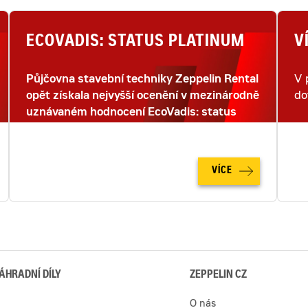
ECOVADIS: STATUS PLATINUM
V
Půjčovna stavební techniky Zeppelin Rental
V 
opět získala nejvyšší ocenění v mezinárodně
do
uznávaném hodnocení EcoVadis: status
PLATINUM.
VÍCE
ÁHRADNÍ DÍLY
ZEPPELIN CZ
O nás