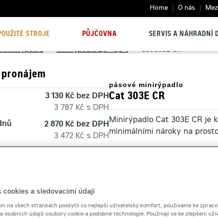
Home
O nás
Mezi
POUŽITÉ STROJE
PŮJČOVNA
SERVIS A NÁHRADNÍ D
a minirýpadla
>
Minirýpadla 2,8 - 3,8 t
>
Cat 303E CR
 pronájem
pásové minirýpadlo
Cat 303E CR
3 130 Kč bez DPH
3 787 Kč s DPH
Minirýpadlo Cat 303E CR je k
 dnů
2 870 Kč bez DPH
minimálními nároky na prosto
3 472 Kč s DPH
30 000 Kč
Kontaktní půjčovna
Pronájem od
 cookies a sledovacími údaji
 na všech stránkách poskytli co nejlepší uživatelský komfort, používáme ke zpraco
 a osobních údajů soubory cookie a podobné technologie. Používají se ke zlepšení uži