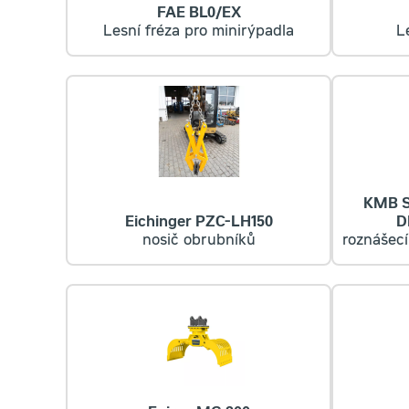
FAE BL0/EX
Lesní fréza pro minirýpadla
L
KMB S
Eichinger PZC-LH150
D
nosič obrubníků
roznášecí