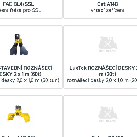
FAE BL4/SSL
Cat A14B
esní fréza pro SSL
vrtací zařízení
TAVEBNÍ ROZNÁŠECÍ
LuxTek ROZNÁŠECÍ DESKY 2
ESKY 2 x 1 m (60t)
m (20t)
 desky 2,0 x 1,0 m (60 tun)
roznášecí desky 2,0 x 1,0 m (20