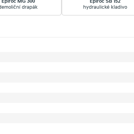
Epiroc MG 300
Epiroc SB 152
demoliční drapák
hydraulické kladivo