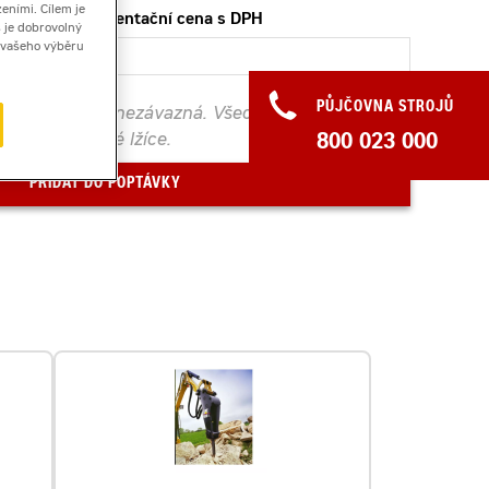
eními. Cílem je
Orientační cena s DPH
 je dobrovolný
ě vašeho výběru
PŮJČOVNA STROJŮ
í. Poptávka je nezávazná. Všechna pásová
dní podkopové lžíce.
800 023 000
PŘIDAT DO POPTÁVKY