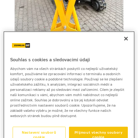
Souhlas s cookies a sledovacími údaji
Cena za pronájem
Abychom vám na všech stránkách poskytli co nejlepší uživatelský
komfort, používáme ke zpracování informací o terminálu a osobních
1 - 22 dnů
údajů soubory cookie a podobné technologie. Používají se ke zlepšení
uživatelského zážitku, k analýzám, integraci sociálních médií a
na dotaz bez DPH
personalizaci reklamy až po sledování mezi zařízeními. Cílem je zlepšit
na dotaz s DPH
naši komunikaci s vámi, abychom vám mohli nabídnout co nejlepší
online zážitek. Souhlas je dobrovolný a lze jej kdykoli odvolat
23 a více dnů
prostřednictvím nastavení souborů cookie. Upozorňujeme, že na
základě vašeho výběru je možné, že ne všechny funkce našich
na dotaz bez DPH
webových stránek budou plně dostupné.
na dotaz s DPH
Kauce
Nastavení souborů
Přijmout všechny soubory
5 000 Kč
cookie
cookie