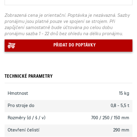
Zobrazená cena je orientační. Poptávka je nezávazná. Sazby
pronájmu jsou platné pouze ve spojení se strojem. Při
zapůjčení samostatně bude účtována po celou dobu
pronájmu sazba 1 - 22 dnů bez ohledu na délku pronájmu.
PŘIDAT DO POPTÁVKY
TECHNICKÉ PARAMETRY
Hmotnost
15 kg
Pro stroje do
0,8 - 5,5 t
Rozměry (d / š / v)
700 / 250 / 150 mm
Otevření čelistí
290 mm