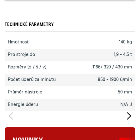
TECHNICKÉ PARAMETRY
Hmotnost
140 kg
Pro stroje do
1,9 - 4,5 t
Rozměry (d / š / v)
1166/ 320 / 430 mm
Počet úderů za minutu
850 - 1900 ú/min
Průměr nástroje
50 mm
Energie úderu
N/A J