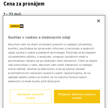
Cena za pronájem
1 - 22 dnů
1 840 Kč bez DPH
2 226 Kč s DPH
23 a více dnů
Souhlas s cookies a sledovacími údaji
1 630 Kč bez DPH
Abychom vám na všech stránkách poskytli co nejlepší uživatelský
1 972 Kč s DPH
komfort, používáme ke zpracování informací o terminálu a osobních
údajů soubory cookie a podobné technologie. Používají se ke zlepšení
Kauce
uživatelského zážitku, k analýzám, integraci sociálních médií a
personalizaci reklamy až po sledování mezi zařízeními. Cílem je zlepšit
20 000 Kč
naši komunikaci s vámi, abychom vám mohli nabídnout co nejlepší
online zážitek. Souhlas je dobrovolný a lze jej kdykoli odvolat
prostřednictvím nastavení souborů cookie. Upozorňujeme, že na
základě vašeho výběru je možné, že ne všechny funkce našich
hydraulické kladivo
webových stránek budou plně dostupné.
Epiroc SB 152
Nastavení souborů
Přijmout všechny soubory
cookie
cookie
Hydraulické kladivo Epiroc SB 152 je k pronájmu pro