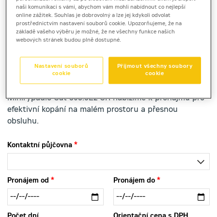
naši komunikaci s vámi, abychom vám mohli nabídnout co nejlepší
online zážitek. Souhlas je dobrovolný a lze jej kdykoli odvolat
prostřednictvím nastavení souborů cookie. Upozorňujeme, že na
pásové minirýpadlo
základě vašeho výběru je možné, že ne všechny funkce našich
webových stránek budou plně dostupné.
Cat 303.5E2 CR
Nastavení souborů
Přijmout všechny soubory
Technický list
[1,4 MB]
Produktový list
[5,5 MB]
cookie
cookie
Minirýpadlo Cat 303.5E2 CR nabízíme k pronájmu pro
efektivní kopání na malém prostoru a přesnou
obsluhu.
Kontaktní půjčovna
Pronájem od
Pronájem do
Počet dní
Orientační cena s DPH