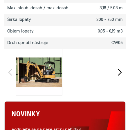
Max. hloub. dosah / max. dosah
3,18 / 5,03 m
Šířka lopaty
300 - 750 mm
Objem lopaty
0,05 - 0,19 m3
Druh upnutí nástroje
CW05
NOVINKY