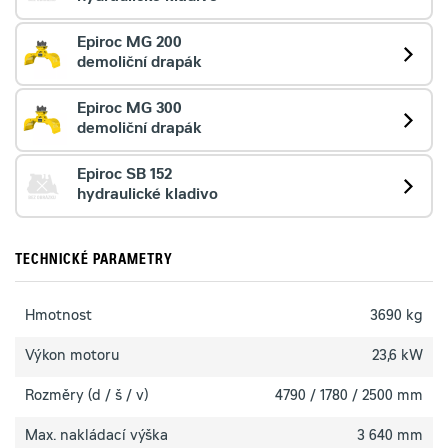
Epiroc MG 200
demoliční drapák
Epiroc MG 300
demoliční drapák
Epiroc SB 152
hydraulické kladivo
TECHNICKÉ PARAMETRY
Hmotnost
3690 kg
Výkon motoru
23,6 kW
Rozměry (d / š / v)
4790 / 1780 / 2500 mm
Max. nakládací výška
3 640 mm