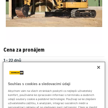
Cena za pronájem
1 - 22 dnů
3 230 Kč bez DPH
3 908 Kč s DPH
23 a více dnů
Souhlas s cookies a sledovacími údaji
2 970 Kč bez DPH
Abychom vám na všech stránkách poskytli co nejlepší uživatelský
3 593 Kč s DPH
komfort, používáme ke zpracování informací o terminálu a osobních
údajů soubory cookie a podobné technologie. Používají se ke zlepšení
Kauce
uživatelského zážitku, k analýzám, integraci sociálních médií a
30 000 Kč
personalizaci reklamy až po sledování mezi zařízeními. Cílem je zlepšit