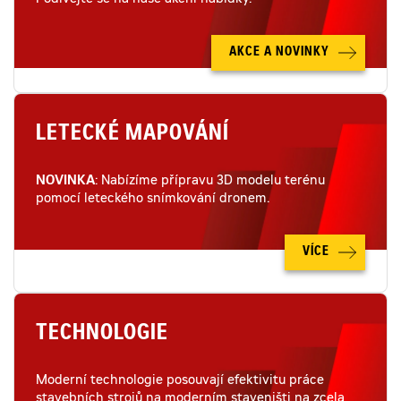
Podívejte se na naše akční nabídky.
AKCE A NOVINKY
LETECKÉ MAPOVÁNÍ
NOVINKA
: Nabízíme přípravu 3D modelu terénu
pomocí leteckého snímkování dronem.
VÍCE
TECHNOLOGIE
Moderní technologie posouvají efektivitu práce
stavebních strojů na moderním staveništi na zcela