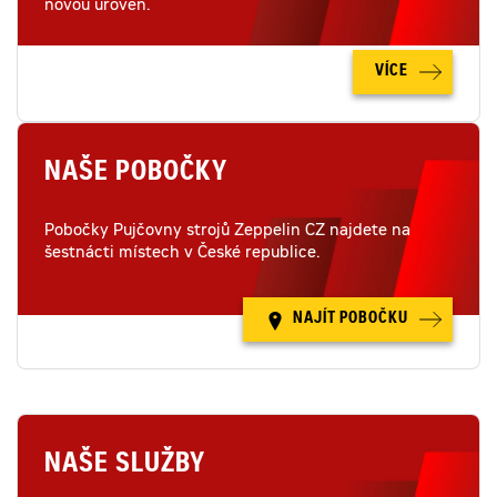
novou úroveň.
VÍCE
NAŠE POBOČKY
Pobočky Pujčovny strojů Zeppelin CZ najdete na
šestnácti místech v České republice.
NAJÍT POBOČKU
NAŠE SLUŽBY