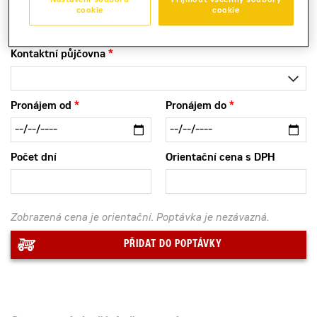
Nastavení souborů
Přijmout všechny soubory
k pronájmu pro náročné stavební a montážní práce s
cookie
cookie
velkým rozsahem.
Kontaktní půjčovna
Pronájem od
Pronájem do
Počet dní
Orientační cena s DPH
Zobrazená cena je orientační. Poptávka je nezávazná.
PŘIDAT DO POPTÁVKY