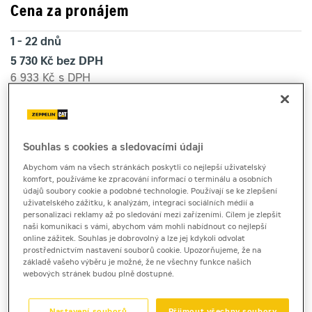
Cena za pronájem
1 - 22 dnů
5 730 Kč bez DPH
6 933 Kč s DPH
23 a více dnů
4 650 Kč bez DPH
5 626 Kč s DPH
Souhlas s cookies a sledovacími údaji
Kauce
Abychom vám na všech stránkách poskytli co nejlepší uživatelský
40 000 Kč
komfort, používáme ke zpracování informací o terminálu a osobních
údajů soubory cookie a podobné technologie. Používají se ke zlepšení
uživatelského zážitku, k analýzám, integraci sociálních médií a
personalizaci reklamy až po sledování mezi zařízeními. Cílem je zlepšit
otočný teleskopický manipulátor
naši komunikaci s vámi, abychom vám mohli nabídnout co nejlepší
online zážitek. Souhlas je dobrovolný a lze jej kdykoli odvolat
Manitou MRT1845
prostřednictvím nastavení souborů cookie. Upozorňujeme, že na
základě vašeho výběru je možné, že ne všechny funkce našich
webových stránek budou plně dostupné.
Teleskopický manipulátor Manitou MRT1845 nabízíme