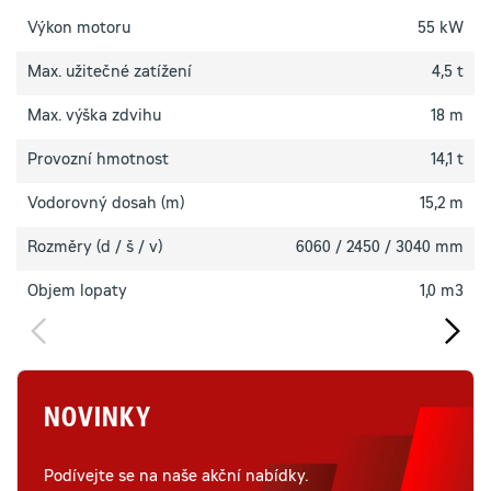
Výkon motoru
55 kW
Max. užitečné zatížení
4,5 t
Max. výška zdvihu
18 m
Provozní hmotnost
14,1 t
Vodorovný dosah (m)
15,2 m
Rozměry (d / š / v)
6060 / 2450 / 3040 mm
Objem lopaty
1,0 m3
NOVINKY
Podívejte se na naše akční nabídky.