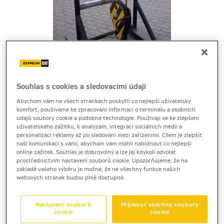
Souhlas s cookies a sledovacími údaji
Cena za pronájem
Abychom vám na všech stránkách poskytli co nejlepší uživatelský
komfort, používáme ke zpracování informací o terminálu a osobních
údajů soubory cookie a podobné technologie. Používají se ke zlepšení
1 - 22 dnů
uživatelského zážitku, k analýzám, integraci sociálních médií a
personalizaci reklamy až po sledování mezi zařízeními. Cílem je zlepšit
1 450 Kč bez DPH
naši komunikaci s vámi, abychom vám mohli nabídnout co nejlepší
1 754 Kč s DPH
online zážitek. Souhlas je dobrovolný a lze jej kdykoli odvolat
prostřednictvím nastavení souborů cookie. Upozorňujeme, že na
23 a více dnů
základě vašeho výběru je možné, že ne všechny funkce našich
webových stránek budou plně dostupné.
990 Kč bez DPH
1 197 Kč s DPH
Nastavení souborů
Přijmout všechny soubory
Kauce
cookie
cookie
20 000 Kč