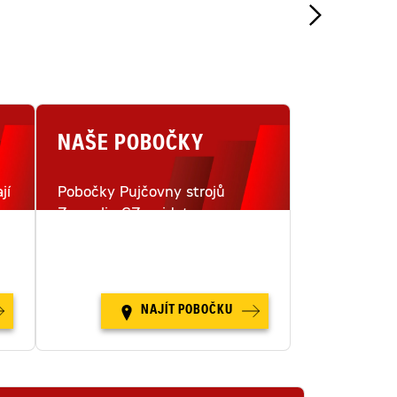
NAŠE POBOČKY
jí
Pobočky Pujčovny strojů
Zeppelin CZ najdete na
i
šestnácti místech v České
republice.
NAJÍT POBOČKU