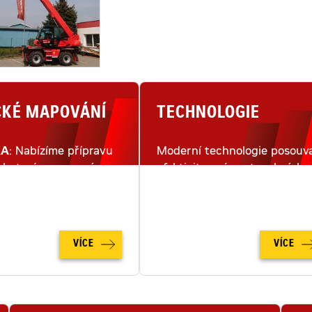
CKÉ MAPOVÁNÍ
TECHNOLOGIE
KA
: Nabízíme přípravu
Moderní technologie posouva
lu terénu pomocí
efektivitu práce stavebních
ho snímkování dronem.
strojů na moderním staveništ
na zcela novou úroveň.
VÍCE
VÍCE