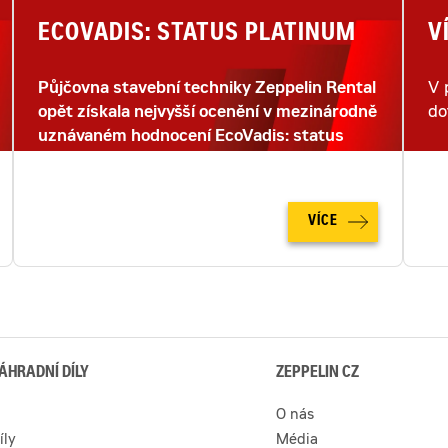
ECOVADIS: STATUS PLATINUM
V
Půjčovna stavební techniky Zeppelin Rental
V 
opět získala nejvyšší ocenění v mezinárodně
do
uznávaném hodnocení EcoVadis: status
PLATINUM.
VÍCE
ÁHRADNÍ DÍLY
ZEPPELIN CZ
O nás
íly
Média