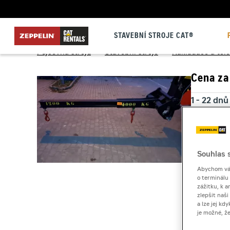
STAVEBNÍ STROJE CAT®
Půjčovna strojů
>
Stavební stroje
>
Nakladače a tel
Cena za
1 - 22 dnů
23 a více
Souhlas s
Kauce
Abychom vám
o terminálu
zážitku, k a
zlepšit naš
a lze jej k
je možné, ž