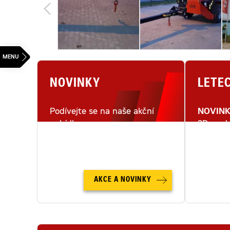
NOVINKY
LETE
Podívejte se na naše akční
NOVIN
nabídky.
3D mode
letecké
AKCE A NOVINKY