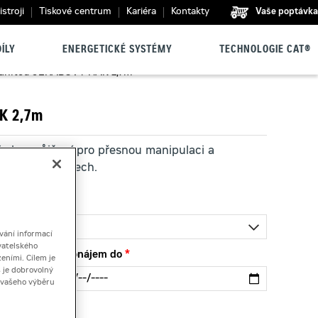
stroji
Tiskové centrum
Kariéra
Kontakty
Vaše poptávka
ÍLY
ENERGETICKÉ SYSTÉMY
TECHNOLOGIE CAT®
anitou JEŘÁBOVÝ HÁK 2,7m
K 2,7m
e k zapůjčení pro přesnou manipulaci a
a manipulátorech.
vání informací
vatelského
Pronájem do
eními. Cílem je
 je dobrovolný
ě vašeho výběru