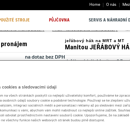
Home
O nás
Mezi
POUŽITÉ STROJE
PŮJČOVNA
SERVIS A NÁHRADNÍ D
eskopické manipulátory
>
Přísl. - teleskopické manipulátory
>
M
jeřábový hák na MRT a MT
 pronájem
Manitou JEŘÁBOVÝ HÁ
na dotaz bez DPH
Jeřábový hák Manitou 2,7 m j
na dotaz s DPH
bezpečné zavěšení břemen n
 dnů
na dotaz bez DPH
na dotaz s DPH
Kontaktní půjčovna
 cookies a sledovacími údaji
20 000 Kč
 na všech stránkách poskytli co nejlepší uživatelský komfort, používáme ke zpraco
 a osobních údajů soubory cookie a podobné technologie. Používají se ke zlepšení uži
Pronájem od
nalýzám, integraci sociálních médií a personalizaci reklamy až po sledování mezi zaříz
i komunikaci s vámi, abychom vám mohli nabídnout co nejlepší online zážitek. Souhlas
dykoli odvolat prostřednictvím nastavení souborů cookie. Upozorňujeme, že na základ
e ne všechny funkce našich webových stránek budou plně dostupné.
Počet dní