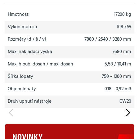
Hmotnost
17200 kg
Výkon motoru
108 kW
Rozměry (d / š / v)
7880 / 2540 / 3280 mm
Max. nakládací výška
7680 mm
Max. hloub. dosah / max. dosah
5,58 / 10,41 m
Šířka lopaty
750 - 1200 mm
Objem lopaty
0,18 - 0,92 m3
Druh upnutí nástroje
CW20
NOVINKY