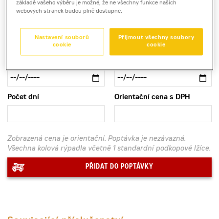
práce s vysokou mobilitou a přesnou hydraulikou.
základě vašeho výběru je možné, že ne všechny funkce našich
webových stránek budou plně dostupné.
Kontaktní půjčovna
Nastavení souborů
Přijmout všechny soubory
cookie
cookie
Pronájem od
Pronájem do
Počet dní
Orientační cena s DPH
Zobrazená cena je orientační. Poptávka je nezávazná.
Všechna kolová rýpadla včetně 1 standardní podkopové lžíce.
PŘIDAT DO POPTÁVKY