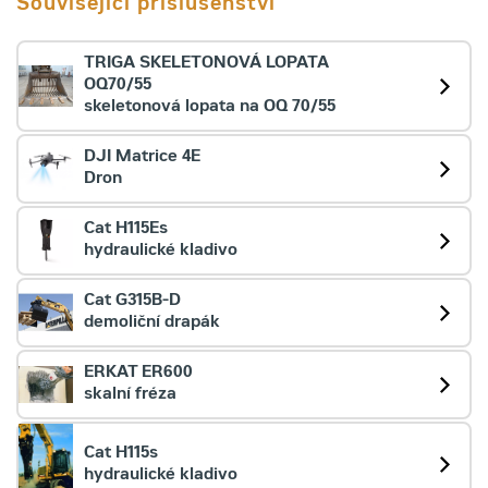
Související příslušenství
TRIGA SKELETONOVÁ LOPATA
OQ70/55
skeletonová lopata na OQ 70/55
DJI Matrice 4E
Dron
Cat H115Es
hydraulické kladivo
Cat G315B-D
demoliční drapák
ERKAT ER600
skalní fréza
Cat H115s
hydraulické kladivo