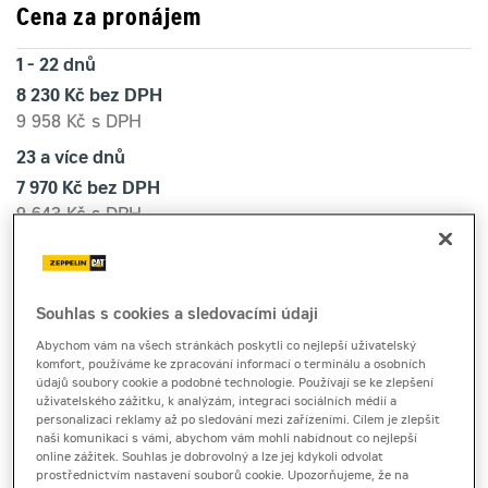
Cena za pronájem
1 - 22 dnů
8 230 Kč bez DPH
9 958 Kč s DPH
23 a více dnů
7 970 Kč bez DPH
9 643 Kč s DPH
Kauce
40 000 Kč
Souhlas s cookies a sledovacími údaji
Abychom vám na všech stránkách poskytli co nejlepší uživatelský
kolové rýpadlo
komfort, používáme ke zpracování informací o terminálu a osobních
Cat M315
údajů soubory cookie a podobné technologie. Používají se ke zlepšení
uživatelského zážitku, k analýzám, integraci sociálních médií a
personalizaci reklamy až po sledování mezi zařízeními. Cílem je zlepšit
naši komunikaci s vámi, abychom vám mohli nabídnout co nejlepší
online zážitek. Souhlas je dobrovolný a lze jej kdykoli odvolat
Kolové rýpadlo Cat M315 je k zapůjčení pro výkopové
prostřednictvím nastavení souborů cookie. Upozorňujeme, že na