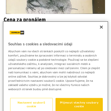
Cena za pronájem
1 - 22 dnů
7 420 Kč bez DPH
8 978 Kč s DPH
Souhlas s cookies a sledovacími údaji
23 a více dnů
Abychom vám na všech stránkách poskytli co nejlepší uživatelský
komfort, používáme ke zpracování informací o terminálu a osobních
6 730 Kč bez DPH
údajů soubory cookie a podobné technologie. Používají se ke zlepšení
8 143 Kč s DPH
uživatelského zážitku, k analýzám, integraci sociálních médií a
personalizaci reklamy až po sledování mezi zařízeními. Cílem je zlepšit
Kauce
naši komunikaci s vámi, abychom vám mohli nabídnout co nejlepší
online zážitek. Souhlas je dobrovolný a lze jej kdykoli odvolat
30 000 Kč
prostřednictvím nastavení souborů cookie. Upozorňujeme, že na
základě vašeho výběru je možné, že ne všechny funkce našich
webových stránek budou plně dostupné.
skalní fréza
ERKAT ER600
Nastavení souborů
Přijmout všechny soubory
cookie
cookie