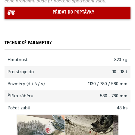
ceně pronájmu bude připočteno opotřebení zubů.
PŘIDAT DO POPTÁVKY
TECHNICKÉ PARAMETRY
Hmotnost
820 kg
Pro stroje do
10 - 18 t
Rozměry (d / š / v)
1130 / 780 / 580 mm
Šířka záběru
580 - 780 mm
Počet zubů
48 ks