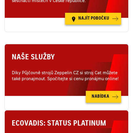
šestnácti místech v České republice.
NAJÍT POBOČKU
NAŠE SLUŽBY
Díky Půjčovně strojů Zeppelin CZ si stroj Cat můžete
také pronajmout. Spočítejte si cenu pronájmu online!
NABÍDKA
ECOVADIS: STATUS PLATINUM