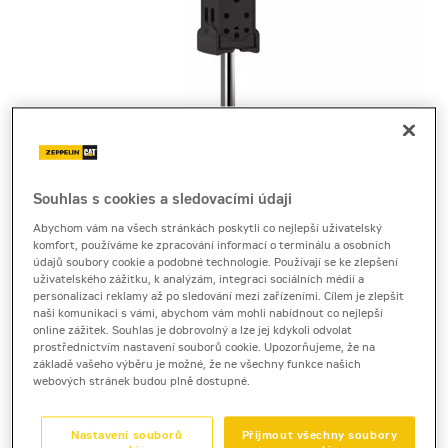
Souhlas s cookies a sledovacími údaji
Cena za pronájem
Abychom vám na všech stránkách poskytli co nejlepší uživatelský
komfort, používáme ke zpracování informací o terminálu a osobních
1 - 22 dnů
údajů soubory cookie a podobné technologie. Používají se ke zlepšení
5 540 Kč bez DPH
uživatelského zážitku, k analýzám, integraci sociálních médií a
personalizaci reklamy až po sledování mezi zařízeními. Cílem je zlepšit
6 703 Kč s DPH
naši komunikaci s vámi, abychom vám mohli nabídnout co nejlepší
online zážitek. Souhlas je dobrovolný a lze jej kdykoli odvolat
23 a více dnů
prostřednictvím nastavení souborů cookie. Upozorňujeme, že na
4 880 Kč bez DPH
základě vašeho výběru je možné, že ne všechny funkce našich
webových stránek budou plně dostupné.
5 904 Kč s DPH
Kauce
Nastavení souborů
Přijmout všechny soubory
30 000 Kč