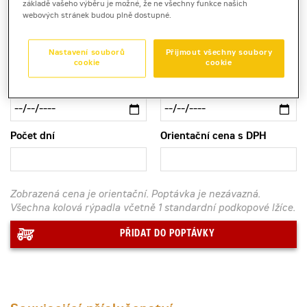
práce s vysokou mobilitou a přesnou hydraulikou.
základě vašeho výběru je možné, že ne všechny funkce našich
webových stránek budou plně dostupné.
Kontaktní půjčovna
Nastavení souborů
Přijmout všechny soubory
cookie
cookie
Pronájem od
Pronájem do
Počet dní
Orientační cena s DPH
Zobrazená cena je orientační. Poptávka je nezávazná.
Všechna kolová rýpadla včetně 1 standardní podkopové lžíce.
PŘIDAT DO POPTÁVKY