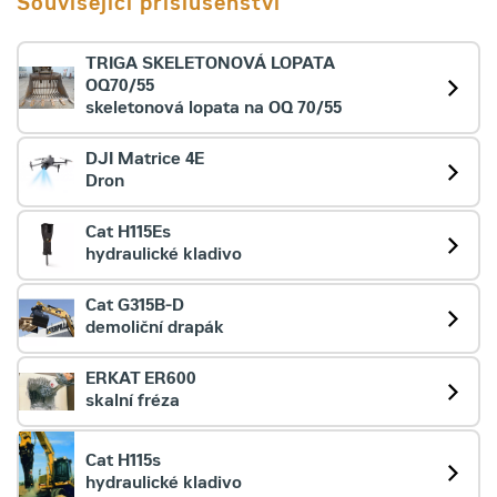
Související příslušenství
TRIGA SKELETONOVÁ LOPATA
OQ70/55
skeletonová lopata na OQ 70/55
DJI Matrice 4E
Dron
Cat H115Es
hydraulické kladivo
Cat G315B-D
demoliční drapák
ERKAT ER600
skalní fréza
Cat H115s
hydraulické kladivo