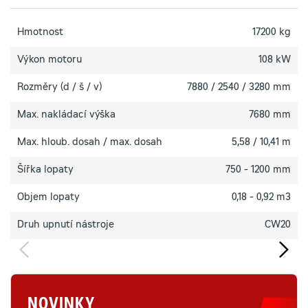
Hmotnost
17200 kg
Výkon motoru
108 kW
Rozměry (d / š / v)
7880 / 2540 / 3280 mm
Max. nakládací výška
7680 mm
Max. hloub. dosah / max. dosah
5,58 / 10,41 m
Šířka lopaty
750 - 1200 mm
Objem lopaty
0,18 - 0,92 m3
Druh upnutí nástroje
CW20
NOVINKY