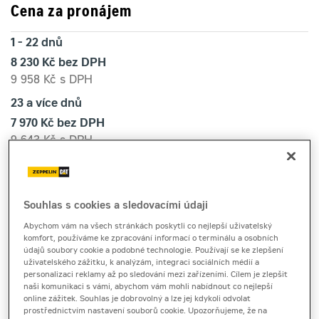
Cena za pronájem
1 - 22 dnů
8 230 Kč bez DPH
9 958 Kč s DPH
23 a více dnů
7 970 Kč bez DPH
9 643 Kč s DPH
Kauce
40 000 Kč
Souhlas s cookies a sledovacími údaji
Abychom vám na všech stránkách poskytli co nejlepší uživatelský
kolové rýpadlo
komfort, používáme ke zpracování informací o terminálu a osobních
Cat M315
údajů soubory cookie a podobné technologie. Používají se ke zlepšení
uživatelského zážitku, k analýzám, integraci sociálních médií a
personalizaci reklamy až po sledování mezi zařízeními. Cílem je zlepšit
naši komunikaci s vámi, abychom vám mohli nabídnout co nejlepší
online zážitek. Souhlas je dobrovolný a lze jej kdykoli odvolat
Kolové rýpadlo Cat M315 je k zapůjčení pro výkopové
prostřednictvím nastavení souborů cookie. Upozorňujeme, že na