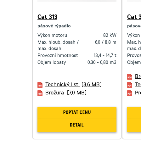
Cat 313
Cat 
pásové rýpadlo
pásov
Výkon motoru
82
kW
Výkon
Max. hloub. dosah /
6,0 / 8,8
m
Max. h
max. dosah
max. 
Provozní hmotnost
13,4 - 14,7
t
Provo
Objem lopaty
0,30 - 0,80
m3
Objem
Br
Technický list
[3,6 MB]
Te
Brožura
[7,0 MB]
Pr
POPTAT CENU
DETAIL