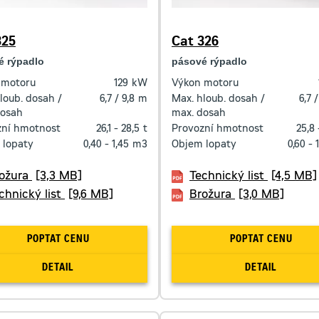
325
Cat 326
é rýpadlo
pásové rýpadlo
 motoru
129
kW
Výkon motoru
loub. dosah /
6,7 / 9,8
m
Max. hloub. dosah /
6,7 /
dosah
max. dosah
zní hmotnost
26,1 - 28,5
t
Provozní hmotnost
25,8 
 lopaty
0,40 - 1,45
m3
Objem lopaty
0,60 - 
ožura
[3,3 MB]
Technický list
[4,5 MB]
chnický list
[9,6 MB]
Brožura
[3,0 MB]
POPTAT CENU
POPTAT CENU
DETAIL
DETAIL