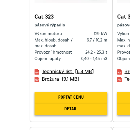
Cat 323
Cat 
pásové rýpadlo
pásov
Výkon motoru
129
kW
Výkon
Max. hloub. dosah /
6,7 / 10,2
m
Max. h
max. dosah
max. 
Provozní hmotnost
24,2 - 25,3
t
Provo
Objem lopaty
0,40 - 1,45
m3
Objem
Technický list
[6,8 MB]
Br
Brožura
[9,1 MB]
Te
POPTAT CENU
DETAIL