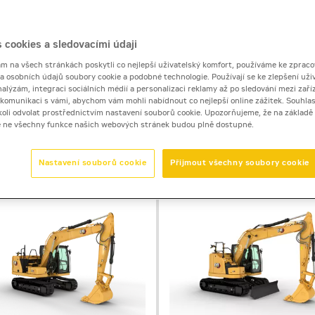
dla 11 až 40 tun
 cookies a sledovacími údaji
 na všech stránkách poskytli co nejlepší uživatelský komfort, používáme ke zpraco
 a osobních údajů soubory cookie a podobné technologie. Používají se ke zlepšení uži
nalýzám, integraci sociálních médií a personalizaci reklamy až po sledování mezi zaříz
40 tun) se vyplatí po všech stránkách. Nabízejí zvýšenou p
i komunikaci s vámi, abychom vám mohli nabídnout co nejlepší online zážitek. Souhlas
 zařízení. Prodloužené výměnné intervaly a nižší spotřeba
dykoli odvolat prostřednictvím nastavení souborů cookie. Upozorňujeme, že na základ
e ne všechny funkce našich webových stránek budou plně dostupné.
lady.
Nastavení souborů cookie
Přijmout všechny soubory cookie