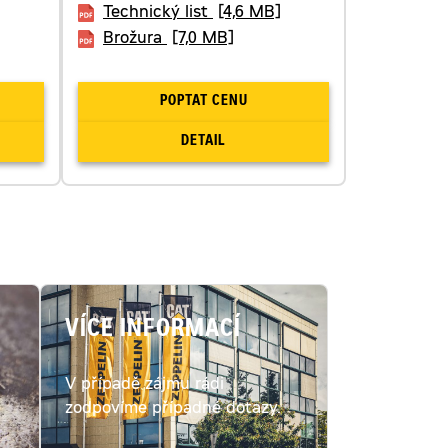
Technický list
[4,6 MB]
Brožura
[7,0 MB]
POPTAT CENU
DETAIL
VÍCE INFORMACÍ
V případě zájmu rádi
c
zodpovíme případné dotazy.