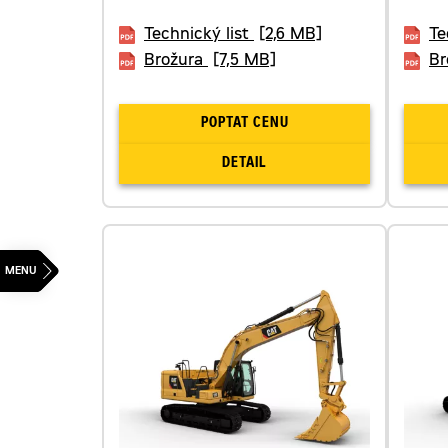
Technický list
[2,6 MB]
Te
Brožura
[7,5 MB]
Br
POPTAT CENU
DETAIL