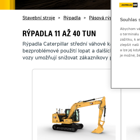
Stavební stroje
>
Rýpadla
>
Pásová rýpadla
>
Rýpa
Souhlas s
Abychom vám
RÝPADLA 11 AŽ 40 TUN
o terminálu
zážitku, k a
Rýpadla Caterpillar střední váhové kategorie (12-
zlepšit naš
bezproblémové použití lopat a dalších přídavných
a lze jej k
je možné, ž
vozy umožňují snižovat zákazníkovy provozní nák