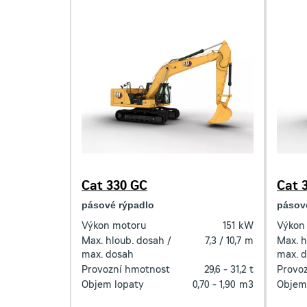
Cat 330 GC
Cat 
pásové rýpadlo
pásov
Výkon motoru
151
kW
Výkon
Max. hloub. dosah /
7,3 / 10,7
m
Max. h
max. dosah
max. 
Provozní hmotnost
29,6 - 31,2
t
Provo
Objem lopaty
0,70 - 1,90
m3
Objem