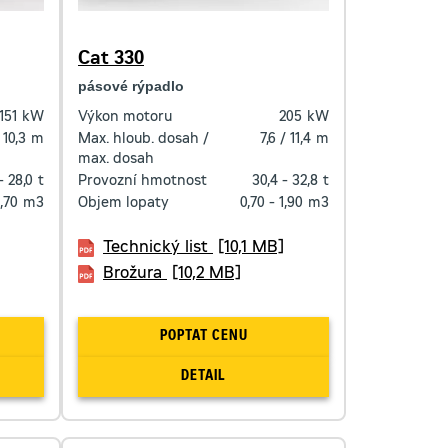
Cat 330
pásové rýpadlo
151
kW
Výkon motoru
205
kW
 10,3
m
Max. hloub. dosah /
7,6 / 11,4
m
max. dosah
- 28,0
t
Provozní hmotnost
30,4 - 32,8
t
1,70
m3
Objem lopaty
0,70 - 1,90
m3
Technický list
[10,1 MB]
Brožura
[10,2 MB]
POPTAT CENU
DETAIL