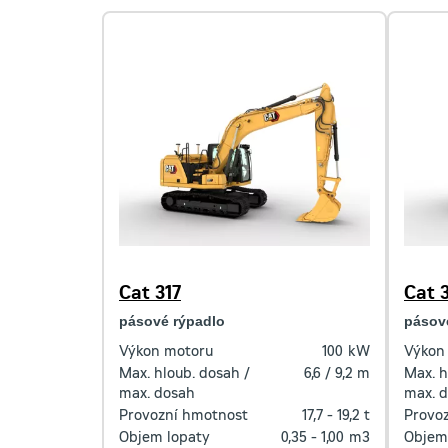
Cat 317
Cat 
pásové rýpadlo
pásov
Výkon motoru
100
kW
Výkon
Max. hloub. dosah /
6,6 / 9,2
m
Max. h
max. dosah
max. 
Provozní hmotnost
17,7 - 19,2
t
Provo
Objem lopaty
0,35 - 1,00
m3
Objem