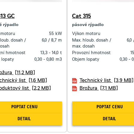
313 GC
Cat 315
é rýpadlo
pásové rýpadlo
 motoru
55
kW
Výkon motoru
loub. dosah /
6,0 / 8,7
m
Max. hloub. dosah /
6,0 
dosah
max. dosah
zní hmotnost
13,3 - 14,0
t
Provozní hmotnost
15
 lopaty
0,30 - 0,80
m3
Objem lopaty
0,30 - 0
ožura
[11,2 MB]
chnický list
[1,6 MB]
Technický list
[3,9 MB]
oduktový list
[2,2 MB]
Brožura
[7,1 MB]
POPTAT CENU
POPTAT CENU
DETAIL
DETAIL