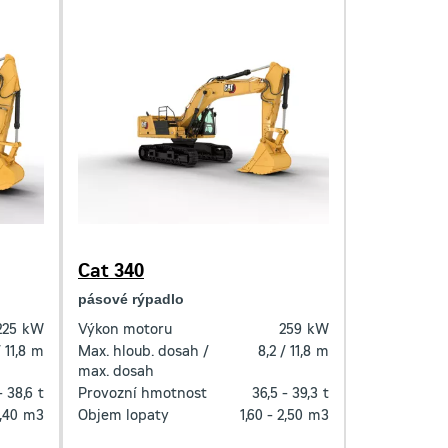
Cat 340
pásové rýpadlo
225
kW
Výkon motoru
259
kW
 11,8
m
Max. hloub. dosah /
8,2 / 11,8
m
max. dosah
- 38,6
t
Provozní hmotnost
36,5 - 39,3
t
2,40
m3
Objem lopaty
1,60 - 2,50
m3