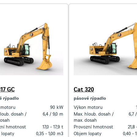
317 GC
Cat 320
é rýpadlo
pásové rýpadlo
 motoru
90
kW
Výkon motoru
loub. dosah /
6,4 / 9,0
m
Max. hloub. dosah /
6,7 /
dosah
max. dosah
zní hmotnost
17,0 - 17,9
t
Provozní hmotnost
21,8 
 lopaty
0,35 - 1,00
m3
Objem lopaty
0,40 - 