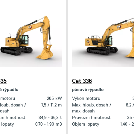
335
Cat 336
é rýpadlo
pásové rýpadlo
 motoru
205
kW
Výkon motoru
loub. dosah /
7,5 / 11,2
m
Max. hloub. dosah /
8,2 /
dosah
max. dosah
zní hmotnost
34,9 - 36,3
t
Provozní hmotnost
35 
 lopaty
0,70 - 1,90
m3
Objem lopaty
1,40 - 