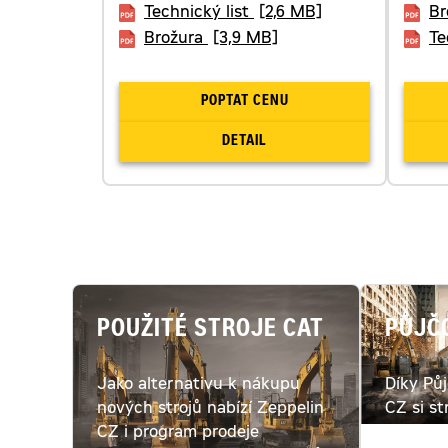
Technický list
[2,6 MB]
Br
Brožura
[3,9 MB]
Te
POPTAT CENU
DETAIL
POUŽITÉ STROJE CAT
PŮJČ
Jako alternativu k nákupu
Díky Pů
nových strojů nabízí Zeppelin
CZ si st
CZ i program prodeje
pronajmo