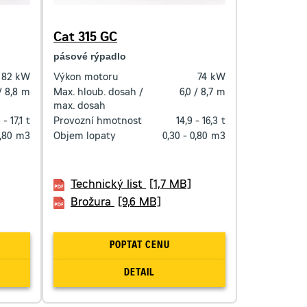
Cat 315 GC
pásové rýpadlo
82
kW
Výkon motoru
74
kW
/ 8,8
m
Max. hloub. dosah /
6,0 / 8,7
m
max. dosah
 - 17,1
t
Provozní hmotnost
14,9 - 16,3
t
,80
m3
Objem lopaty
0,30 - 0,80
m3
Technický list
[1,7 MB]
Brožura
[9,6 MB]
POPTAT CENU
DETAIL